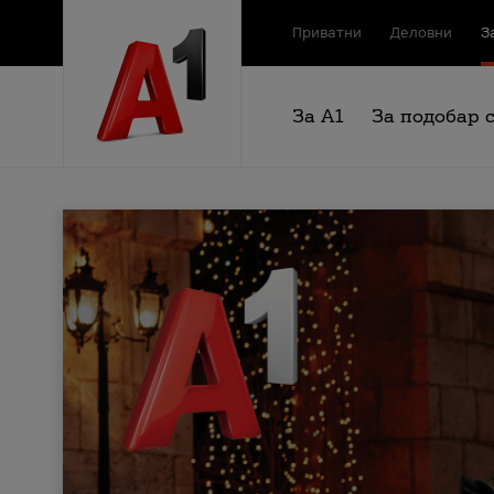
Приватни
Деловни
З
За А1
За подобар 