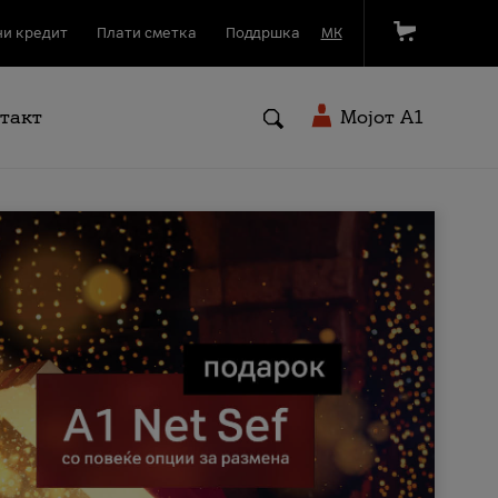
и кредит
Плати сметка
Поддршка
МК
такт
Мојот A1