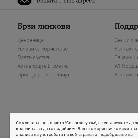
Брзи линкови
Подд
Ценовници
Секција 
Услови за користење
Контакт 
Плати сметка
Закажи б
Активирајте Е-сметка
A1 Прода
Припејд регистрација
Контакт 
Со кликање на копчето "Се согласувам", се согласувате да 
Member of
колачиња за да го подобриме Вашето корисничко искуство
анализа на употребата на веб-страната, подобрување на