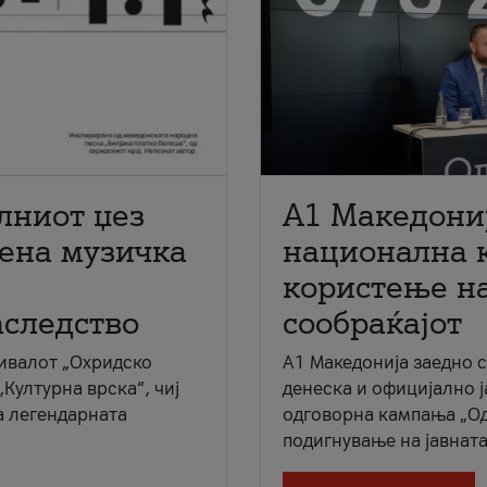
лниот џез
A1 Македони
мена музичка
национална 
користење на
аследство
сообраќајот
ивалот „Охридско
A1 Македонија заедно 
„Културна врска“, чиј
денеска и официјално 
а легендарната
одговорна кампања „Од
подигнување на јавната 