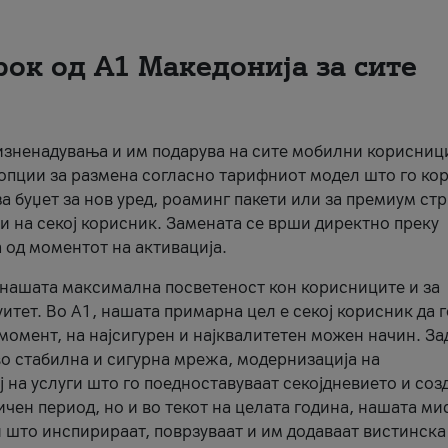
рок од А1 Македонија за сите
 изненадувања и им подарува на сите мобилни корисниц
 опции за размена согласно тарифниот модел што го кор
а буџет за нов уред, роаминг пакети или за премиум ст
и на секој корисник. Замената се врши директно преку
 од моментот на активација.
а нашата максимална посветеност кон корисниците и за
итет. Во А1, нашата примарна цел е секој корисник да 
момент, на најсигурен и најквалитетен можен начин. За
о стабилна и сигурна мрежа, модернизација на
 на услуги што го поедноставуваат секојдневието и соз
чен период, но и во текот на целата година, нашата ми
и што инспирираат, поврзуваат и им додаваат вистинска