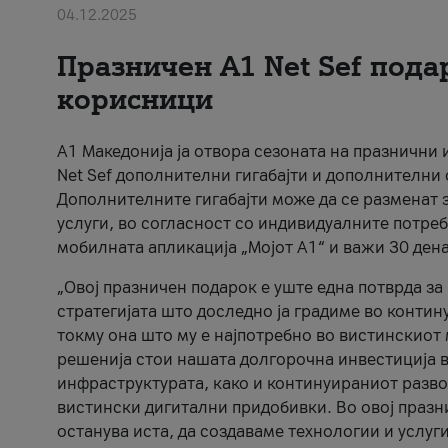
04.12.2025
Празничен A1 Net Sеf пода
корисници
А1 Македонија ја отвора сезоната на празнични
Net Sef дополнителни гигабајти и дополнителни
Дополнителните гигабајти може да се разменат з
услуги, во согласност со индивидуалните потреб
мобилната апликација „Мојот А1“ и важи 30 дена
„Овој празничен подарок е уште една потврда з
стратегијата што доследно ја градиме во контину
токму она што му е најпотребно во вистинскиот 
решенија стои нашата долгорочна инвестиција в
инфраструктурата, како и континуираниот развој
вистински дигитални придобивки. Во овој празни
останува иста, да создаваме технологии и услуг