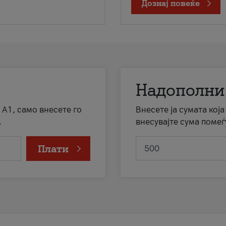
Дознај повеќе
Надополни
 А1, само внесете го
Внесете ја сумата кој
.
внесувајте сума помеѓ
Плати