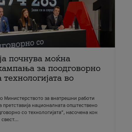
ја почнува моќна
кампања за поодговорно
 технологијата во
со Министерството за внатрешни работи
ја претставија националната општествено
говорно со технологијата“, насочена кон
свест...