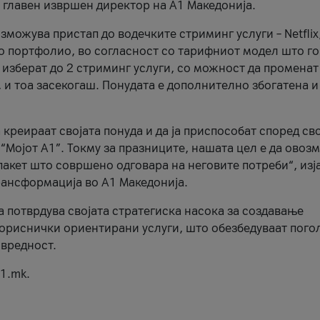
, главен извршен директор на А1 Македонија.
можува пристап до водечките стриминг услуги – Netflix
то портфолио, во согласност со тарифниот модел што го
изберат до 2 стриминг услуги, со можност да променат
, и тоа засекогаш. Понудата е дополнително збогатена и
 креираат својата понуда и да ја приспособат според св
 “Мојот А1”. Токму за празниците, нашата цел е да ово
пакет што совршено одговара на неговите потреби“, изј
рансформација во А1 Македонија.
а потврдува својата стратегиска насока за создавање
ориснички ориентирани услуги, што обезбедуваат пого
 вредност.
1.mk.