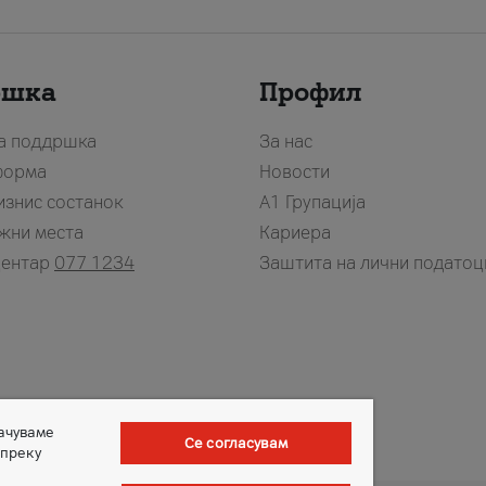
ршка
Профил
за поддршка
За нас
форма
Новости
изнис состанок
А1 Групација
жни места
Кариера
центар
077 1234
Заштита на лични податоц
зачуваме
Се согласувам
 преку