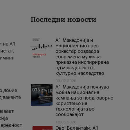
Последни новости
А1 Македонија и
и на A1
Националниот џез
истат.
оркестар создадоа
современа музичка
риминг
приказна инспирирана
од македонското
културно наследство
03.07.2026
A1 Македонија почнува
го добие
моќна национална
д ваквите
кампања за поодговорно
користење на
технологијата во
даваат
сообраќајот
сија
18.05.2026
 вредност
Овој Валентајн, A1