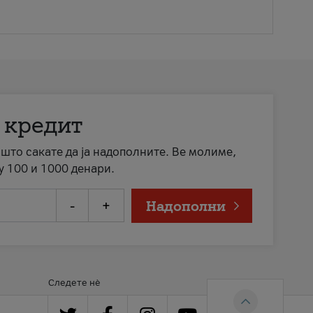
 кредит
а што сакате да ја надополните. Ве молиме,
у 100 и 1000 денари.
-
+
Надополни
Следете нè