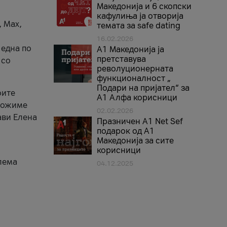
Македонија и 6 скопски
кафулиња ја отворија
, Max,
темата за safe dating
16.02.2026
 една по
А1 Македонија ја
претставува
 со
револуционерната
функционалност „
Подари на пријател“ за
оите
А1 Алфа корисници
зможиме
02.02.2026
ави Елена
Празничен A1 Net Sеf
подарок од А1
Македонија за сите
корисници
лема
04.12.2025