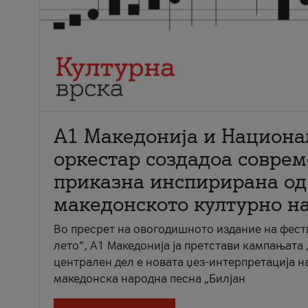
А1 Македонија и Национа
оркестар создадоа совре
приказна инспирирана од
македонското културно н
Во пресрет на овогодишното издание на фест
лето“, А1 Македонија ја претстави кампањата 
централен дел е новата џез-интерпретација н
македонска народна песна „Билјан