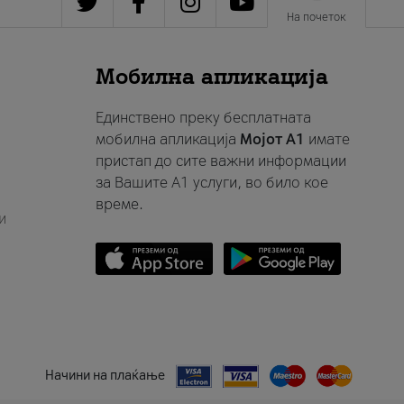
На почеток
Мобилна апликација
Единствено преку бесплатната
мобилна апликација
Мојот A1
имате
пристап до сите важни информации
за Вашите A1 услуги, во било кое
време.
и
Начини на плаќање