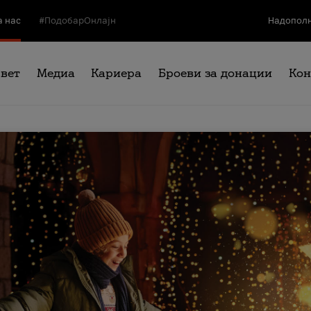
а нас
#ПодобарОнлајн
Надополн
свет
Медиа
Кариера
Броеви за донации
Кон