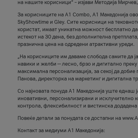
на нашите корисници“ – изјави Методија Мирчев
За корисниците на A1 Combo, А1 Македонија овоз
SkyShowtime и Gley. Сите корисници на тековно
користат, имаат уникатна можност бесплатно да 
истекот на 30 дена, без дополнителна претплата
празнична цена на одредени атрактивни уреди.
„На корисниците им даваме слобода самите да ја
навики и желби — лесно, брзо и дигитално преку
максимална персонализација, за секој да добие 
Панова, директорка на маркетинг и дигитална т
Со најновата понуда А1 Македонија уште еднаш ј
иновативни, персонализирани и исклучително к
контрола, флексибилност и вистинска додадена
Повеќе детали за понудата се достапни на www.А
Контакт за медиуми А1 Македонија: