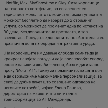
– Netflix, Max, SkyShowtime и Gley. Сите корисници
на тековното портфолио, во согласност со
тарифниот модел што го користат, имаат уникатна
можност бесплатно да изберат до 2 стриминг
услуги, со можност да променат една по истекот на
30 дена, без дополнителна претплата, и тоа
засекогаш. Понудата е дополнително збогатена и со
празнична цена на одредени атрактивни уреди.
„На корисниците им даваме слобода самите да ја
креираат својата понуда и да ја приспособат според
своите навики и желби — лесно, брзо и дигитално
преку “Мојот А1”. Токму за празниците, нашата цел
е да овозможиме максимална персонализација, за
секој да добие пакет што совршено одговара на
неговите потреби“, изјави Елена Панова,
директорка на маркетинг и дигитална
трансформација во А1 Македонија.