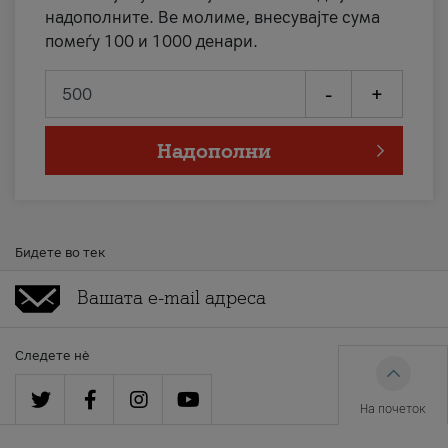
надополните. Ве молиме, внесувајте сума
помеѓу 100 и 1000 денари.
-
+
Надополни
Бидете во тек
Следете нè
На почеток