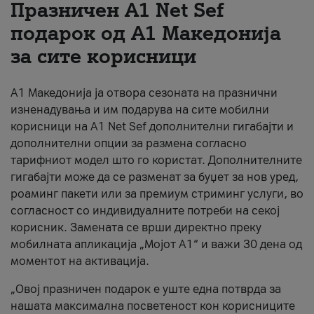
Празничен A1 Net Sеf
За нас
подарок од А1 Македонија
за сите корисници
#ПодобарОнлајн
А1 Македонија ја отвора сезоната на празнични
изненадувања и им подарува на сите мобилни
корисници на A1 Net Sef дополнителни гигабајти и
дополнителни опции за размена согласно
тарифниот модел што го користат. Дополнителните
гигабајти може да се разменат за буџет за нов уред,
роаминг пакети или за премиум стриминг услуги, во
согласност со индивидуалните потреби на секој
корисник. Замената се врши директно преку
мобилната апликација „Мојот А1“ и важи 30 дена од
моментот на активација.
„Овој празничен подарок е уште една потврда за
нашата максимална посветеност кон корисниците