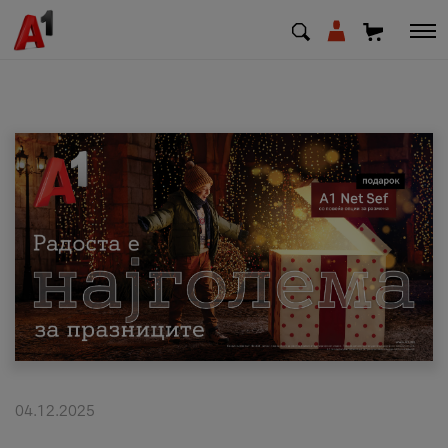
МК
EN
SQ
Приватни
Деловни
Поддршка
Надополни кредит
04.12.2025
Плати сметка