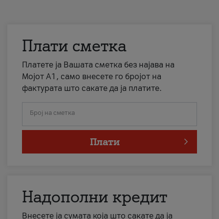
Плати сметка
Платете ја Вашата сметка без најава на
Мојот А1, само внесете го бројот на
фактурата што сакате да ја платите.
Број на сметка
Плати
Надополни кредит
Внесете ја сумата која што сакате да ја