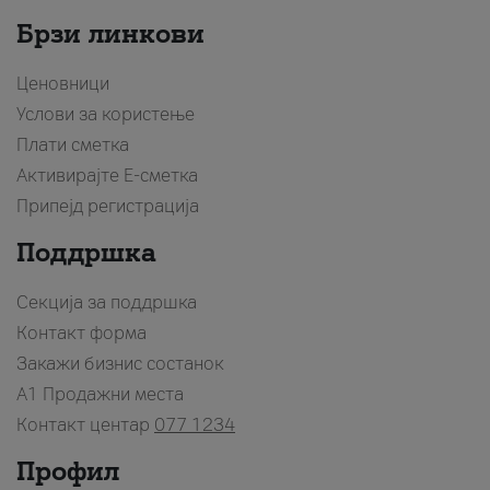
Брзи линкови
Ценовници
Услови за користење
Плати сметка
Активирајте Е-сметка
Припејд регистрација
Поддршка
Секција за поддршка
Контакт форма
Закажи бизнис состанок
A1 Продажни места
Контакт центар
077 1234
Профил