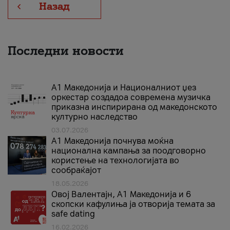
Назад
Последни новости
А1 Македонија и Националниот џез
оркестар создадоа современа музичка
приказна инспирирана од македонското
културно наследство
03.07.2026
A1 Македонија почнува моќна
национална кампања за поодговорно
користење на технологијата во
сообраќајот
18.05.2026
Овој Валентајн, A1 Македонија и 6
скопски кафулиња ја отворија темата за
safe dating
16.02.2026