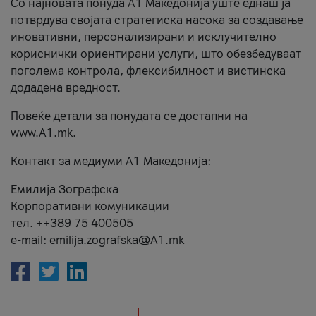
Со најновата понуда А1 Македонија уште еднаш ја
потврдува својата стратегиска насока за создавање
иновативни, персонализирани и исклучително
кориснички ориентирани услуги, што обезбедуваат
поголема контрола, флексибилност и вистинска
додадена вредност.
Повеќе детали за понудата се достапни на
www.А1.mk.
Контакт за медиуми А1 Македонија:
Емилија Зографска
Корпоративни комуникации
тел. ++389 75 400505
e-mail: emilija.zografska@A1.mk