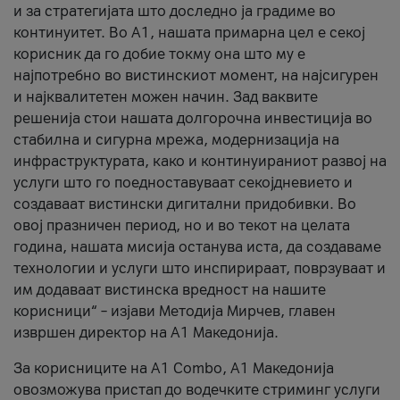
и за стратегијата што доследно ја градиме во
континуитет. Во А1, нашата примарна цел е секој
корисник да го добие токму она што му е
најпотребно во вистинскиот момент, на најсигурен
и најквалитетен можен начин. Зад ваквите
решенија стои нашата долгорочна инвестиција во
стабилна и сигурна мрежа, модернизација на
инфраструктурата, како и континуираниот развој на
услуги што го поедноставуваат секојдневието и
создаваат вистински дигитални придобивки. Во
овој празничен период, но и во текот на целата
година, нашата мисија останува иста, да создаваме
технологии и услуги што инспирираат, поврзуваат и
им додаваат вистинска вредност на нашите
корисници“ – изјави Методија Мирчев, главен
извршен директор на А1 Македонија.
За корисниците на A1 Combo, А1 Македонија
овозможува пристап до водечките стриминг услуги