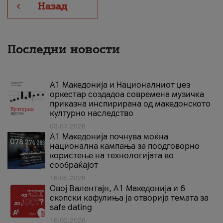
Назад
Последни новости
А1 Македонија и Националниот џез
оркестар создадоа современа музичка
приказна инспирирана од македонското
културно наследство
03.07.2026
A1 Македонија почнува моќна
национална кампања за поодговорно
користење на технологијата во
сообраќајот
18.05.2026
Овој Валентајн, A1 Македонија и 6
скопски кафулиња ја отворија темата за
safe dating
16.02.2026