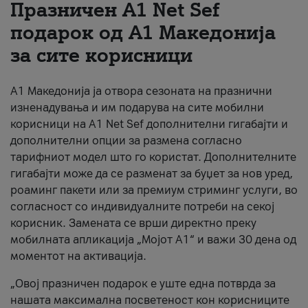
Празничен A1 Net Sеf
За нас
подарок од А1 Македонија
за сите корисници
#ПодобарОнлајн
А1 Македонија ја отвора сезоната на празнични
изненадувања и им подарува на сите мобилни
корисници на A1 Net Sef дополнителни гигабајти и
дополнителни опции за размена согласно
тарифниот модел што го користат. Дополнителните
гигабајти може да се разменат за буџет за нов уред,
роаминг пакети или за премиум стриминг услуги, во
согласност со индивидуалните потреби на секој
корисник. Замената се врши директно преку
мобилната апликација „Мојот А1“ и важи 30 дена од
моментот на активација.
„Овој празничен подарок е уште една потврда за
нашата максимална посветеност кон корисниците