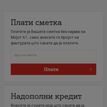
Плати сметка
Платете ја Вашата сметка без најава на
Мојот А1, само внесете го бројот на
фактурата што сакате да ја платите.
Број на сметка
Плати
Надополни кредит
Внесете ја сумата која што сакате да ја