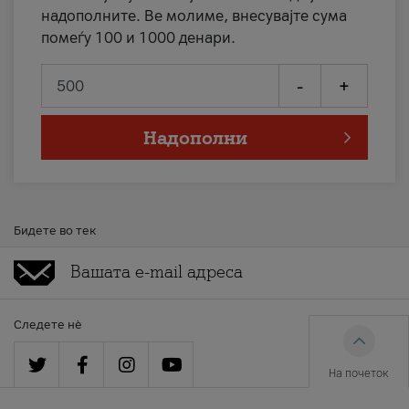
надополните. Ве молиме, внесувајте сума
помеѓу 100 и 1000 денари.
-
+
Надополни
Бидете во тек
Следете нè
На почеток