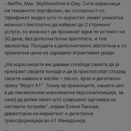
– Netflix, Max, SkyShowtime и Gley. Сите корисници
на тековното портфолио, во согласност со
тарифниот модел што го користат, имаат уникатна
можност бесплатно да изберат до 2 стриминг
услуги, со можност да променат една по истекот на
30 дена, без дополнителна претплата, и тоа
засекогаш. Понудата е дополнително збогатена и со
празнична цена на одредени атрактивни уреди.
„На корисниците им даваме слобода самите да ја
креираат својата понуда и да ја приспособат според
своите навики и желби — лесно, брзо и дигитално
преку “Мојот А1”. Токму за празниците, нашата цел
е да овозможиме максимална персонализација, за
секој да добие пакет што совршено одговара на
неговите потреби“, изјави Елена Панова,
директорка на маркетинг и дигитална
трансформација во А1 Македонија.