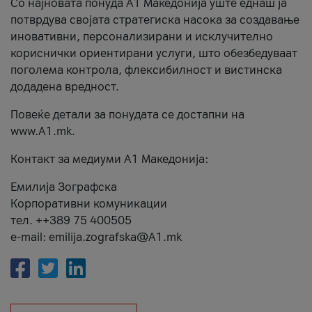
Со најновата понуда А1 Македонија уште еднаш ја
потврдува својата стратегиска насока за создавање
иновативни, персонализирани и исклучително
кориснички ориентирани услуги, што обезбедуваат
поголема контрола, флексибилност и вистинска
додадена вредност.
Повеќе детали за понудата се достапни на
www.А1.mk.
Контакт за медиуми А1 Македонија:
Емилија Зографска
Корпоративни комуникации
тел. ++389 75 400505
e-mail: emilija.zografska@A1.mk