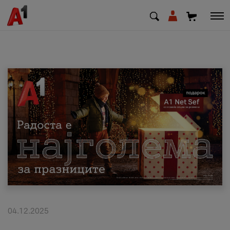
МК
EN
SQ
Приватни
Деловни
Поддршка
Надополни кредит
04.12.2025
Плати сметка