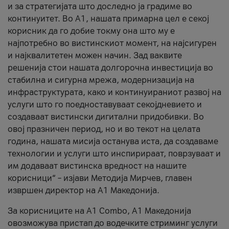
и за стратегијата што доследно ја градиме во
континуитет. Во А1, нашата примарна цел е секој
корисник да го добие токму она што му е
најпотребно во вистинскиот момент, на најсигурен
и најквалитетен можен начин. Зад ваквите
решенија стои нашата долгорочна инвестиција во
стабилна и сигурна мрежа, модернизација на
инфраструктурата, како и континуираниот развој на
услуги што го поедноставуваат секојдневието и
создаваат вистински дигитални придобивки. Во
овој празничен период, но и во текот на целата
година, нашата мисија останува иста, да создаваме
технологии и услуги што инспирираат, поврзуваат и
им додаваат вистинска вредност на нашите
корисници“ – изјави Методија Мирчев, главен
извршен директор на А1 Македонија.
За корисниците на A1 Combo, А1 Македонија
овозможува пристап до водечките стриминг услуги