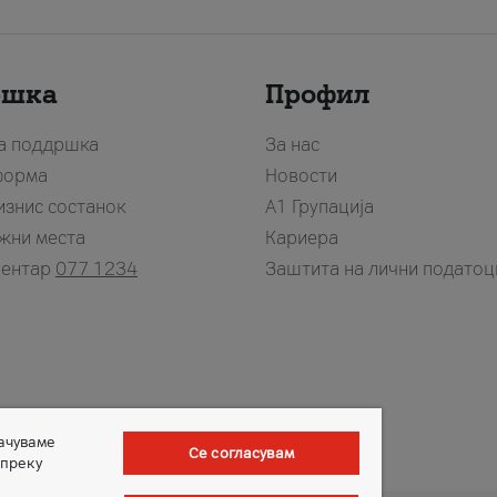
ршка
Профил
за поддршка
За нас
форма
Новости
изнис состанок
А1 Групација
жни места
Кариера
центар
077 1234
Заштита на лични податоц
зачуваме
Се согласувам
 преку