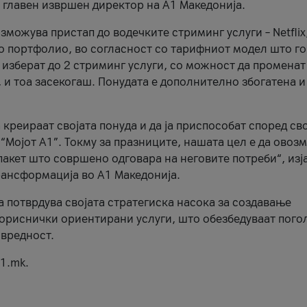
, главен извршен директор на А1 Македонија.
можува пристап до водечките стриминг услуги – Netflix
то портфолио, во согласност со тарифниот модел што го
изберат до 2 стриминг услуги, со можност да променат
, и тоа засекогаш. Понудата е дополнително збогатена и
 креираат својата понуда и да ја приспособат според св
 “Мојот А1”. Токму за празниците, нашата цел е да ово
пакет што совршено одговара на неговите потреби“, изј
рансформација во А1 Македонија.
а потврдува својата стратегиска насока за создавање
ориснички ориентирани услуги, што обезбедуваат пого
 вредност.
1.mk.