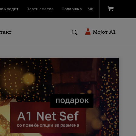
и кредит
Плати сметка
Поддршка
МК
такт
Мојот A1