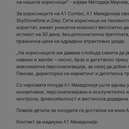
на нашите корисници“ – изјави Методија Мирчев
За корисниците на A1 Combo, А1 Македонија овоз
SkyShowtime и Gley. Сите корисници на тековно
користат, имаат уникатна можност бесплатно да 
истекот на 30 дена, без дополнителна претплата
празнична цена на одредени атрактивни уреди.
„На корисниците им даваме слобода самите да ја
навики и желби — лесно, брзо и дигитално преку
максимална персонализација, за секој да добие 
Панова, директорка на маркетинг и дигитална т
Со најновата понуда А1 Македонија уште еднаш ј
иновативни, персонализирани и исклучително к
контрола, флексибилност и вистинска додадена
Повеќе детали за понудата се достапни на www.А
Контакт за медиуми А1 Македонија: