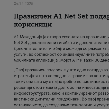
04.12.2025
Празничен A1 Net Sеf пода
корисници
А1 Македонија ја отвора сезоната на празнични
Net Sef дополнителни гигабајти и дополнителни
Дополнителните гигабајти може да се разменат з
услуги, во согласност со индивидуалните потреб
мобилната апликација „Мојот А1“ и важи 30 дена
„Овој празничен подарок е уште една потврда з
стратегијата што доследно ја градиме во контину
токму она што му е најпотребно во вистинскиот 
решенија стои нашата долгорочна инвестиција в
инфраструктурата, како и континуираниот развој
вистински дигитални придобивки. Во овој празни
останува иста, да создаваме технологии и услуг