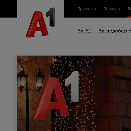
Приватни
Деловни
З
За А1
За подобар 