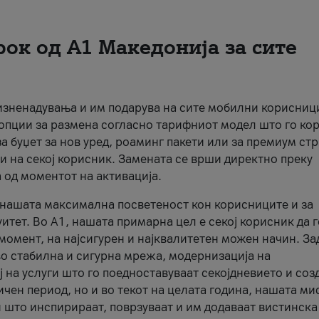
рок од А1 Македонија за сите
 изненадувања и им подарува на сите мобилни корисниц
 опции за размена согласно тарифниот модел што го кор
а буџет за нов уред, роаминг пакети или за премиум ст
и на секој корисник. Замената се врши директно преку
 од моментот на активација.
а нашата максимална посветеност кон корисниците и за
итет. Во А1, нашата примарна цел е секој корисник да 
момент, на најсигурен и најквалитетен можен начин. За
о стабилна и сигурна мрежа, модернизација на
 на услуги што го поедноставуваат секојдневието и соз
чен период, но и во текот на целата година, нашата ми
и што инспирираат, поврзуваат и им додаваат вистинска