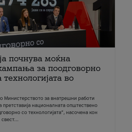
ја почнува моќна
кампања за поодговорно
 технологијата во
со Министерството за внатрешни работи
ја претставија националната општествено
говорно со технологијата“, насочена кон
свест...