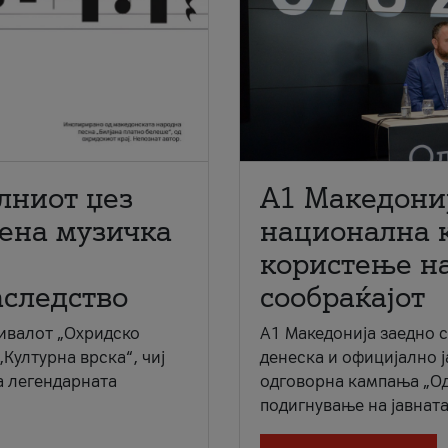
лниот џез
A1 Македони
мена музичка
национална 
користење на
аследство
сообраќајот
ивалот „Охридско
A1 Македонија заедно 
„Културна врска“, чиј
денеска и официјално 
а легендарната
одговорна кампања „Од
подигнување на јавната 