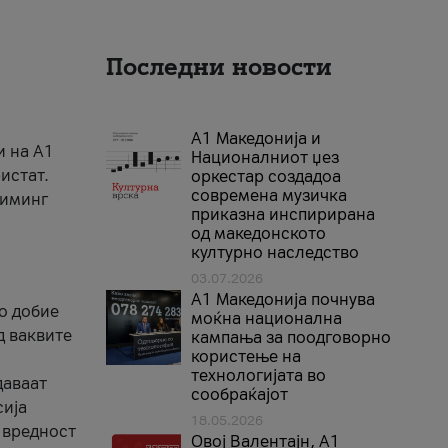
Последни новости
А1 Македонија и
и на A1
Националниот џез
истат.
оркестар создадоа
современа музичка
риминг
приказна инспирирана
од македонското
културно наследство
03.07.2026
A1 Македонија почнува
го добие
моќна национална
д ваквите
кампања за поодговорно
користење на
технологијата во
даваат
сообраќајот
сија
18.05.2026
 вредност
Овој Валентајн, A1