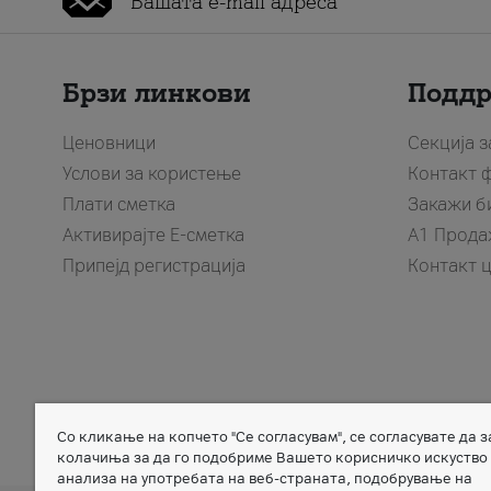
Брзи линкови
Подд
Ценовници
Секција 
Услови за користење
Контакт 
Плати сметка
Закажи б
Активирајте Е-сметка
A1 Прода
Припејд регистрација
Контакт 
Со кликање на копчето "Се согласувам", се согласувате да 
Member of
колачиња за да го подобриме Вашето корисничко искуство
анализа на употребата на веб-страната, подобрување на