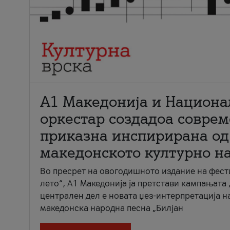
А1 Македонија и Национа
оркестар создадоа совре
приказна инспирирана од
македонското културно н
Во пресрет на овогодишното издание на фест
лето“, А1 Македонија ја претстави кампањата 
централен дел е новата џез-интерпретација н
македонска народна песна „Билјан