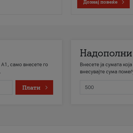
Дознај повеќе
Надополни
 А1, само внесете го
Внесете ја сумата кој
.
внесувајте сума помеѓ
Плати