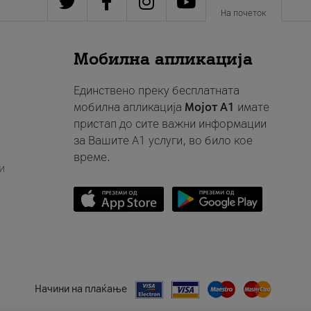
На почеток
Мобилна апликација
Единствено преку бесплатната
мобилна апликација
Мојот A1
имате
пристап до сите важни информации
за Вашите A1 услуги, во било кое
време.
и
Начини на плаќање