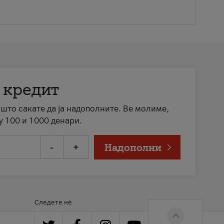
 кредит
а што сакате да ја надополните. Ве молиме,
у 100 и 1000 денари.
-
+
Надополни
Следете нè