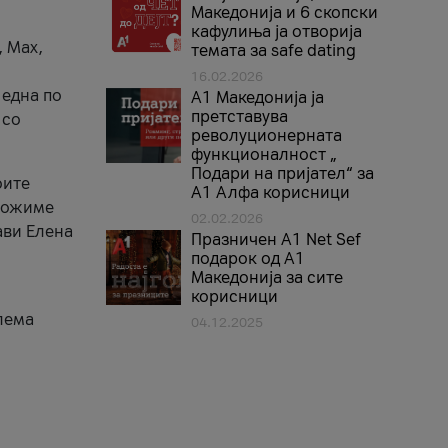
Македонија и 6 скопски
кафулиња ја отворија
, Max,
темата за safe dating
16.02.2026
 една по
А1 Македонија ја
претставува
 со
револуционерната
функционалност „
Подари на пријател“ за
оите
А1 Алфа корисници
зможиме
02.02.2026
ави Елена
Празничен A1 Net Sеf
подарок од А1
Македонија за сите
корисници
лема
04.12.2025