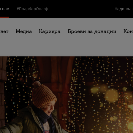
а нас
#ПодобарОнлајн
Надополн
свет
Медиа
Кариера
Броеви за донации
Кон