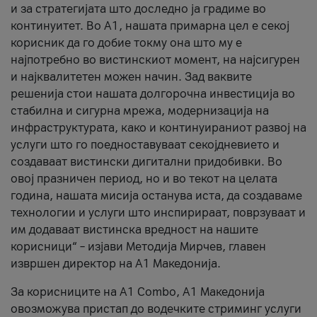
и за стратегијата што доследно ја градиме во
континуитет. Во А1, нашата примарна цел е секој
корисник да го добие токму она што му е
најпотребно во вистинскиот момент, на најсигурен
и најквалитетен можен начин. Зад ваквите
решенија стои нашата долгорочна инвестиција во
стабилна и сигурна мрежа, модернизација на
инфраструктурата, како и континуираниот развој на
услуги што го поедноставуваат секојдневието и
создаваат вистински дигитални придобивки. Во
овој празничен период, но и во текот на целата
година, нашата мисија останува иста, да создаваме
технологии и услуги што инспирираат, поврзуваат и
им додаваат вистинска вредност на нашите
корисници“ – изјави Методија Мирчев, главен
извршен директор на А1 Македонија.
За корисниците на A1 Combo, А1 Македонија
овозможува пристап до водечките стриминг услуги