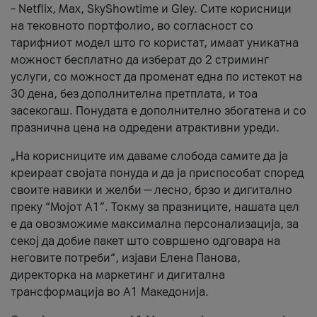
– Netflix, Max, SkyShowtime и Gley. Сите корисници
на тековното портфолио, во согласност со
тарифниот модел што го користат, имаат уникатна
можност бесплатно да изберат до 2 стриминг
услуги, со можност да променат една по истекот на
30 дена, без дополнителна претплата, и тоа
засекогаш. Понудата е дополнително збогатена и со
празнична цена на одредени атрактивни уреди.
„На корисниците им даваме слобода самите да ја
креираат својата понуда и да ја приспособат според
своите навики и желби — лесно, брзо и дигитално
преку “Мојот А1”. Токму за празниците, нашата цел
е да овозможиме максимална персонализација, за
секој да добие пакет што совршено одговара на
неговите потреби“, изјави Елена Панова,
директорка на маркетинг и дигитална
трансформација во А1 Македонија.