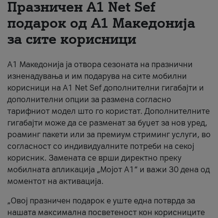
Празничен A1 Net Sеf
За нас
подарок од А1 Македонија
за сите корисници
#ПодобарОнлајн
А1 Македонија ја отвора сезоната на празнични
изненадувања и им подарува на сите мобилни
корисници на A1 Net Sef дополнителни гигабајти и
дополнителни опции за размена согласно
тарифниот модел што го користат. Дополнителните
гигабајти може да се разменат за буџет за нов уред,
роаминг пакети или за премиум стриминг услуги, во
согласност со индивидуалните потреби на секој
корисник. Замената се врши директно преку
мобилната апликација „Мојот А1“ и важи 30 дена од
моментот на активација.
„Овој празничен подарок е уште една потврда за
нашата максимална посветеност кон корисниците