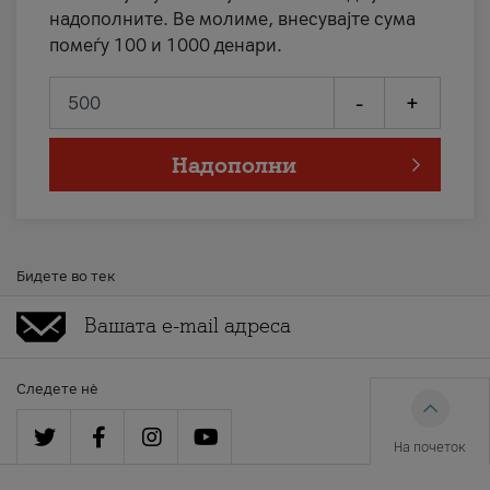
надополните. Ве молиме, внесувајте сума
помеѓу 100 и 1000 денари.
-
+
Надополни
Бидете во тек
Следете нè
На почеток