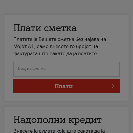
Плати сметка
Платете ја Вашата сметка без најава на
Мојот А1, само внесете го бројот на
фактурата што сакате да ја платите.
Број на сметка
Плати
Надополни кредит
Внесете ја сумата која што сакате да ја