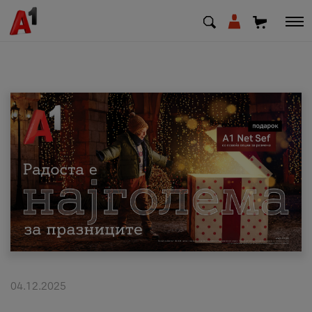
МК
EN
SQ
Приватни
Деловни
Поддршка
Надополни кредит
04.12.2025
Плати сметка