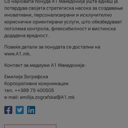
Со најновата понуда А1 Македонија уште еднаш ја
потврдува својата стратегиска насока за создавање
иновативни, персонализирани и исклучително
кориснички ориентирани услуги, што обезбедуваат
поголема контрола, флексибилност и вистинска
додадена вредност.
Повеќе детали за понудата се достапни на
www.А1.mk.
Контакт за медиуми А1 Македонија:
Емилија Зографска
Корпоративни комуникации
тел. ++389 75 400505
e-mail: emilija.zografska@A1.mk