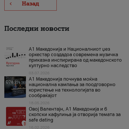
Назад
Последни новости
А1 Македонија и Националниот џез
оркестар создадоа современа музичка
приказна инспирирана од македонското
културно наследство
03.07.2026
A1 Македонија почнува моќна
национална кампања за поодговорно
користење на технологијата во
сообраќајот
18.05.2026
Овој Валентајн, A1 Македонија и 6
скопски кафулиња ја отворија темата за
safe dating
16.02.2026