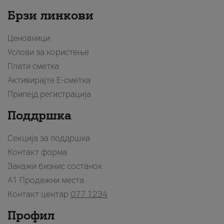
Брзи линкови
Ценовници
Услови за користење
Плати сметка
Активирајте Е-сметка
Припејд регистрација
Поддршка
Секција за поддршка
Контакт форма
Закажи бизнис состанок
A1 Продажни места
Контакт центар
077 1234
Профил