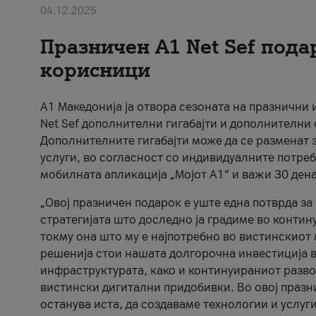
04.12.2025
Празничен A1 Net Sеf пода
корисници
А1 Македонија ја отвора сезоната на празнични
Net Sef дополнителни гигабајти и дополнителни
Дополнителните гигабајти може да се разменат з
услуги, во согласност со индивидуалните потреб
мобилната апликација „Мојот А1“ и важи 30 дена
„Овој празничен подарок е уште една потврда з
стратегијата што доследно ја градиме во контину
токму она што му е најпотребно во вистинскиот 
решенија стои нашата долгорочна инвестиција в
инфраструктурата, како и континуираниот развој
вистински дигитални придобивки. Во овој празни
останува иста, да создаваме технологии и услуг