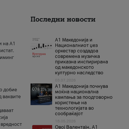
Последни новости
А1 Македонија и
и на A1
Националниот џез
истат.
оркестар создадоа
современа музичка
риминг
приказна инспирирана
од македонското
културно наследство
03.07.2026
A1 Македонија почнува
го добие
моќна национална
д ваквите
кампања за поодговорно
користење на
технологијата во
даваат
сообраќајот
сија
18.05.2026
 вредност
Овој Валентајн, A1