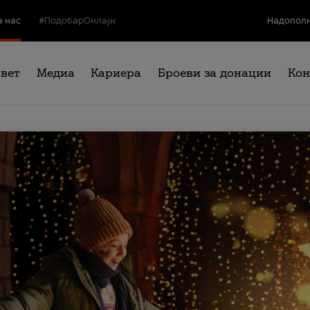
а нас
#ПодобарОнлајн
Надополн
свет
Медиа
Кариера
Броеви за донации
Кон