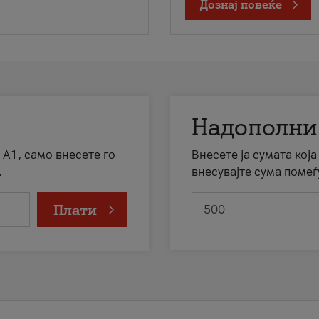
Дознај повеќе
Надополни
 А1, само внесете го
Внесете ја сумата кој
.
внесувајте сума помеѓ
Плати