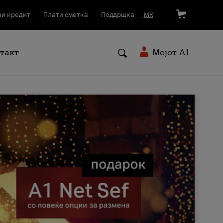
и кредит
Плати сметка
Поддршка
МК
такт
Мојот A1