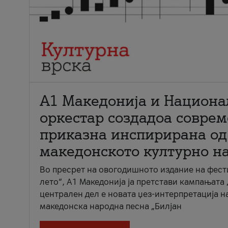
А1 Македонија и Национа
оркестар создадоа совре
приказна инспирирана од
македонското културно н
Во пресрет на овогодишното издание на фест
лето“, А1 Македонија ја претстави кампањата 
централен дел е новата џез-интерпретација н
македонска народна песна „Билјан