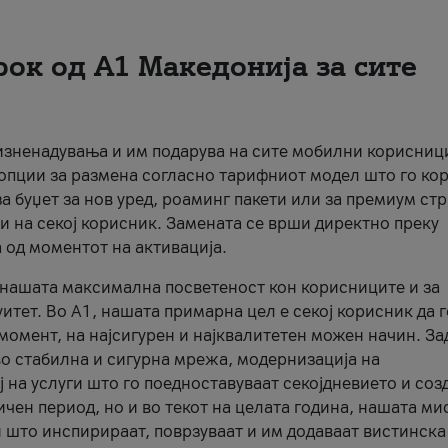
рок од А1 Македонија за сите
 изненадувања и им подарува на сите мобилни корисниц
 опции за размена согласно тарифниот модел што го кор
а буџет за нов уред, роаминг пакети или за премиум ст
и на секој корисник. Замената се врши директно преку
 од моментот на активација.
а нашата максимална посветеност кон корисниците и за
итет. Во А1, нашата примарна цел е секој корисник да 
момент, на најсигурен и најквалитетен можен начин. За
о стабилна и сигурна мрежа, модернизација на
 на услуги што го поедноставуваат секојдневието и соз
чен период, но и во текот на целата година, нашата ми
и што инспирираат, поврзуваат и им додаваат вистинска