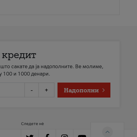
 кредит
а што сакате да ја надополните. Ве молиме,
у 100 и 1000 денари.
-
+
Надополни
Следете нè