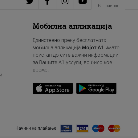
На почеток
Мобилна апликација
Единствено преку бесплатната
мобилна апликација
Мојот A1
имате
пристап до сите важни информации
за Вашите A1 услуги, во било кое
време.
и
Начини на плаќање