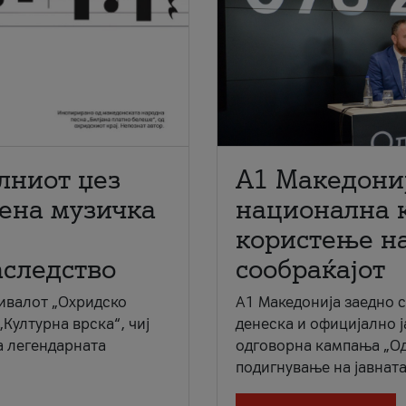
лниот џез
A1 Македони
мена музичка
национална 
користење на
аследство
сообраќајот
ивалот „Охридско
A1 Македонија заедно 
„Културна врска“, чиј
денеска и официјално 
а легендарната
одговорна кампања „Од
подигнување на јавната 