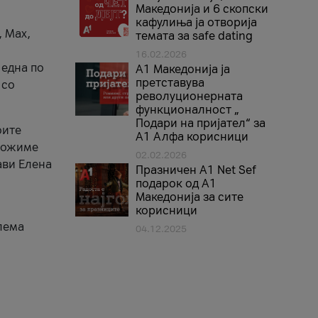
Македонија и 6 скопски
кафулиња ја отворија
, Max,
темата за safe dating
16.02.2026
 една по
А1 Македонија ја
претставува
 со
револуционерната
функционалност „
Подари на пријател“ за
оите
А1 Алфа корисници
зможиме
02.02.2026
ави Елена
Празничен A1 Net Sеf
подарок од А1
Македонија за сите
корисници
лема
04.12.2025