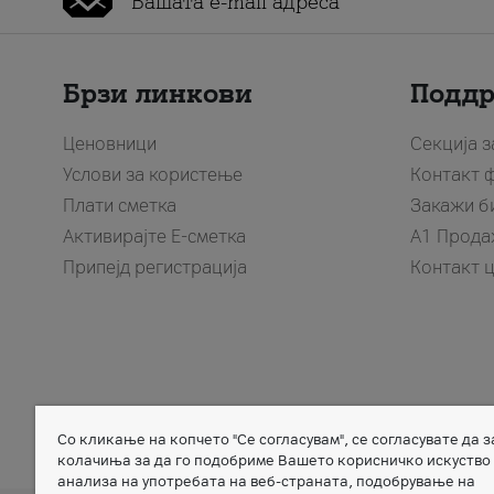
Брзи линкови
Подд
Ценовници
Секција 
Услови за користење
Контакт 
Плати сметка
Закажи б
Активирајте Е-сметка
A1 Прода
Припејд регистрација
Контакт 
Со кликање на копчето "Се согласувам", се согласувате да 
Member of
колачиња за да го подобриме Вашето корисничко искуство
анализа на употребата на веб-страната, подобрување на