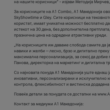
на нашите корисници“ – изјави Методија Мирчев
За корисниците на A1 Combo, А1 Македонија овоз
SkyShowtime и Gley. Сите корисници на тековно
користат, имаат уникатна можност бесплатно да 
истекот на 30 дена, без дополнителна претплата
празнична цена на одредени атрактивни уреди.
„На корисниците им даваме слобода самите да ја
навики и желби — лесно, брзо и дигитално преку
максимална персонализација, за секој да добие 
Панова, директорка на маркетинг и дигитална т
Со најновата понуда А1 Македонија уште еднаш ј
иновативни, персонализирани и исклучително к
контрола, флексибилност и вистинска додадена
Повеќе детали за понудата се достапни на www.А
Контакт за медиуми А1 Македонија: