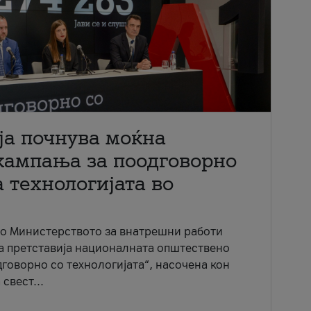
ја почнува моќна
кампања за поодговорно
 технологијата во
со Министерството за внатрешни работи
ја претставија националната општествено
говорно со технологијата“, насочена кон
свест...