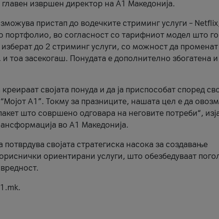
, главен извршен директор на А1 Македонија.
можува пристап до водечките стриминг услуги – Netflix
то портфолио, во согласност со тарифниот модел што го
изберат до 2 стриминг услуги, со можност да променат
, и тоа засекогаш. Понудата е дополнително збогатена и
 креираат својата понуда и да ја приспособат според св
 “Мојот А1”. Токму за празниците, нашата цел е да ово
пакет што совршено одговара на неговите потреби“, изј
рансформација во А1 Македонија.
а потврдува својата стратегиска насока за создавање
ориснички ориентирани услуги, што обезбедуваат пого
 вредност.
1.mk.