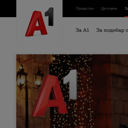
Приватни
Деловни
З
За А1
За подобар 