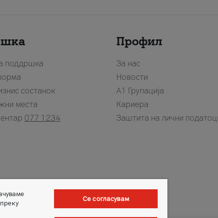
ршка
Профил
за поддршка
За нас
форма
Новости
изнис состанок
А1 Групација
жни места
Кариера
центар
077 1234
Заштита на лични податоц
зачуваме
Се согласувам
 преку