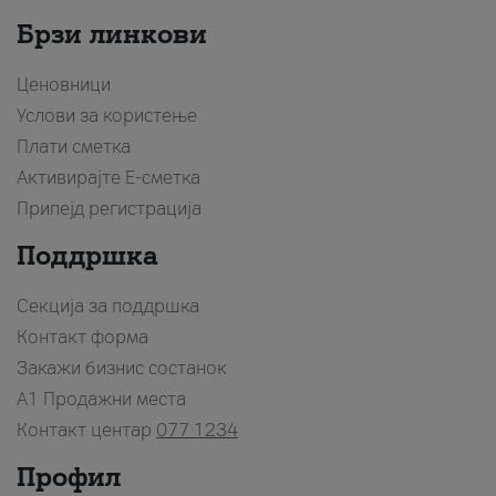
Брзи линкови
Ценовници
Услови за користење
Плати сметка
Активирајте Е-сметка
Припејд регистрација
Поддршка
Секција за поддршка
Контакт форма
Закажи бизнис состанок
A1 Продажни места
Контакт центар
077 1234
Профил