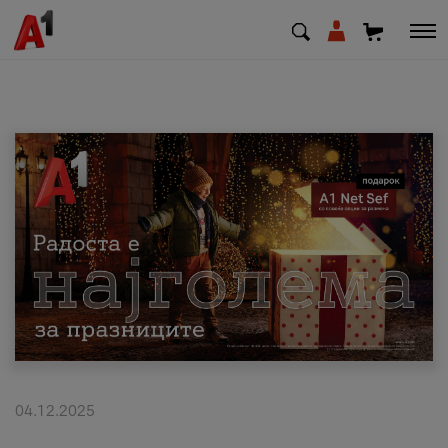
МК
EN
SQ
Приватни
Деловни
Поддршка
Надополни кредит
04.12.2025
Плати сметка