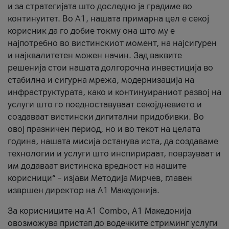
и за стратегијата што доследно ја градиме во
континуитет. Во А1, нашата примарна цел е секој
корисник да го добие токму она што му е
најпотребно во вистинскиот момент, на најсигурен
и најквалитетен можен начин. Зад ваквите
решенија стои нашата долгорочна инвестиција во
стабилна и сигурна мрежа, модернизација на
инфраструктурата, како и континуираниот развој на
услуги што го поедноставуваат секојдневието и
создаваат вистински дигитални придобивки. Во
овој празничен период, но и во текот на целата
година, нашата мисија останува иста, да создаваме
технологии и услуги што инспирираат, поврзуваат и
им додаваат вистинска вредност на нашите
корисници“ – изјави Методија Мирчев, главен
извршен директор на А1 Македонија.
За корисниците на A1 Combo, А1 Македонија
овозможува пристап до водечките стриминг услуги