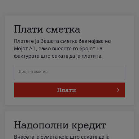
Плати сметка
Платете ја Вашата сметка без најава на
Мојот А1, само внесете го бројот на
фактурата што сакате да ја платите.
Број на сметка
Плати
Надополни кредит
Внесете ја сумата која што сакате да ја