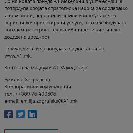
Со најновата понуда А1 Македонија уште еднаш ја
потврдува својата стратегиска насока за создавање
иновативни, персонализирани и исклучително
кориснички ориентирани услуги, што обезбедуваат
поголема контрола, флексибилност и вистинска
додадена вредност.
Повеќе детали за понудата се достапни на
www.А1.mk.
Контакт за медиуми А1 Македонија:
Емилија Зографска
Корпоративни комуникации
тел. ++389 75 400505
e-mail: emilija.zografska@A1.mk