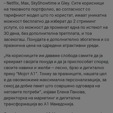
– Netflix, Max, SkyShowtime и Gley. Сите корисници
на тековното портфолио, во согласност со
тарифниот модел што го користат, имаат уникатна
можност бесплатно да изберат до 2 стриминг
услуги, со можност да променат една по истекот на
30 дена, без дополнителна претплата, и тоа
засекогаш. Понудата е дополнително збогатена и со
празнична цена на одредени атрактивни уреди.
„На корисниците им даваме слобода самите да ја
креираат својата понуда и да ја приспособат според
своите навики и желби — лесно, брзо и дигитално
преку “Мојот А1”. Токму за празниците, нашата цел
е да овозможиме максимална персонализација, за
секој да добие пакет што совршено одговара на
неговите потреби“, изјави Елена Панова,
директорка на маркетинг и дигитална
трансформација во А1 Македонија.