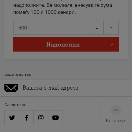
надополните. Ве молиме, внесувајте сума
помеѓу 100 и 1000 денари.
-
+
Надополни
Бидете во тек
Следете нè
На почеток