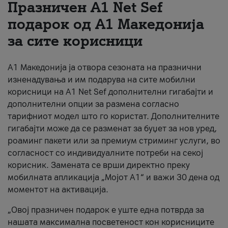
Празничен A1 Net Sеf
За нас
подарок од А1 Македонија
за сите корисници
#ПодобарОнлајн
А1 Македонија ја отвора сезоната на празнични
изненадувања и им подарува на сите мобилни
корисници на A1 Net Sef дополнителни гигабајти и
дополнителни опции за размена согласно
тарифниот модел што го користат. Дополнителните
гигабајти може да се разменат за буџет за нов уред,
роаминг пакети или за премиум стриминг услуги, во
согласност со индивидуалните потреби на секој
корисник. Замената се врши директно преку
мобилната апликација „Мојот А1“ и важи 30 дена од
моментот на активација.
„Овој празничен подарок е уште една потврда за
нашата максимална посветеност кон корисниците