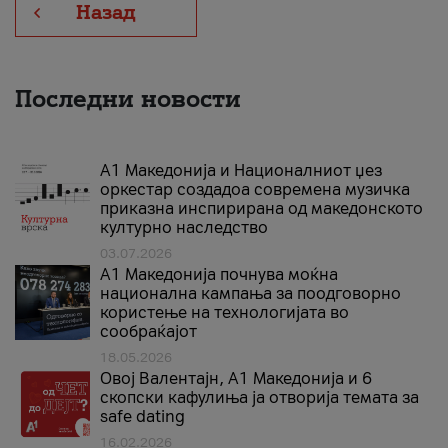
Назад
Последни новости
А1 Македонија и Националниот џез
оркестар создадоа современа музичка
приказна инспирирана од македонското
културно наследство
03.07.2026
A1 Македонија почнува моќна
национална кампања за поодговорно
користење на технологијата во
сообраќајот
18.05.2026
Овој Валентајн, A1 Македонија и 6
скопски кафулиња ја отворија темата за
safe dating
16.02.2026