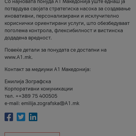
Со најновата понуда А1 Македонија уште еднаш ја
потврдува својата стратегиска насока за создавање
иновативни, персонализирани и исклучително
кориснички ориентирани услуги, што обезбедуваат
поголема контрола, флексибилност и вистинска
додадена вредност.
Повеќе детали за понудата се достапни на
www.А1.mk.
Контакт за медиуми А1 Македонија:
Емилија Зографска
Корпоративни комуникации
тел. ++389 75 400505
e-mail: emilija.zografska@A1.mk