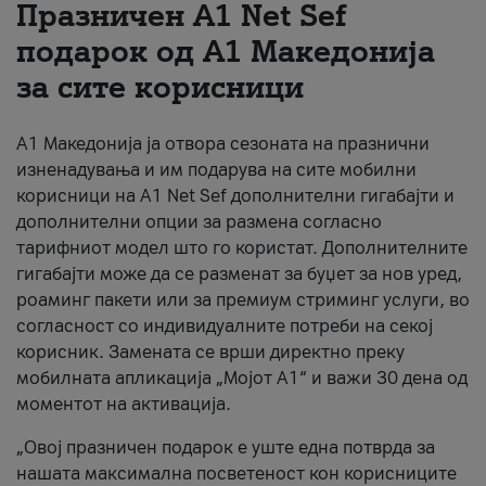
Празничен A1 Net Sеf
За нас
подарок од А1 Македонија
за сите корисници
#ПодобарОнлајн
А1 Македонија ја отвора сезоната на празнични
изненадувања и им подарува на сите мобилни
корисници на A1 Net Sef дополнителни гигабајти и
дополнителни опции за размена согласно
тарифниот модел што го користат. Дополнителните
гигабајти може да се разменат за буџет за нов уред,
роаминг пакети или за премиум стриминг услуги, во
согласност со индивидуалните потреби на секој
корисник. Замената се врши директно преку
мобилната апликација „Мојот А1“ и важи 30 дена од
моментот на активација.
„Овој празничен подарок е уште една потврда за
нашата максимална посветеност кон корисниците