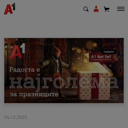
МК
EN
SQ
Приватни
Деловни
Поддршка
Надополни кредит
04.12.2025
Плати сметка