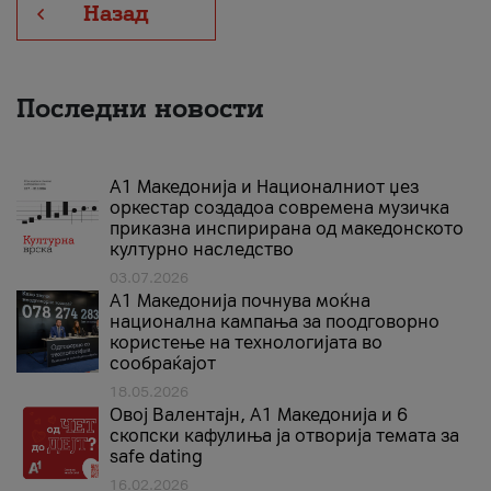
Назад
Последни новости
А1 Македонија и Националниот џез
оркестар создадоа современа музичка
приказна инспирирана од македонското
културно наследство
03.07.2026
A1 Македонија почнува моќна
национална кампања за поодговорно
користење на технологијата во
сообраќајот
18.05.2026
Овој Валентајн, A1 Македонија и 6
скопски кафулиња ја отворија темата за
safe dating
16.02.2026