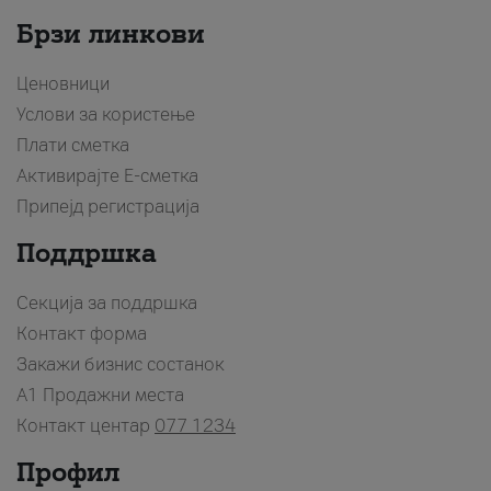
Брзи линкови
Ценовници
Услови за користење
Плати сметка
Активирајте Е-сметка
Припејд регистрација
Поддршка
Секција за поддршка
Контакт форма
Закажи бизнис состанок
A1 Продажни места
Контакт центар
077 1234
Профил