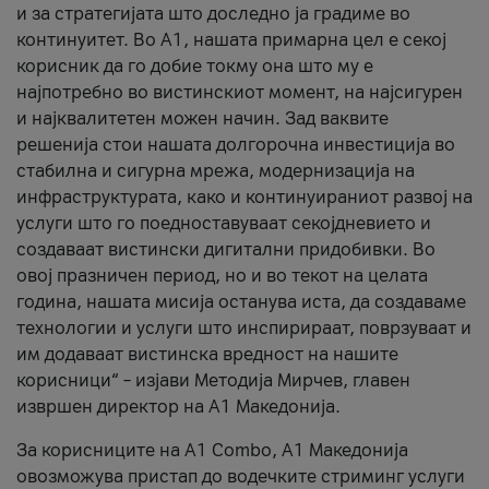
и за стратегијата што доследно ја градиме во
континуитет. Во А1, нашата примарна цел е секој
корисник да го добие токму она што му е
најпотребно во вистинскиот момент, на најсигурен
и најквалитетен можен начин. Зад ваквите
решенија стои нашата долгорочна инвестиција во
стабилна и сигурна мрежа, модернизација на
инфраструктурата, како и континуираниот развој на
услуги што го поедноставуваат секојдневието и
создаваат вистински дигитални придобивки. Во
овој празничен период, но и во текот на целата
година, нашата мисија останува иста, да создаваме
технологии и услуги што инспирираат, поврзуваат и
им додаваат вистинска вредност на нашите
корисници“ – изјави Методија Мирчев, главен
извршен директор на А1 Македонија.
За корисниците на A1 Combo, А1 Македонија
овозможува пристап до водечките стриминг услуги