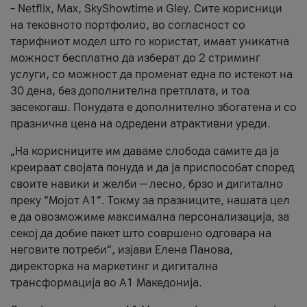
– Netflix, Max, SkyShowtime и Gley. Сите корисници
на тековното портфолио, во согласност со
тарифниот модел што го користат, имаат уникатна
можност бесплатно да изберат до 2 стриминг
услуги, со можност да променат една по истекот на
30 дена, без дополнителна претплата, и тоа
засекогаш. Понудата е дополнително збогатена и со
празнична цена на одредени атрактивни уреди.
„На корисниците им даваме слобода самите да ја
креираат својата понуда и да ја приспособат според
своите навики и желби — лесно, брзо и дигитално
преку “Мојот А1”. Токму за празниците, нашата цел
е да овозможиме максимална персонализација, за
секој да добие пакет што совршено одговара на
неговите потреби“, изјави Елена Панова,
директорка на маркетинг и дигитална
трансформација во А1 Македонија.