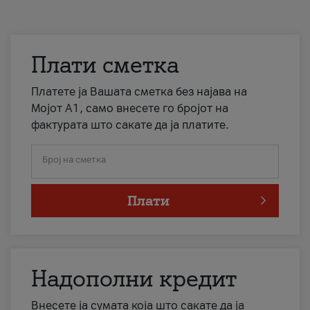
Плати сметка
Платете ја Вашата сметка без најава на
Мојот А1, само внесете го бројот на
фактурата што сакате да ја платите.
Број на сметка
Плати
Надополни кредит
Внесете ја сумата која што сакате да ја