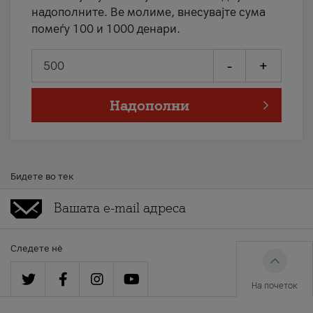
надополните. Ве молиме, внесувајте сума
помеѓу 100 и 1000 денари.
-
+
Надополни
Бидете во тек
Следете нè
На почеток