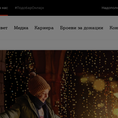
а нас
#ПодобарОнлајн
Надополн
свет
Медиа
Кариера
Броеви за донации
Кон