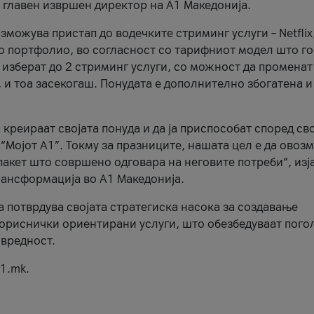
, главен извршен директор на А1 Македонија.
можува пристап до водечките стриминг услуги – Netflix
то портфолио, во согласност со тарифниот модел што го
изберат до 2 стриминг услуги, со можност да променат
, и тоа засекогаш. Понудата е дополнително збогатена и
 креираат својата понуда и да ја приспособат според св
 “Мојот А1”. Токму за празниците, нашата цел е да ово
пакет што совршено одговара на неговите потреби“, изј
рансформација во А1 Македонија.
а потврдува својата стратегиска насока за создавање
ориснички ориентирани услуги, што обезбедуваат пого
 вредност.
1.mk.