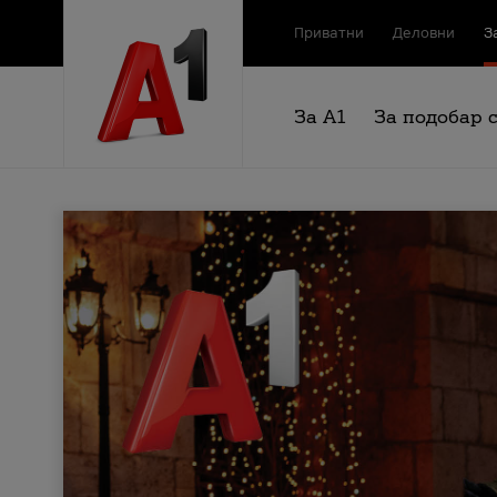
Приватни
Деловни
З
За А1
За подобар 