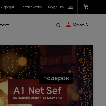
и кредит
Плати сметка
Поддршка
МК
такт
Мојот A1