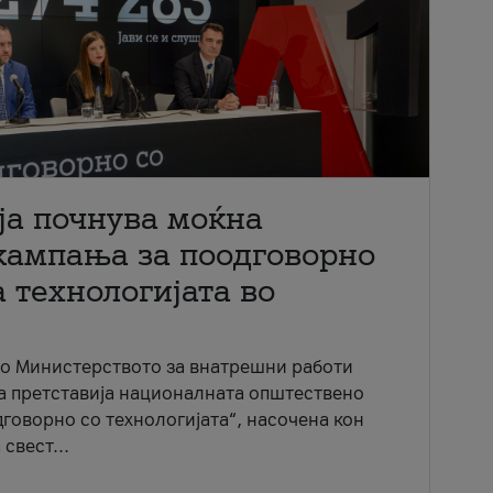
ја почнува моќна
кампања за поодговорно
 технологијата во
со Министерството за внатрешни работи
ја претставија националната општествено
говорно со технологијата“, насочена кон
свест...