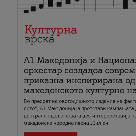
А1 Македонија и Национа
оркестар создадоа совре
приказна инспирирана од
македонското културно н
Во пресрет на овогодишното издание на фест
лето“, А1 Македонија ја претстави кампањата 
централен дел е новата џез-интерпретација н
македонска народна песна „Билјан