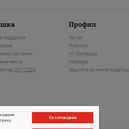
ршка
Профил
за поддршка
За нас
форма
Новости
изнис состанок
А1 Групација
жни места
Кариера
центар
077 1234
Заштита на лични податоц
зачуваме
Се согласувам
 преку