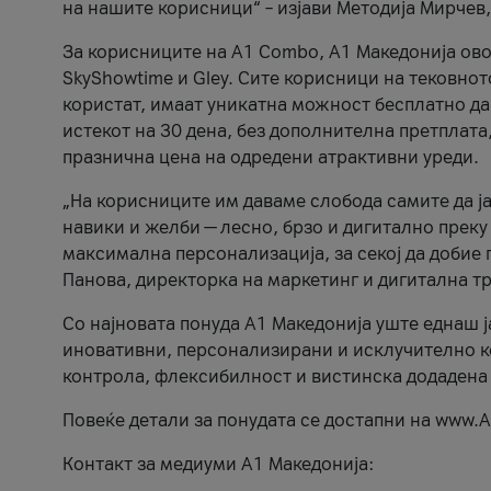
на нашите корисници“ – изјави Методија Мирчев
За корисниците на A1 Combo, А1 Македонија овоз
SkyShowtime и Gley. Сите корисници на тековно
користат, имаат уникатна можност бесплатно да 
истекот на 30 дена, без дополнителна претплата
празнична цена на одредени атрактивни уреди.
„На корисниците им даваме слобода самите да ја
навики и желби — лесно, брзо и дигитално преку
максимална персонализација, за секој да добие 
Панова, директорка на маркетинг и дигитална т
Со најновата понуда А1 Македонија уште еднаш ј
иновативни, персонализирани и исклучително к
контрола, флексибилност и вистинска додадена
Повеќе детали за понудата се достапни на www.А
Контакт за медиуми А1 Македонија: