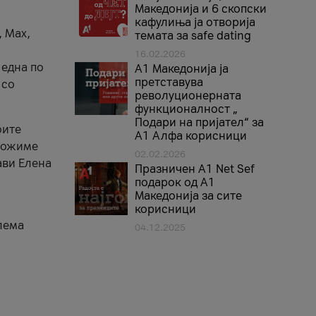
Македонија и 6 скопски
кафулиња ја отворија
, Max,
темата за safe dating
16.02.2026
 една по
А1 Македонија ја
претставува
 со
револуционерната
функционалност „
Подари на пријател“ за
оите
А1 Алфа корисници
зможиме
02.02.2026
ави Елена
Празничен A1 Net Sеf
подарок од А1
Македонија за сите
корисници
лема
04.12.2025