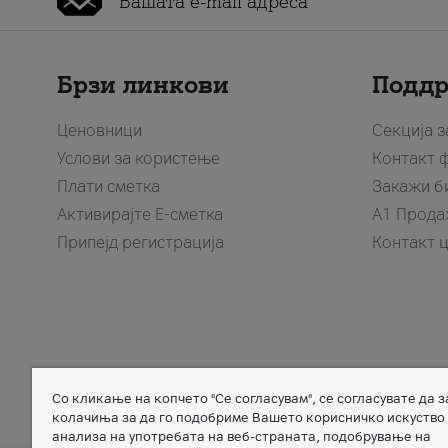
Брзи линкови
Подд
Ценовници
Секција 
Услови за користење
Контакт 
Плати сметка
Закажи б
Активирајте Е-сметка
A1 Прода
Припејд регистрација
Контакт 
Со кликање на копчето "Се согласувам", се согласувате да 
Member of
колачиња за да го подобриме Вашето корисничко искуство
анализа на употребата на веб-страната, подобрување на