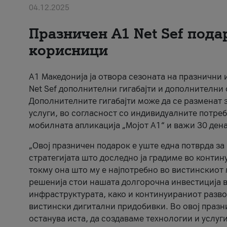
04.12.2025
Празничен A1 Net Sеf пода
корисници
А1 Македонија ја отвора сезоната на празнични
Net Sef дополнителни гигабајти и дополнителни
Дополнителните гигабајти може да се разменат з
услуги, во согласност со индивидуалните потреб
мобилната апликација „Мојот А1“ и важи 30 дена
„Овој празничен подарок е уште една потврда з
стратегијата што доследно ја градиме во контину
токму она што му е најпотребно во вистинскиот 
решенија стои нашата долгорочна инвестиција в
инфраструктурата, како и континуираниот развој
вистински дигитални придобивки. Во овој празни
останува иста, да создаваме технологии и услуг