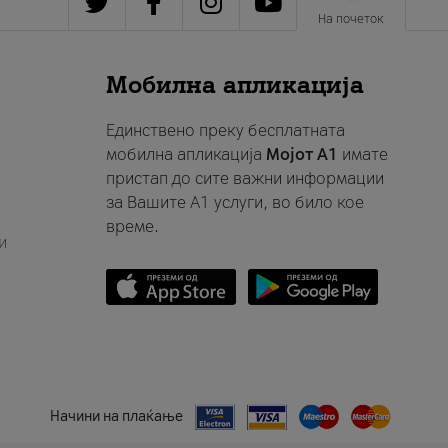
На почеток
Мобилна апликација
Единствено преку бесплатната
мобилна апликација
Мојот A1
имате
пристап до сите важни информации
за Вашите A1 услуги, во било кое
време.
и
Начини на плаќање