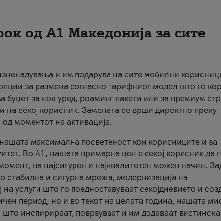
рок од А1 Македонија за сите
 изненадувања и им подарува на сите мобилни корисниц
 опции за размена согласно тарифниот модел што го кор
а буџет за нов уред, роаминг пакети или за премиум ст
и на секој корисник. Замената се врши директно преку
 од моментот на активација.
а нашата максимална посветеност кон корисниците и за
итет. Во А1, нашата примарна цел е секој корисник да 
момент, на најсигурен и најквалитетен можен начин. За
о стабилна и сигурна мрежа, модернизација на
 на услуги што го поедноставуваат секојдневието и соз
чен период, но и во текот на целата година, нашата ми
и што инспирираат, поврзуваат и им додаваат вистинска