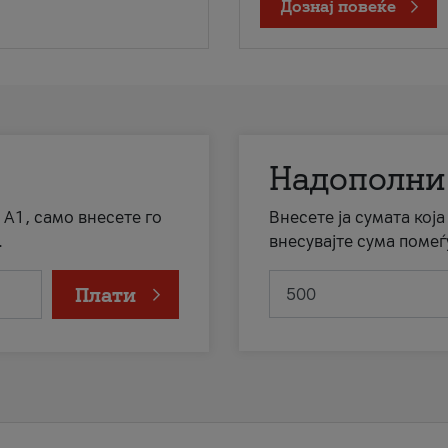
Дознај повеќе
Надополни
 А1, само внесете го
Внесете ја сумата кој
.
внесувајте сума помеѓ
Плати