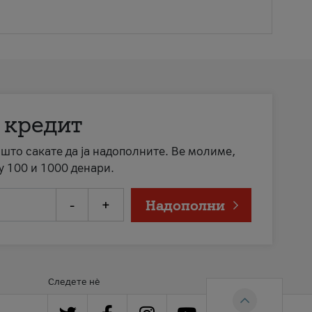
 кредит
а што сакате да ја надополните. Ве молиме,
у 100 и 1000 денари.
-
+
Надополни
Следете нè