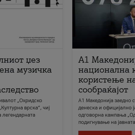
лниот џез
A1 Македони
мена музичка
национална 
користење на
аследство
сообраќајот
ивалот „Охридско
A1 Македонија заедно 
„Културна врска“, чиј
денеска и официјално 
а легендарната
одговорна кампања „Од
подигнување на јавната 