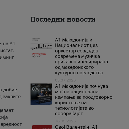
Последни новости
А1 Македонија и
и на A1
Националниот џез
истат.
оркестар создадоа
современа музичка
риминг
приказна инспирирана
од македонското
културно наследство
03.07.2026
A1 Македонија почнува
го добие
моќна национална
д ваквите
кампања за поодговорно
користење на
технологијата во
даваат
сообраќајот
сија
18.05.2026
 вредност
Овој Валентајн, A1