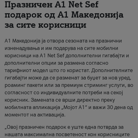
Празничен A1 Net Sеf
За нас
подарок од А1 Македонија
за сите корисници
#ПодобарОнлајн
А1 Македонија ја отвора сезоната на празнични
изненадувања и им подарува на сите мобилни
корисници на A1 Net Sef дополнителни гигабајти и
дополнителни опции за размена согласно
тарифниот модел што го користат. Дополнителните
гигабајти може да се разменат за буџет за нов уред,
роаминг пакети или за премиум стриминг услуги, во
согласност со индивидуалните потреби на секој
корисник. Замената се врши директно преку
мобилната апликација „Мојот А1“ и важи 30 дена од
моментот на активација.
„Овој празничен подарок е уште една потврда за
нашата максимална посветеност кон корисниците