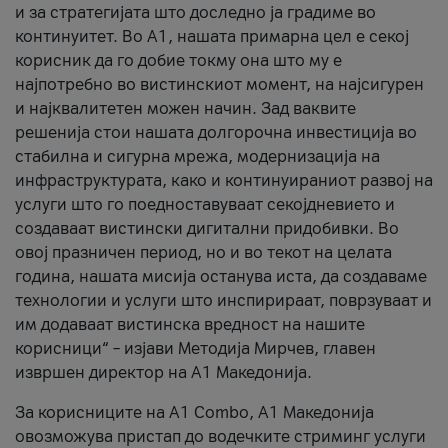
и за стратегијата што доследно ја градиме во
континуитет. Во А1, нашата примарна цел е секој
корисник да го добие токму она што му е
најпотребно во вистинскиот момент, на најсигурен
и најквалитетен можен начин. Зад ваквите
решенија стои нашата долгорочна инвестиција во
стабилна и сигурна мрежа, модернизација на
инфраструктурата, како и континуираниот развој на
услуги што го поедноставуваат секојдневието и
создаваат вистински дигитални придобивки. Во
овој празничен период, но и во текот на целата
година, нашата мисија останува иста, да создаваме
технологии и услуги што инспирираат, поврзуваат и
им додаваат вистинска вредност на нашите
корисници“ – изјави Методија Мирчев, главен
извршен директор на А1 Македонија.
За корисниците на A1 Combo, А1 Македонија
овозможува пристап до водечките стриминг услуги