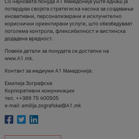
Со најновата понуда А1 Македонија уште еднаш ја
потврдува својата стратегиска насока за создавање
иновативни, персонализирани и исклучително
кориснички ориентирани услуги, што обезбедуваат
поголема контрола, флексибилност и вистинска
додадена вредност.
Повеќе детали за понудата се достапни на
www.А1.mk.
Контакт за медиуми А1 Македонија:
Емилија Зографска
Корпоративни комуникации
тел. ++389 75 400505
e-mail: emilija.zografska@A1.mk