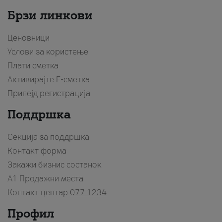
Брзи линкови
Ценовници
Услови за користење
Плати сметка
Активирајте Е-сметка
Припејд регистрација
Поддршка
Секција за поддршка
Контакт форма
Закажи бизнис состанок
A1 Продажни места
Контакт центар
077 1234
Профил