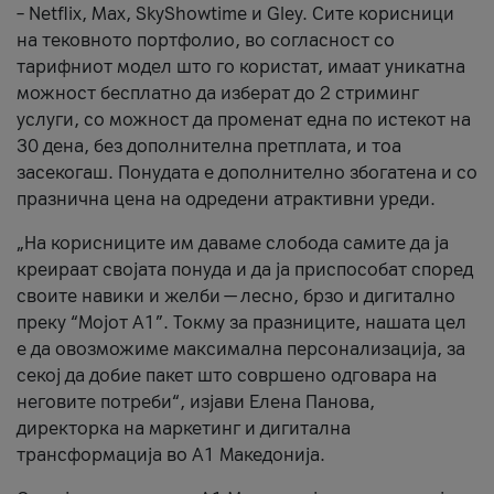
– Netflix, Max, SkyShowtime и Gley. Сите корисници
на тековното портфолио, во согласност со
тарифниот модел што го користат, имаат уникатна
можност бесплатно да изберат до 2 стриминг
услуги, со можност да променат една по истекот на
30 дена, без дополнителна претплата, и тоа
засекогаш. Понудата е дополнително збогатена и со
празнична цена на одредени атрактивни уреди.
„На корисниците им даваме слобода самите да ја
креираат својата понуда и да ја приспособат според
своите навики и желби — лесно, брзо и дигитално
преку “Мојот А1”. Токму за празниците, нашата цел
е да овозможиме максимална персонализација, за
секој да добие пакет што совршено одговара на
неговите потреби“, изјави Елена Панова,
директорка на маркетинг и дигитална
трансформација во А1 Македонија.