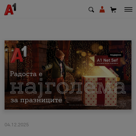
МК
EN
SQ
Приватни
Деловни
Поддршка
Надополни кредит
04.12.2025
Плати сметка