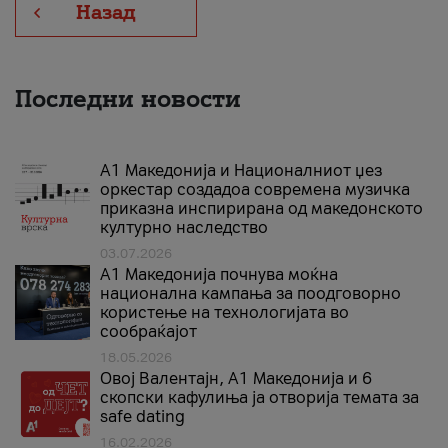
Назад
Последни новости
А1 Македонија и Националниот џез
оркестар создадоа современа музичка
приказна инспирирана од македонското
културно наследство
03.07.2026
A1 Македонија почнува моќна
национална кампања за поодговорно
користење на технологијата во
сообраќајот
18.05.2026
Овој Валентајн, A1 Македонија и 6
скопски кафулиња ја отворија темата за
safe dating
16.02.2026