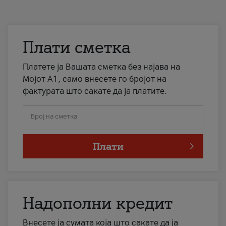
Плати сметка
Платете ја Вашата сметка без најава на
Мојот А1, само внесете го бројот на
фактурата што сакате да ја платите.
Број на сметка
Плати
Надополни кредит
Внесете ја сумата која што сакате да ја