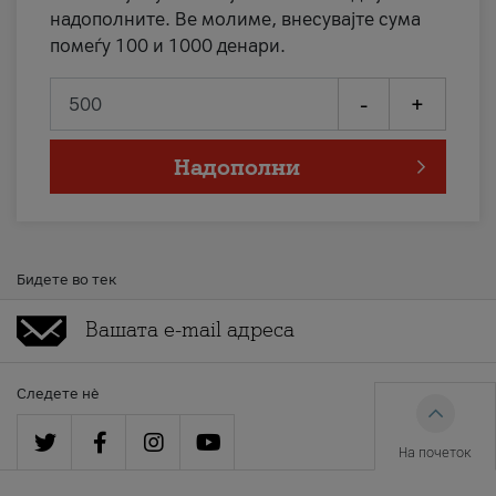
надополните. Ве молиме, внесувајте сума
помеѓу 100 и 1000 денари.
-
+
Надополни
Бидете во тек
Следете нè
На почеток