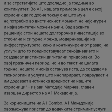
и за стратегијата што доследно ја градиме во
континуитет. Во А1, нашата примарна цел е секој
корисник да го добие токму она што му е
најпотребно во вистинскиот момент, на најсигурен
и најквалитетен можен начин. Зад ваквите
решенија стои нашата долгорочна инвестиција во
стабилна и сигурна мрежа, модернизација на
инфраструктурата, како и континуираниот развој на
услуги што го поедноставуваат секојдневието и
создаваат вистински дигитални придобивки. Во
овој празничен период, но и во текот на целата
година, нашата мисија останува иста, да создаваме
технологии и услуги што инспирираат, поврзуваат и
им додаваат вистинска вредност на нашите
корисници“ – изјави Методија Мирчев, главен
извршен директор на А1 Македонија.
За корисниците на A1 Combo, А1 Македонија
овозможува пристап до водечките стриминг услуги