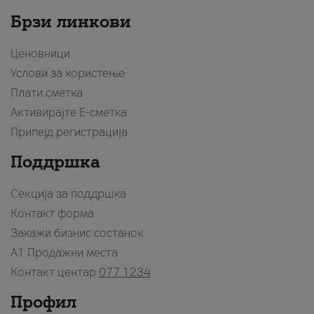
Брзи линкови
Ценовници
Услови за користење
Плати сметка
Активирајте Е-сметка
Припејд регистрација
Поддршка
Секција за поддршка
Контакт форма
Закажи бизнис состанок
A1 Продажни места
Контакт центар
077 1234
Профил