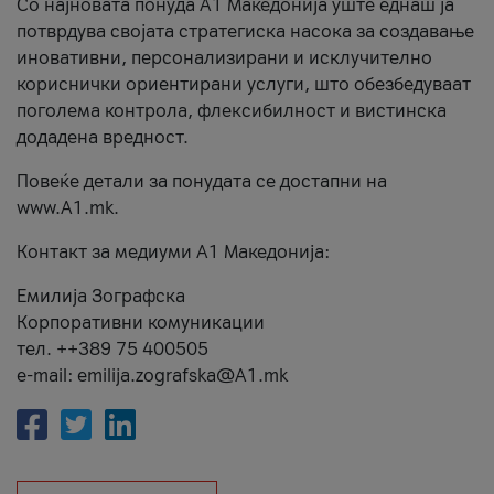
Со најновата понуда А1 Македонија уште еднаш ја
потврдува својата стратегиска насока за создавање
иновативни, персонализирани и исклучително
кориснички ориентирани услуги, што обезбедуваат
поголема контрола, флексибилност и вистинска
додадена вредност.
Повеќе детали за понудата се достапни на
www.А1.mk.
Контакт за медиуми А1 Македонија:
Емилија Зографска
Корпоративни комуникации
тел. ++389 75 400505
e-mail: emilija.zografska@A1.mk