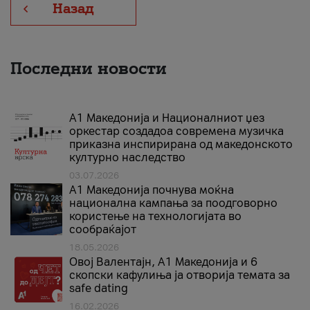
Назад
Последни новости
А1 Македонија и Националниот џез
оркестар создадоа современа музичка
приказна инспирирана од македонското
културно наследство
03.07.2026
A1 Македонија почнува моќна
национална кампања за поодговорно
користење на технологијата во
сообраќајот
18.05.2026
Овој Валентајн, A1 Македонија и 6
скопски кафулиња ја отворија темата за
safe dating
16.02.2026