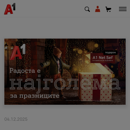
МК
EN
SQ
Приватни
Деловни
Поддршка
Надополни кредит
04.12.2025
Плати сметка