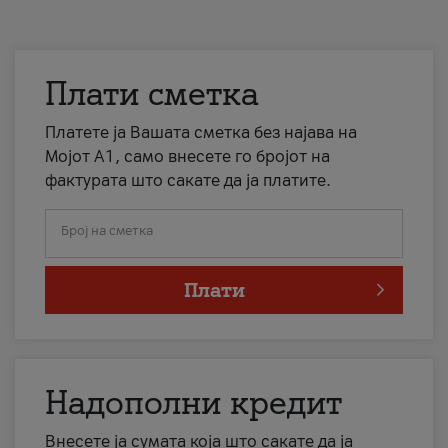
Плати сметка
Платете ја Вашата сметка без најава на
Мојот А1, само внесете го бројот на
фактурата што сакате да ја платите.
Број на сметка
Плати
Надополни кредит
Внесете ја сумата која што сакате да ја