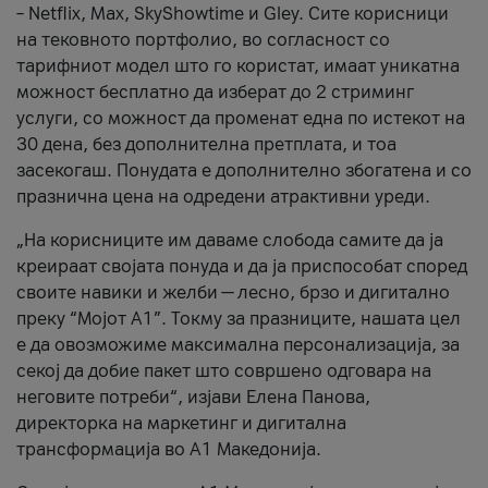
– Netflix, Max, SkyShowtime и Gley. Сите корисници
на тековното портфолио, во согласност со
тарифниот модел што го користат, имаат уникатна
можност бесплатно да изберат до 2 стриминг
услуги, со можност да променат една по истекот на
30 дена, без дополнителна претплата, и тоа
засекогаш. Понудата е дополнително збогатена и со
празнична цена на одредени атрактивни уреди.
„На корисниците им даваме слобода самите да ја
креираат својата понуда и да ја приспособат според
своите навики и желби — лесно, брзо и дигитално
преку “Мојот А1”. Токму за празниците, нашата цел
е да овозможиме максимална персонализација, за
секој да добие пакет што совршено одговара на
неговите потреби“, изјави Елена Панова,
директорка на маркетинг и дигитална
трансформација во А1 Македонија.