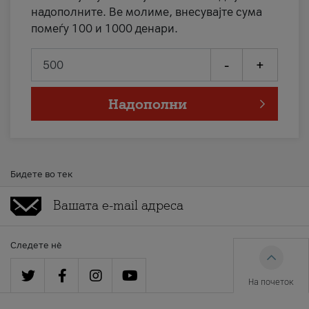
надополните. Ве молиме, внесувајте сума
помеѓу 100 и 1000 денари.
-
+
Надополни
Бидете во тек
Следете нè
На почеток