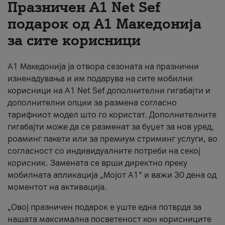
Празничен A1 Net Sеf
За нас
подарок од А1 Македонија
за сите корисници
#ПодобарОнлајн
А1 Македонија ја отвора сезоната на празнични
изненадувања и им подарува на сите мобилни
корисници на A1 Net Sef дополнителни гигабајти и
дополнителни опции за размена согласно
тарифниот модел што го користат. Дополнителните
гигабајти може да се разменат за буџет за нов уред,
роаминг пакети или за премиум стриминг услуги, во
согласност со индивидуалните потреби на секој
корисник. Замената се врши директно преку
мобилната апликација „Мојот А1“ и важи 30 дена од
моментот на активација.
„Овој празничен подарок е уште една потврда за
нашата максимална посветеност кон корисниците