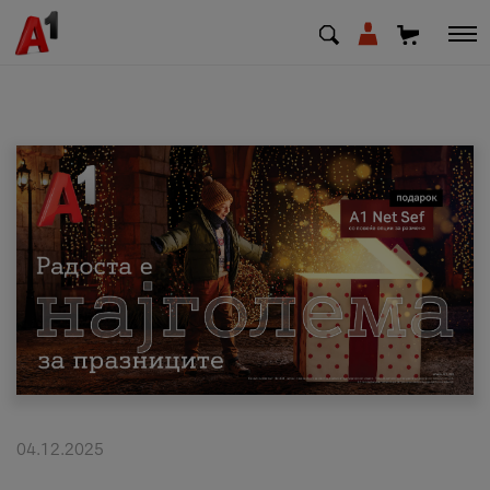
МК
EN
SQ
Приватни
Деловни
Поддршка
Надополни кредит
04.12.2025
Плати сметка