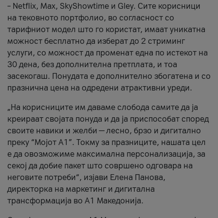
– Netflix, Max, SkyShowtime и Gley. Сите корисници
на тековното портфолио, во согласност со
тарифниот модел што го користат, имаат уникатна
можност бесплатно да изберат до 2 стриминг
услуги, со можност да променат една по истекот на
30 дена, без дополнителна претплата, и тоа
засекогаш. Понудата е дополнително збогатена и со
празнична цена на одредени атрактивни уреди.
„На корисниците им даваме слобода самите да ја
креираат својата понуда и да ја приспособат според
своите навики и желби — лесно, брзо и дигитално
преку “Мојот А1”. Токму за празниците, нашата цел
е да овозможиме максимална персонализација, за
секој да добие пакет што совршено одговара на
неговите потреби“, изјави Елена Панова,
директорка на маркетинг и дигитална
трансформација во А1 Македонија.