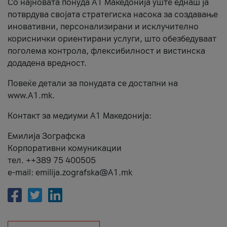
Со најновата понуда А1 Македонија уште еднаш ја
потврдува својата стратегиска насока за создавање
иновативни, персонализирани и исклучително
кориснички ориентирани услуги, што обезбедуваат
поголема контрола, флексибилност и вистинска
додадена вредност.
Повеќе детали за понудата се достапни на
www.А1.mk.
Контакт за медиуми А1 Македонија:
Емилија Зографска
Корпоративни комуникации
тел. ++389 75 400505
e-mail: emilija.zografska@A1.mk