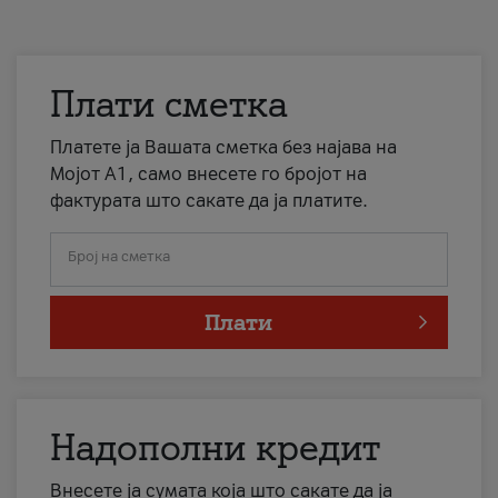
Плати сметка
Платете ја Вашата сметка без најава на
Мојот А1, само внесете го бројот на
фактурата што сакате да ја платите.
Број на сметка
Плати
Надополни кредит
Внесете ја сумата која што сакате да ја