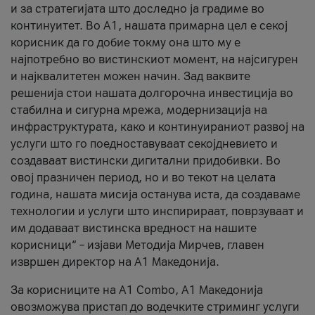
и за стратегијата што доследно ја градиме во
континуитет. Во А1, нашата примарна цел е секој
корисник да го добие токму она што му е
најпотребно во вистинскиот момент, на најсигурен
и најквалитетен можен начин. Зад ваквите
решенија стои нашата долгорочна инвестиција во
стабилна и сигурна мрежа, модернизација на
инфраструктурата, како и континуираниот развој на
услуги што го поедноставуваат секојдневието и
создаваат вистински дигитални придобивки. Во
овој празничен период, но и во текот на целата
година, нашата мисија останува иста, да создаваме
технологии и услуги што инспирираат, поврзуваат и
им додаваат вистинска вредност на нашите
корисници“ – изјави Методија Мирчев, главен
извршен директор на А1 Македонија.
За корисниците на A1 Combo, А1 Македонија
овозможува пристап до водечките стриминг услуги