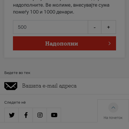
надополните. Ве молиме, внесувајте сума
помеѓу 100 и 1000 денари.
-
+
Надополни
Бидете во тек
Следете нè
На почеток