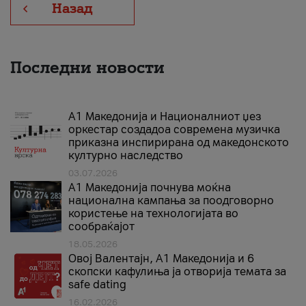
Назад
Последни новости
А1 Македонија и Националниот џез
оркестар создадоа современа музичка
приказна инспирирана од македонското
културно наследство
03.07.2026
A1 Македонија почнува моќна
национална кампања за поодговорно
користење на технологијата во
сообраќајот
18.05.2026
Овој Валентајн, A1 Македонија и 6
скопски кафулиња ја отворија темата за
safe dating
16.02.2026