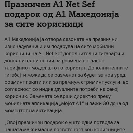
Празничен A1 Net Sеf
За нас
подарок од А1 Македонија
за сите корисници
#ПодобарОнлајн
А1 Македонија ја отвора сезоната на празнични
изненадувања и им подарува на сите мобилни
корисници на A1 Net Sef дополнителни гигабајти и
дополнителни опции за размена согласно
тарифниот модел што го користат. Дополнителните
гигабајти може да се разменат за буџет за нов уред,
роаминг пакети или за премиум стриминг услуги, во
согласност со индивидуалните потреби на секој
корисник. Замената се врши директно преку
мобилната апликација „Мојот А1“ и важи 30 дена од
моментот на активација.
„Овој празничен подарок е уште една потврда за
нашата максимална посветеност кон корисниците