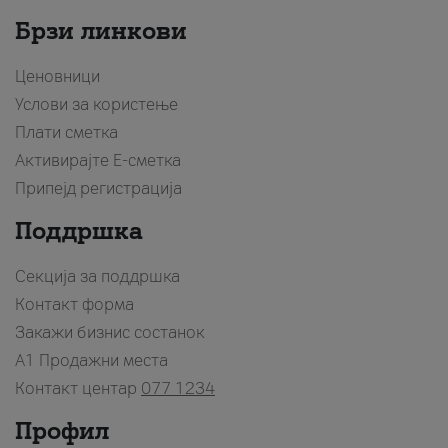
Брзи линкови
Ценовници
Услови за користење
Плати сметка
Активирајте Е-сметка
Припејд регистрација
Поддршка
Секција за поддршка
Контакт форма
Закажи бизнис состанок
A1 Продажни места
Контакт центар
077 1234
Профил