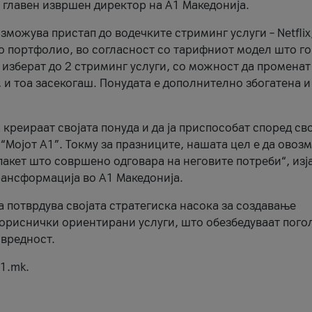
, главен извршен директор на А1 Македонија.
можува пристап до водечките стриминг услуги – Netflix
то портфолио, во согласност со тарифниот модел што го
изберат до 2 стриминг услуги, со можност да променат
, и тоа засекогаш. Понудата е дополнително збогатена и
 креираат својата понуда и да ја приспособат според св
 “Мојот А1”. Токму за празниците, нашата цел е да ово
пакет што совршено одговара на неговите потреби“, изј
рансформација во А1 Македонија.
а потврдува својата стратегиска насока за создавање
ориснички ориентирани услуги, што обезбедуваат пого
 вредност.
1.mk.