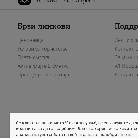
Брзи линкови
Подд
Ценовници
Секција 
Услови за користење
Контакт 
Плати сметка
Закажи б
Активирајте Е-сметка
A1 Прода
Припејд регистрација
Контакт 
Со кликање на копчето "Се согласувам", се согласувате да 
Member of
колачиња за да го подобриме Вашето корисничко искуство
анализа на употребата на веб-страната, подобрување на