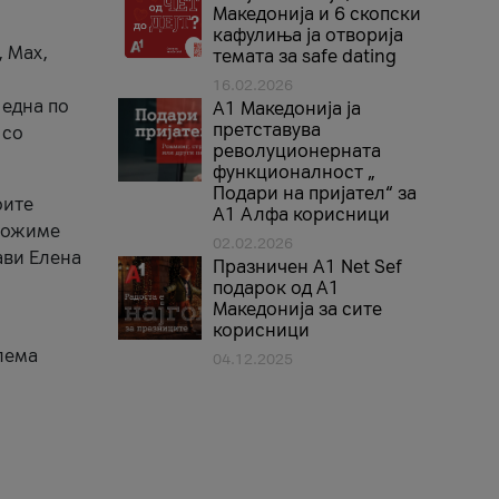
Македонија и 6 скопски
кафулиња ја отворија
, Max,
темата за safe dating
16.02.2026
 една по
А1 Македонија ја
претставува
 со
револуционерната
функционалност „
Подари на пријател“ за
оите
А1 Алфа корисници
зможиме
02.02.2026
ави Елена
Празничен A1 Net Sеf
подарок од А1
Македонија за сите
корисници
лема
04.12.2025