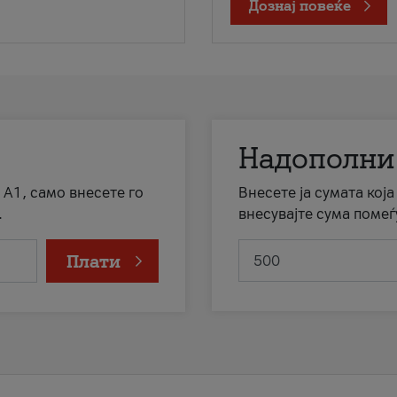
Дознај повеќе
Надополни
 А1, само внесете го
Внесете ја сумата кој
.
внесувајте сума помеѓ
Плати