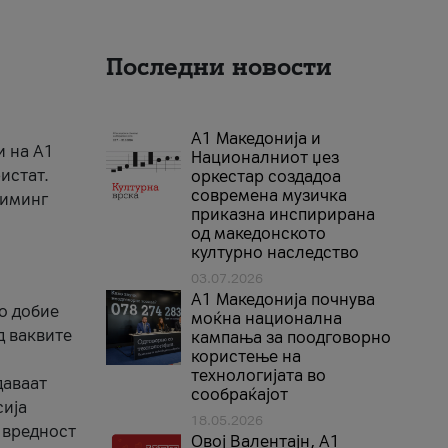
Последни новости
А1 Македонија и
и на A1
Националниот џез
истат.
оркестар создадоа
современа музичка
риминг
приказна инспирирана
од македонското
културно наследство
03.07.2026
A1 Македонија почнува
го добие
моќна национална
д ваквите
кампања за поодговорно
користење на
технологијата во
даваат
сообраќајот
сија
18.05.2026
 вредност
Овој Валентајн, A1