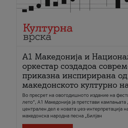
А1 Македонија и Национа
оркестар создадоа совре
приказна инспирирана од
македонското културно н
Во пресрет на овогодишното издание на фест
лето“, А1 Македонија ја претстави кампањата 
централен дел е новата џез-интерпретација н
македонска народна песна „Билјан