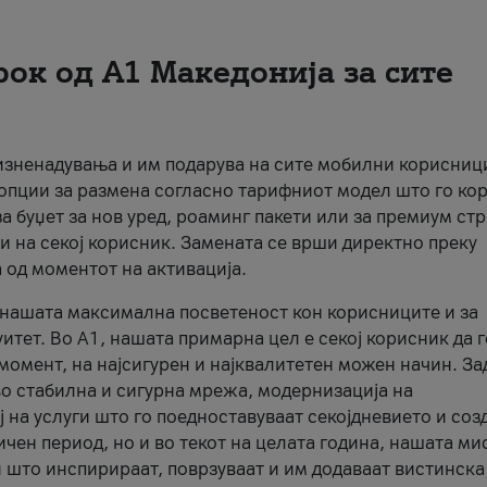
рок од А1 Македонија за сите
 изненадувања и им подарува на сите мобилни корисниц
 опции за размена согласно тарифниот модел што го кор
а буџет за нов уред, роаминг пакети или за премиум ст
и на секој корисник. Замената се врши директно преку
 од моментот на активација.
а нашата максимална посветеност кон корисниците и за
итет. Во А1, нашата примарна цел е секој корисник да 
момент, на најсигурен и најквалитетен можен начин. За
о стабилна и сигурна мрежа, модернизација на
 на услуги што го поедноставуваат секојдневието и соз
чен период, но и во текот на целата година, нашата ми
и што инспирираат, поврзуваат и им додаваат вистинска