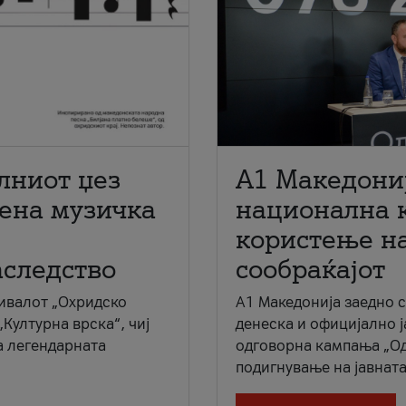
лниот џез
A1 Македони
мена музичка
национална 
користење на
аследство
сообраќајот
ивалот „Охридско
A1 Македонија заедно 
„Културна врска“, чиј
денеска и официјално 
а легендарната
одговорна кампања „Од
подигнување на јавната 