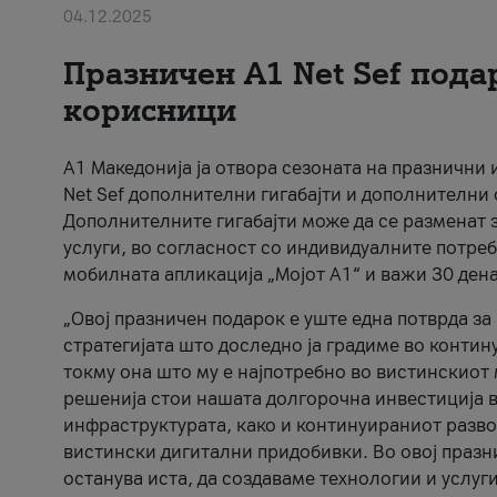
04.12.2025
Празничен A1 Net Sеf пода
корисници
А1 Македонија ја отвора сезоната на празнични
Net Sef дополнителни гигабајти и дополнителни
Дополнителните гигабајти може да се разменат з
услуги, во согласност со индивидуалните потреб
мобилната апликација „Мојот А1“ и важи 30 дена
„Овој празничен подарок е уште една потврда з
стратегијата што доследно ја градиме во контину
токму она што му е најпотребно во вистинскиот 
решенија стои нашата долгорочна инвестиција в
инфраструктурата, како и континуираниот развој
вистински дигитални придобивки. Во овој празни
останува иста, да создаваме технологии и услуг