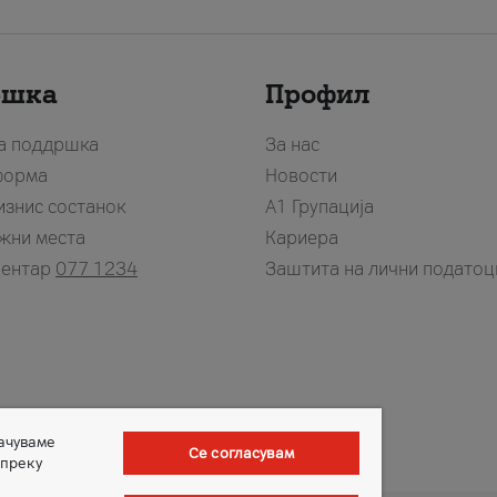
ршка
Профил
за поддршка
За нас
форма
Новости
изнис состанок
А1 Групација
жни места
Кариера
центар
077 1234
Заштита на лични податоц
зачуваме
Се согласувам
 преку