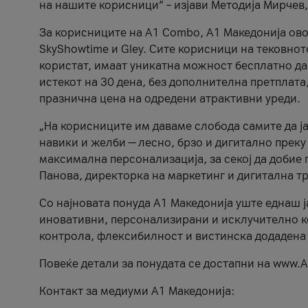
на нашите корисници“ – изјави Методија Мирчев
За корисниците на A1 Combo, А1 Македонија овоз
SkyShowtime и Gley. Сите корисници на тековно
користат, имаат уникатна можност бесплатно да 
истекот на 30 дена, без дополнителна претплата
празнична цена на одредени атрактивни уреди.
„На корисниците им даваме слобода самите да ја
навики и желби — лесно, брзо и дигитално преку
максимална персонализација, за секој да добие 
Панова, директорка на маркетинг и дигитална т
Со најновата понуда А1 Македонија уште еднаш ј
иновативни, персонализирани и исклучително к
контрола, флексибилност и вистинска додадена
Повеќе детали за понудата се достапни на www.А
Контакт за медиуми А1 Македонија: