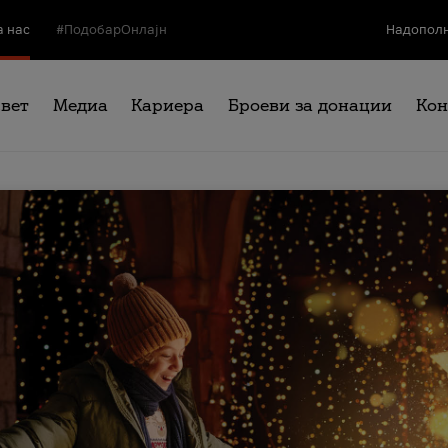
а нас
#ПодобарОнлајн
Надополн
свет
Медиа
Кариера
Броеви за донации
Кон