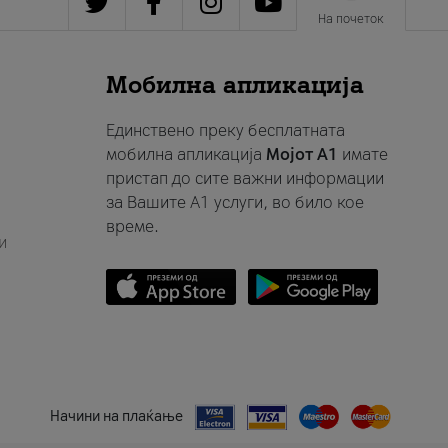
На почеток
Мобилна апликација
Единствено преку бесплатната
мобилна апликација
Мојот A1
имате
пристап до сите важни информации
за Вашите A1 услуги, во било кое
време.
и
Начини на плаќање