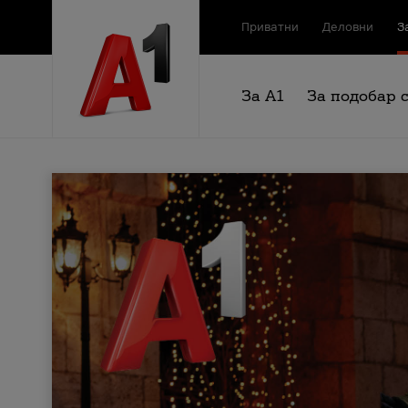
Приватни
Деловни
З
За А1
За подобар 