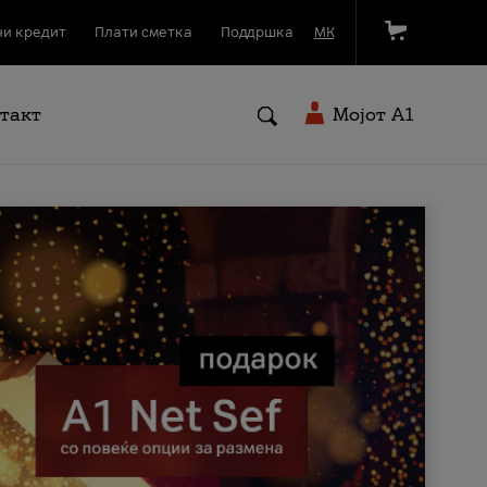
и кредит
Плати сметка
Поддршка
МК
такт
Мојот A1