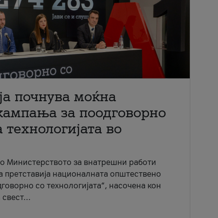
ја почнува моќна
кампања за поодговорно
 технологијата во
со Министерството за внатрешни работи
ја претставија националната општествено
говорно со технологијата“, насочена кон
свест...