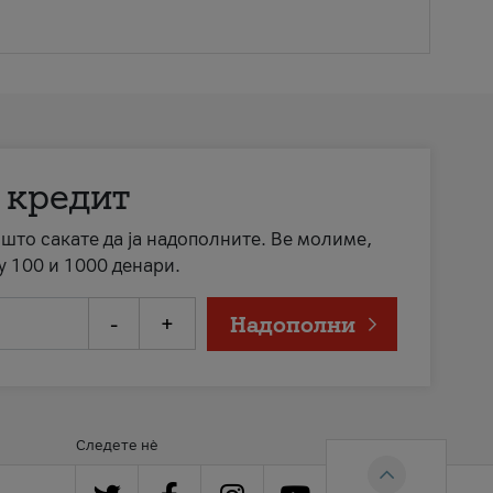
 кредит
а што сакате да ја надополните. Ве молиме,
у 100 и 1000 денари.
-
+
Надополни
Следете нè