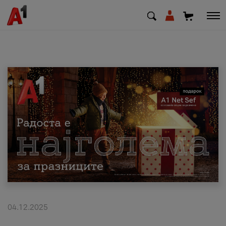
МК
EN
SQ
Приватни
Деловни
Поддршка
Надополни кредит
04.12.2025
Плати сметка