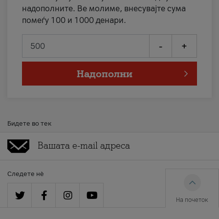
надополните. Ве молиме, внесувајте сума
помеѓу 100 и 1000 денари.
-
+
Надополни
Бидете во тек
Следете нè
На почеток