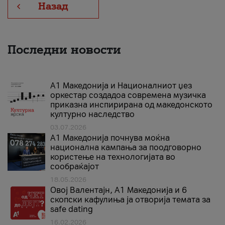
Назад
Последни новости
А1 Македонија и Националниот џез
оркестар создадоа современа музичка
приказна инспирирана од македонското
културно наследство
03.07.2026
A1 Македонија почнува моќна
национална кампања за поодговорно
користење на технологијата во
сообраќајот
18.05.2026
Овој Валентајн, A1 Македонија и 6
скопски кафулиња ја отворија темата за
safe dating
16.02.2026