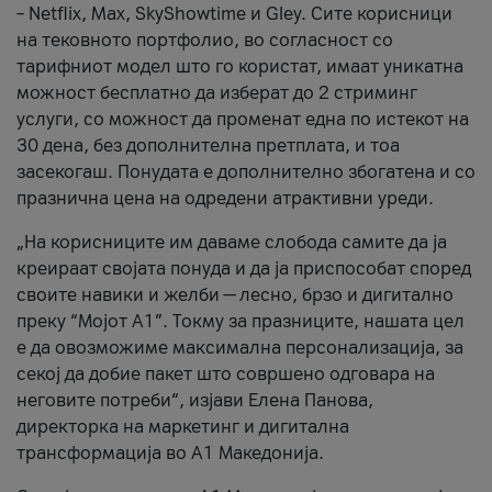
– Netflix, Max, SkyShowtime и Gley. Сите корисници
на тековното портфолио, во согласност со
тарифниот модел што го користат, имаат уникатна
можност бесплатно да изберат до 2 стриминг
услуги, со можност да променат една по истекот на
30 дена, без дополнителна претплата, и тоа
засекогаш. Понудата е дополнително збогатена и со
празнична цена на одредени атрактивни уреди.
„На корисниците им даваме слобода самите да ја
креираат својата понуда и да ја приспособат според
своите навики и желби — лесно, брзо и дигитално
преку “Мојот А1”. Токму за празниците, нашата цел
е да овозможиме максимална персонализација, за
секој да добие пакет што совршено одговара на
неговите потреби“, изјави Елена Панова,
директорка на маркетинг и дигитална
трансформација во А1 Македонија.