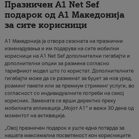
Празничен A1 Net Sеf
За нас
подарок од А1 Македонија
за сите корисници
#ПодобарОнлајн
А1 Македонија ја отвора сезоната на празнични
изненадувања и им подарува на сите мобилни
корисници на A1 Net Sef дополнителни гигабајти и
дополнителни опции за размена согласно
тарифниот модел што го користат. Дополнителните
гигабајти може да се разменат за буџет за нов уред,
роаминг пакети или за премиум стриминг услуги, во
согласност со индивидуалните потреби на секој
корисник. Замената се врши директно преку
мобилната апликација „Мојот А1“ и важи 30 дена од
моментот на активација.
„Овој празничен подарок е уште една потврда за
нашата максимална посветеност кон корисниците