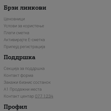
Брзи линкови
Ценовници
Услови за користење
Плати сметка
Активирајте Е-сметка
Припејд регистрација
Поддршка
Секција за поддршка
Контакт форма
Закажи бизнис состанок
A1 Продажни места
Контакт центар
077 1234
Профил