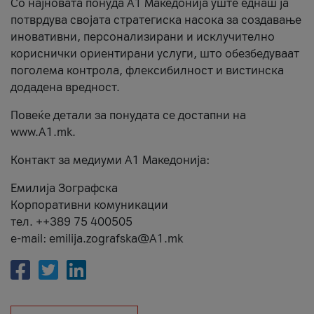
Со најновата понуда А1 Македонија уште еднаш ја
потврдува својата стратегиска насока за создавање
иновативни, персонализирани и исклучително
кориснички ориентирани услуги, што обезбедуваат
поголема контрола, флексибилност и вистинска
додадена вредност.
Повеќе детали за понудата се достапни на
www.А1.mk.
Контакт за медиуми А1 Македонија:
Емилија Зографска
Корпоративни комуникации
тел. ++389 75 400505
e-mail: emilija.zografska@A1.mk