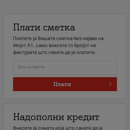
Плати сметка
Платете ја Вашата сметка без најава на
Мојот А1, само внесете го бројот на
фактурата што сакате да ја платите.
Број на сметка
Плати
Надополни кредит
Внесете ја сумата која што сакате да ја