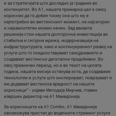
и за стратегијата што доследно ја градиме во
континуитет. Во А1, нашата примарна цел е секој
корисник да го добие токму она што му е
најпотребно во вистинскиот момент, на најсигурен
и најквалитетен можен начин. Зад ваквите
решенија стои нашата долгорочна инвестиција во
стабилна и сигурна мрежа, модернизација на
инфраструктурата, како и континуираниот развој на
услуги што го поедноставуваат секојдневието и
создаваат вистински дигитални придобивки. Во
овој празничен период, но и во текот на целата
година, нашата мисија останува иста, да создаваме
технологии и услуги што инспирираат, поврзуваат и
им додаваат вистинска вредност на нашите
корисници“ – изјави Методија Мирчев, главен
извршен директор на А1 Македонија.
За корисниците на A1 Combo, А1 Македонија
овозможува пристап до водечките стриминг услуги