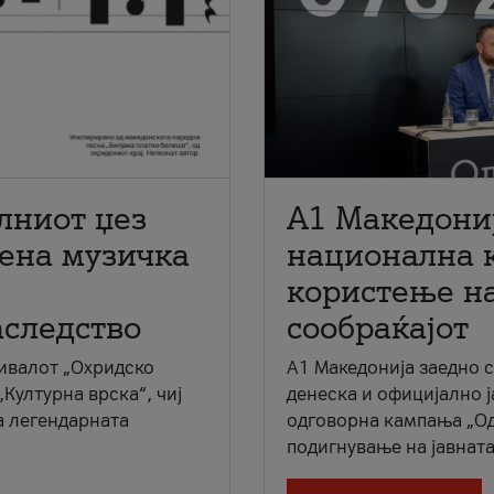
лниот џез
A1 Македони
мена музичка
национална 
користење на
аследство
сообраќајот
ивалот „Охридско
A1 Македонија заедно 
„Културна врска“, чиј
денеска и официјално 
а легендарната
одговорна кампања „Од
подигнување на јавната 