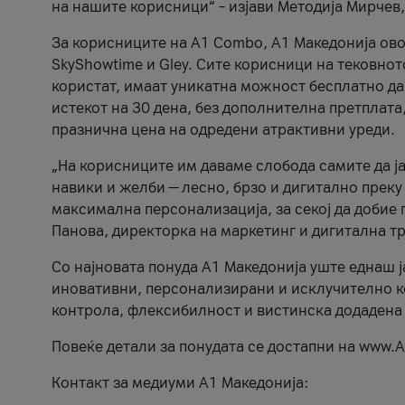
на нашите корисници“ – изјави Методија Мирчев
За корисниците на A1 Combo, А1 Македонија овоз
SkyShowtime и Gley. Сите корисници на тековно
користат, имаат уникатна можност бесплатно да 
истекот на 30 дена, без дополнителна претплата
празнична цена на одредени атрактивни уреди.
„На корисниците им даваме слобода самите да ја
навики и желби — лесно, брзо и дигитално преку
максимална персонализација, за секој да добие 
Панова, директорка на маркетинг и дигитална т
Со најновата понуда А1 Македонија уште еднаш ј
иновативни, персонализирани и исклучително к
контрола, флексибилност и вистинска додадена
Повеќе детали за понудата се достапни на www.А
Контакт за медиуми А1 Македонија: