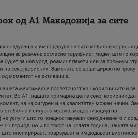
рок од А1 Македонија за сите
 изненадувања и им подарува на сите мобилни корисниц
 опции за размена согласно тарифниот модел што го кор
а буџет за нов уред, роаминг пакети или за премиум ст
и на секој корисник. Замената се врши директно преку
 од моментот на активација.
а нашата максимална посветеност кон корисниците и за
итет. Во А1, нашата примарна цел е секој корисник да 
момент, на најсигурен и најквалитетен можен начин. За
о стабилна и сигурна мрежа, модернизација на
 на услуги што го поедноставуваат секојдневието и соз
чен период, но и во текот на целата година, нашата ми
и што инспирираат, поврзуваат и им додаваат вистинска