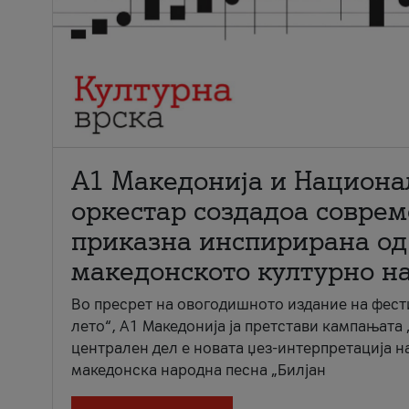
А1 Македонија и Национа
оркестар создадоа совре
приказна инспирирана од
македонското културно н
Во пресрет на овогодишното издание на фест
лето“, А1 Македонија ја претстави кампањата 
централен дел е новата џез-интерпретација н
македонска народна песна „Билјан