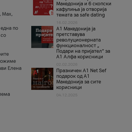
Македонија и 6 скопски
кафулиња ја отворија
, Max,
темата за safe dating
16.02.2026
 една по
А1 Македонија ја
претставува
 со
револуционерната
функционалност „
Подари на пријател“ за
оите
А1 Алфа корисници
зможиме
02.02.2026
ави Елена
Празничен A1 Net Sеf
подарок од А1
Македонија за сите
корисници
лема
04.12.2025