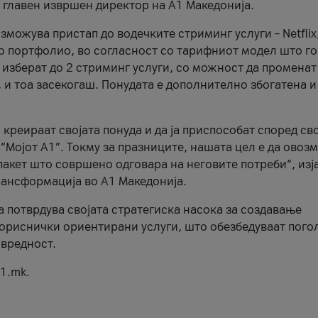
, главен извршен директор на А1 Македонија.
можува пристап до водечките стриминг услуги – Netflix
то портфолио, во согласност со тарифниот модел што го
изберат до 2 стриминг услуги, со можност да променат
, и тоа засекогаш. Понудата е дополнително збогатена и
 креираат својата понуда и да ја приспособат според св
 “Мојот А1”. Токму за празниците, нашата цел е да ово
пакет што совршено одговара на неговите потреби“, изј
рансформација во А1 Македонија.
а потврдува својата стратегиска насока за создавање
ориснички ориентирани услуги, што обезбедуваат пого
 вредност.
1.mk.