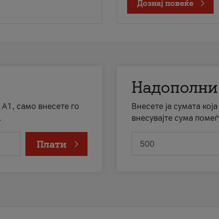
Дознај повеќе
Надополни
 А1, само внесете го
Внесете ја сумата кој
.
внесувајте сума помеѓ
Плати