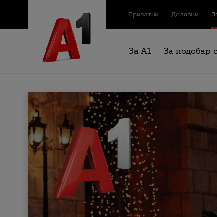
Приватни
Деловни
З
За А1
За подобар 