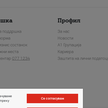
ршка
Профил
за поддршка
За нас
форма
Новости
изнис состанок
А1 Групација
жни места
Кариера
центар
077 1234
Заштита на лични податоц
зачуваме
Се согласувам
 преку