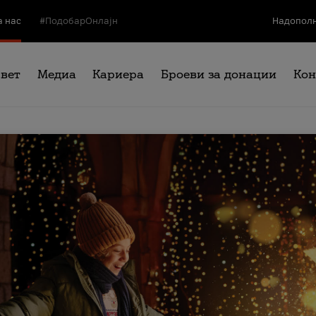
а нас
#ПодобарОнлајн
Надополн
свет
Медиа
Кариера
Броеви за донации
Кон