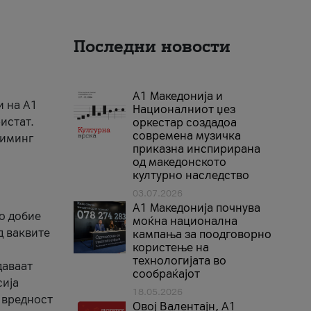
Последни новости
А1 Македонија и
и на A1
Националниот џез
истат.
оркестар создадоа
современа музичка
риминг
приказна инспирирана
од македонското
културно наследство
03.07.2026
A1 Македонија почнува
го добие
моќна национална
д ваквите
кампања за поодговорно
користење на
технологијата во
даваат
сообраќајот
сија
18.05.2026
 вредност
Овој Валентајн, A1