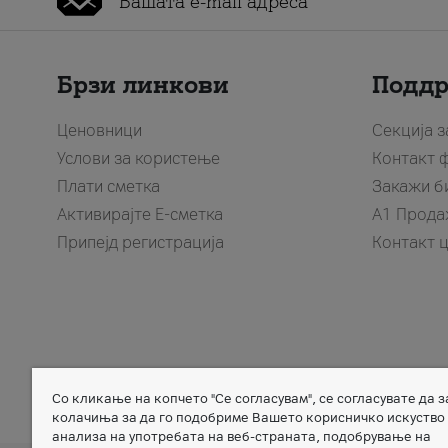
Брзи линкови
Подд
Ценовници
Секција 
Услови за користење
Контакт 
Плати сметка
Закажи б
Активирајте Е-сметка
A1 Прода
Припејд регистрација
Контакт 
Со кликање на копчето "Се согласувам", се согласувате да 
Member of
колачиња за да го подобриме Вашето корисничко искуство
анализа на употребата на веб-страната, подобрување на