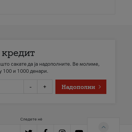
 кредит
а што сакате да ја надополните. Ве молиме,
у 100 и 1000 денари.
-
+
Надополни
Следете нè