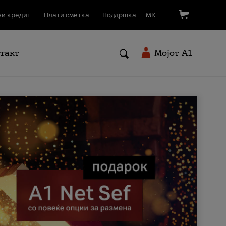
и кредит
Плати сметка
Поддршка
МК
такт
Мојот A1