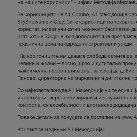
на нашите корисници“ – изјави Методија Мирчев
За корисниците на A1 Combo, А1 Македонија овоз
SkyShowtime и Gley. Сите корисници на тековно
користат, имаат уникатна можност бесплатно да 
истекот на 30 дена, без дополнителна претплата
празнична цена на одредени атрактивни уреди.
„На корисниците им даваме слобода самите да ја
навики и желби — лесно, брзо и дигитално преку
максимална персонализација, за секој да добие 
Панова, директорка на маркетинг и дигитална т
Со најновата понуда А1 Македонија уште еднаш ј
иновативни, персонализирани и исклучително к
контрола, флексибилност и вистинска додадена
Повеќе детали за понудата се достапни на www.А
Контакт за медиуми А1 Македонија: