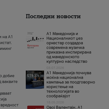
Последни новости
А1 Македонија и
и на A1
Националниот џез
истат.
оркестар создадоа
современа музичка
риминг
приказна инспирирана
од македонското
културно наследство
03.07.2026
A1 Македонија почнува
го добие
моќна национална
д ваквите
кампања за поодговорно
користење на
технологијата во
даваат
сообраќајот
сија
18.05.2026
 вредност
Овој Валентајн, A1