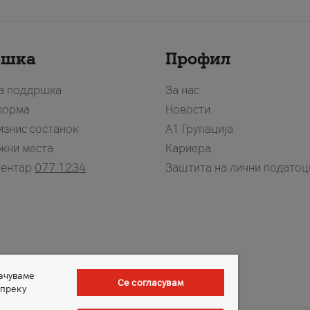
ршка
Профил
за поддршка
За нас
форма
Новости
изнис состанок
А1 Групација
жни места
Кариера
центар
077 1234
Заштита на лични податоц
зачуваме
Се согласувам
 преку