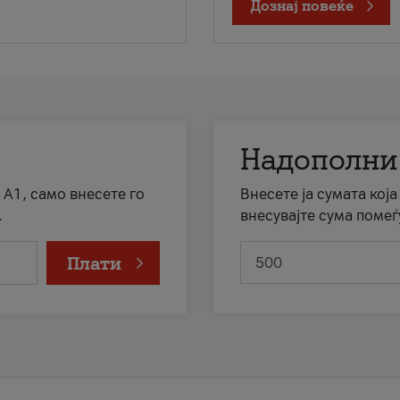
Дознај повеќе
Надополни
 А1, само внесете го
Внесете ја сумата кој
.
внесувајте сума помеѓ
Плати