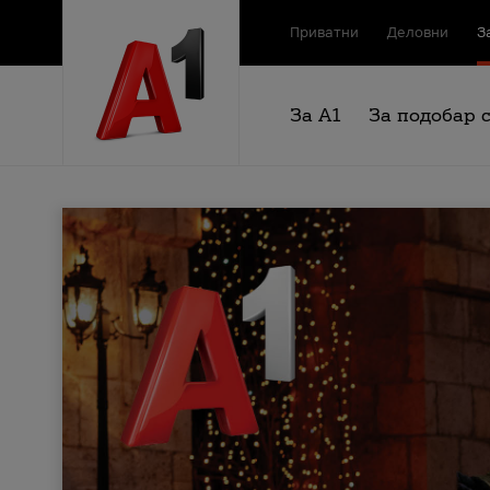
Приватни
Деловни
З
За А1
За подобар 