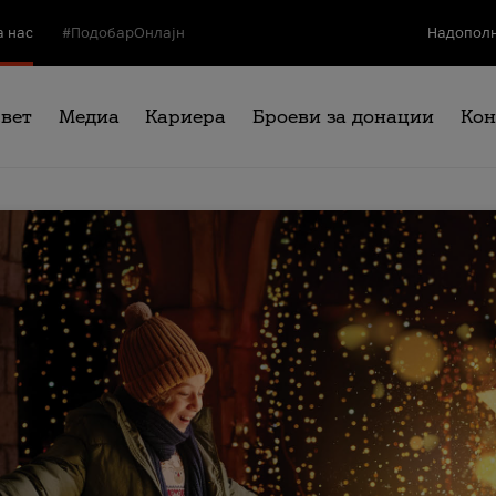
а нас
#ПодобарОнлајн
Надополн
свет
Медиа
Кариера
Броеви за донации
Кон