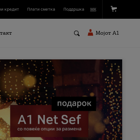
и кредит
Плати сметка
Поддршка
МК
такт
Мојот A1