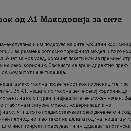
рок од А1 Македонија за сите
 изненадувања и им подарува на сите мобилни корисниц
 опции за размена согласно тарифниот модел што го кор
а буџет за нов уред, роаминг пакети или за премиум ст
и на секој корисник. Замената се врши директно преку
 од моментот на активација.
а нашата максимална посветеност кон корисниците и за
итет. Во А1, нашата примарна цел е секој корисник да 
момент, на најсигурен и најквалитетен можен начин. За
о стабилна и сигурна мрежа, модернизација на
 на услуги што го поедноставуваат секојдневието и соз
чен период, но и во текот на целата година, нашата ми
и што инспирираат, поврзуваат и им додаваат вистинска