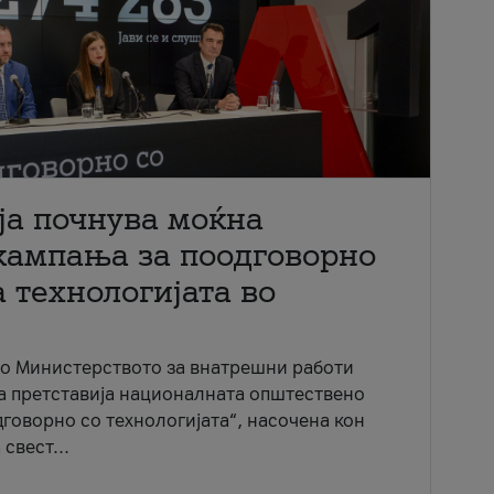
ја почнува моќна
кампања за поодговорно
 технологијата во
со Министерството за внатрешни работи
ја претставија националната општествено
говорно со технологијата“, насочена кон
свест...