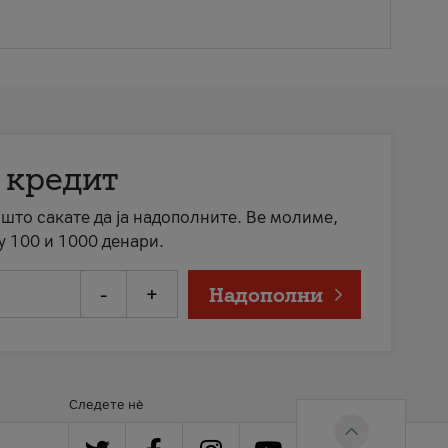
 кредит
а што сакате да ја надополните. Ве молиме,
у 100 и 1000 денари.
-
+
Надополни
Следете нè