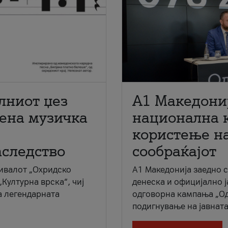
лниот џез
A1 Македони
мена музичка
национална 
користење на
аследство
сообраќајот
ивалот „Охридско
A1 Македонија заедно 
„Културна врска“, чиј
денеска и официјално 
а легендарната
одговорна кампања „Од
подигнување на јавната 