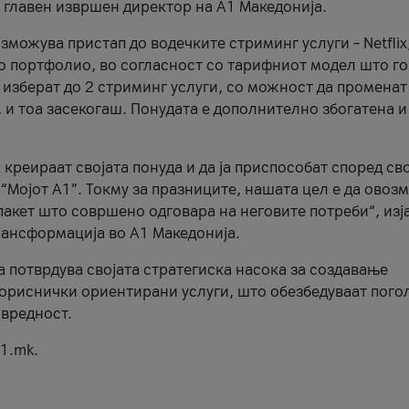
, главен извршен директор на А1 Македонија.
можува пристап до водечките стриминг услуги – Netflix
то портфолио, во согласност со тарифниот модел што го
изберат до 2 стриминг услуги, со можност да променат
, и тоа засекогаш. Понудата е дополнително збогатена и
 креираат својата понуда и да ја приспособат според св
 “Мојот А1”. Токму за празниците, нашата цел е да ово
пакет што совршено одговара на неговите потреби“, изј
рансформација во А1 Македонија.
а потврдува својата стратегиска насока за создавање
ориснички ориентирани услуги, што обезбедуваат пого
 вредност.
1.mk.