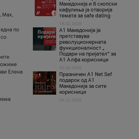
Македонија и 6 скопски
кафулиња ја отворија
, Max,
темата за safe dating
16.02.2026
 една по
А1 Македонија ја
претставува
 со
револуционерната
функционалност „
Подари на пријател“ за
оите
А1 Алфа корисници
зможиме
02.02.2026
ави Елена
Празничен A1 Net Sеf
подарок од А1
Македонија за сите
корисници
лема
04.12.2025