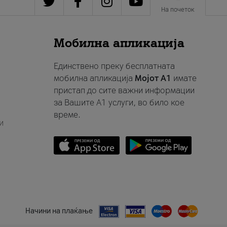
На почеток
Мобилна апликација
Единствено преку бесплатната
мобилна апликација
Мојот A1
имате
пристап до сите важни информации
за Вашите A1 услуги, во било кое
време.
и
Начини на плаќање