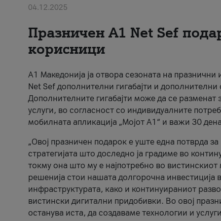
04.12.2025
Празничен A1 Net Sеf пода
корисници
А1 Македонија ја отвора сезоната на празнични
Net Sef дополнителни гигабајти и дополнителни
Дополнителните гигабајти може да се разменат з
услуги, во согласност со индивидуалните потреб
мобилната апликација „Мојот А1“ и важи 30 дена
„Овој празничен подарок е уште една потврда з
стратегијата што доследно ја градиме во контину
токму она што му е најпотребно во вистинскиот 
решенија стои нашата долгорочна инвестиција в
инфраструктурата, како и континуираниот развој
вистински дигитални придобивки. Во овој празни
останува иста, да создаваме технологии и услуг