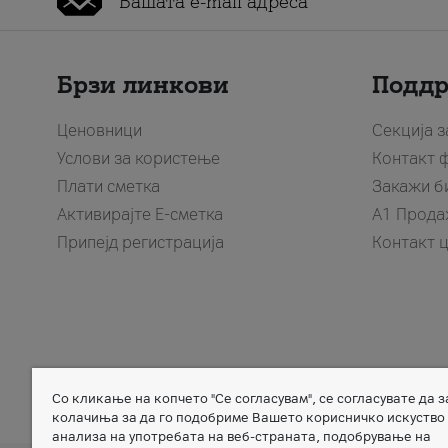
Брзи линкови
Подд
Ценовници
Секција 
Услови за користење
Контакт 
Плати сметка
Закажи б
Активирајте Е-сметка
A1 Прода
Припејд регистрација
Контакт 
Со кликање на копчето "Се согласувам", се согласувате да 
Member of
колачиња за да го подобриме Вашето корисничко искуство
анализа на употребата на веб-страната, подобрување на