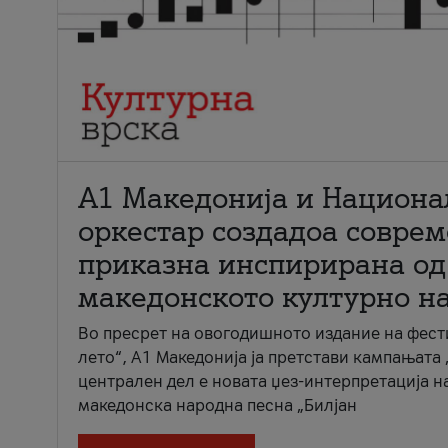
А1 Македонија и Национа
оркестар создадоа совре
приказна инспирирана од
македонското културно н
Во пресрет на овогодишното издание на фест
лето“, А1 Македонија ја претстави кампањата 
централен дел е новата џез-интерпретација н
македонска народна песна „Билјан