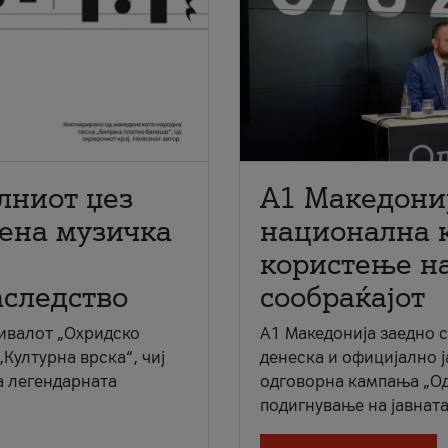
лниот џез
A1 Македони
мена музичка
национална 
користење на
аследство
сообраќајот
ивалот „Охридско
A1 Македонија заедно 
„Културна врска“, чиј
денеска и официјално 
а легендарната
одговорна кампања „Од
подигнување на јавната 