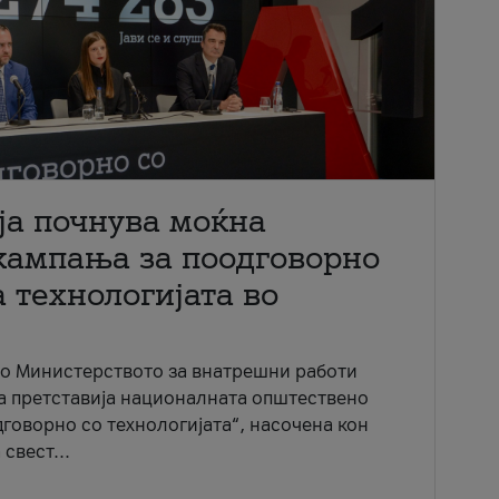
ја почнува моќна
кампања за поодговорно
 технологијата во
со Министерството за внатрешни работи
ја претставија националната општествено
говорно со технологијата“, насочена кон
свест...