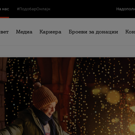
а нас
#ПодобарОнлајн
Надополн
свет
Медиа
Кариера
Броеви за донации
Кон