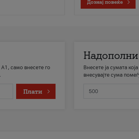
Дознај повеќе
Надополни
 А1, само внесете го
Внесете ја сумата кој
.
внесувајте сума помеѓ
Плати