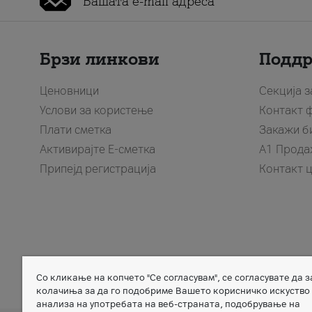
Брзи линкови
Подд
Ценовници
Секција 
Услови за користење
Контакт 
Плати сметка
Закажи б
Активирајте Е-сметка
A1 Прода
Припејд регистрација
Контакт 
Со кликање на копчето "Се согласувам", се согласувате да 
Member of
колачиња за да го подобриме Вашето корисничко искуство
анализа на употребата на веб-страната, подобрување на