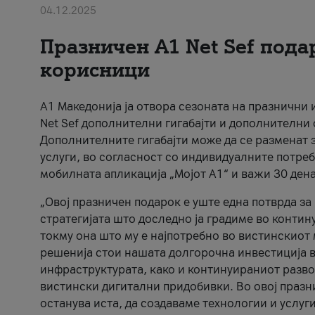
04.12.2025
Празничен A1 Net Sеf пода
корисници
А1 Македонија ја отвора сезоната на празнични
Net Sef дополнителни гигабајти и дополнителни
Дополнителните гигабајти може да се разменат з
услуги, во согласност со индивидуалните потреб
мобилната апликација „Мојот А1“ и важи 30 дена
„Овој празничен подарок е уште една потврда з
стратегијата што доследно ја градиме во контину
токму она што му е најпотребно во вистинскиот 
решенија стои нашата долгорочна инвестиција в
инфраструктурата, како и континуираниот развој
вистински дигитални придобивки. Во овој празни
останува иста, да создаваме технологии и услуг