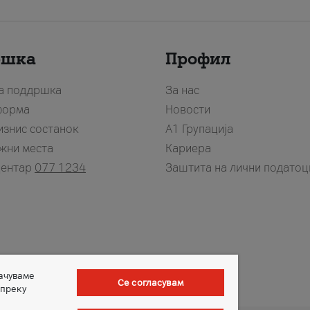
ршка
Профил
за поддршка
За нас
форма
Новости
изнис состанок
А1 Групација
жни места
Кариера
центар
077 1234
Заштита на лични податоц
зачуваме
Се согласувам
 преку