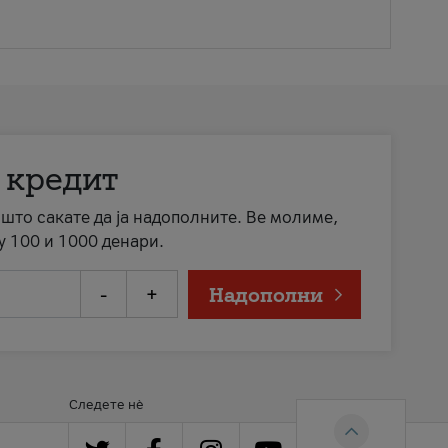
 кредит
а што сакате да ја надополните. Ве молиме,
у 100 и 1000 денари.
-
+
Надополни
Следете нè