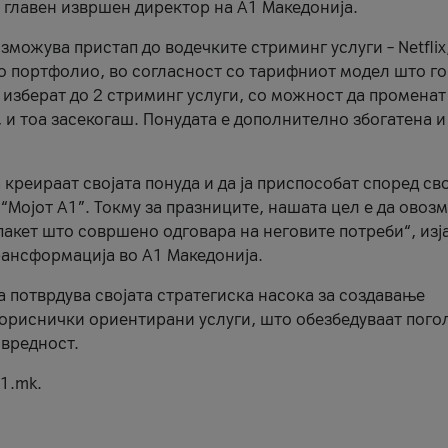
, главен извршен директор на А1 Македонија.
можува пристап до водечките стриминг услуги – Netflix
то портфолио, во согласност со тарифниот модел што го
изберат до 2 стриминг услуги, со можност да променат
, и тоа засекогаш. Понудата е дополнително збогатена и
 креираат својата понуда и да ја приспособат според св
 “Мојот А1”. Токму за празниците, нашата цел е да ово
пакет што совршено одговара на неговите потреби“, изј
рансформација во А1 Македонија.
а потврдува својата стратегиска насока за создавање
ориснички ориентирани услуги, што обезбедуваат пого
 вредност.
1.mk.