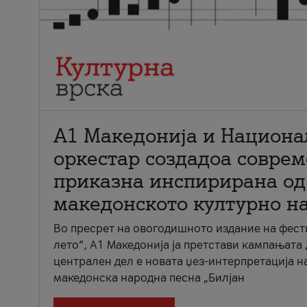
А1 Македонија и Национа
оркестар создадоа совре
приказна инспирирана од
македонското културно н
Во пресрет на овогодишното издание на фест
лето“, А1 Македонија ја претстави кампањата 
централен дел е новата џез-интерпретација н
македонска народна песна „Билјан