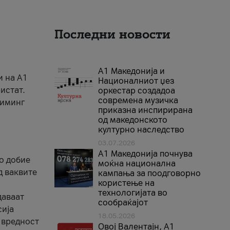
Последни новости
А1 Македонија и
и на A1
Националниот џез
истат.
оркестар создадоа
современа музичка
риминг
приказна инспирирана
од македонското
културно наследство
03.07.2026
A1 Македонија почнува
го добие
моќна национална
д ваквите
кампања за поодговорно
користење на
технологијата во
даваат
сообраќајот
сија
18.05.2026
 вредност
Овој Валентајн, A1