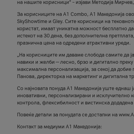
на нашите корисници“ – изјави Методија Мирчев
За корисниците на A1 Combo, А1 Македонија овоз
SkyShowtime и Gley. Сите корисници на тековно
користат, имаат уникатна можност бесплатно да 
истекот на 30 дена, без дополнителна претплата
празнична цена на одредени атрактивни уреди.
„На корисниците им даваме слобода самите да ја
навики и желби — лесно, брзо и дигитално преку
максимална персонализација, за секој да добие 
Панова, директорка на маркетинг и дигитална т
Со најновата понуда А1 Македонија уште еднаш ј
иновативни, персонализирани и исклучително к
контрола, флексибилност и вистинска додадена
Повеќе детали за понудата се достапни на www.А
Контакт за медиуми А1 Македонија: