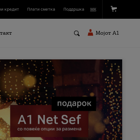
и кредит
Плати сметка
Поддршка
МК
такт
Мојот A1