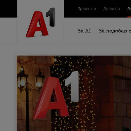
Приватни
Деловни
З
За А1
За подобар 