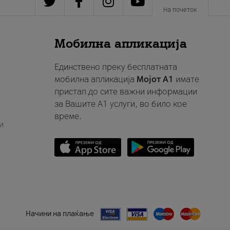
На почеток
Мобилна апликација
Единствено преку бесплатната
мобилна апликација
Мојот A1
имате
пристап до сите важни информации
за Вашите A1 услуги, во било кое
време.
и
Начини на плаќање