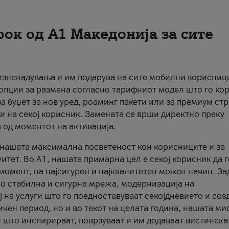
рок од А1 Македонија за сите
 изненадувања и им подарува на сите мобилни корисниц
 опции за размена согласно тарифниот модел што го кор
а буџет за нов уред, роаминг пакети или за премиум ст
и на секој корисник. Замената се врши директно преку
 од моментот на активација.
а нашата максимална посветеност кон корисниците и за
итет. Во А1, нашата примарна цел е секој корисник да 
момент, на најсигурен и најквалитетен можен начин. За
о стабилна и сигурна мрежа, модернизација на
 на услуги што го поедноставуваат секојдневието и соз
чен период, но и во текот на целата година, нашата ми
и што инспирираат, поврзуваат и им додаваат вистинска