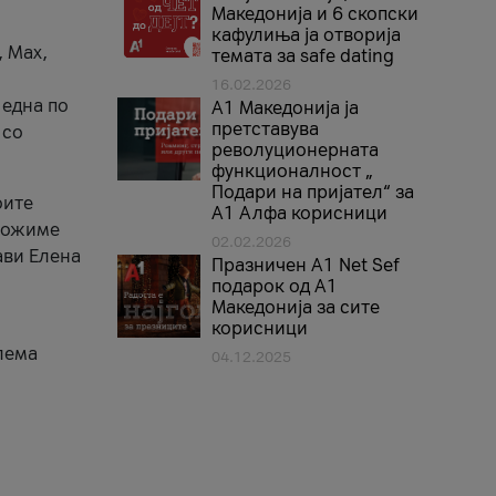
Македонија и 6 скопски
кафулиња ја отворија
, Max,
темата за safe dating
16.02.2026
 една по
А1 Македонија ја
претставува
 со
револуционерната
функционалност „
Подари на пријател“ за
оите
А1 Алфа корисници
зможиме
02.02.2026
ави Елена
Празничен A1 Net Sеf
подарок од А1
Македонија за сите
корисници
лема
04.12.2025