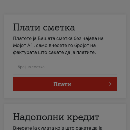
Плати сметка
Платете ја Вашата сметка без најава на
Мојот А1, само внесете го бројот на
фактурата што сакате да ја платите.
Број на сметка
Плати
Надополни кредит
Внесете ја сумата која што сакате да ја