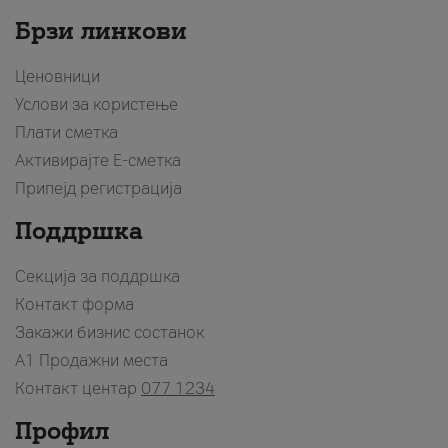
Брзи линкови
Ценовници
Услови за користење
Плати сметка
Активирајте Е-сметка
Припејд регистрација
Поддршка
Секција за поддршка
Контакт форма
Закажи бизнис состанок
A1 Продажни места
Контакт центар
077 1234
Профил