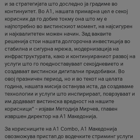
и за стратегијата што доследно ја градиме во
континуитет. Во А1, нашата примарна цел е секој
корисник да го добие токму она што му е
најпотребно во вистинскиот момент, на најсигурен
и најквалитетен можен начин. Зад ваквите
решенија стои нашата долгорочна инвестиција во
стабилна и сигурна мрежа, модернизација на
инфраструктурата, како и континуираниот развој на
услуги што го поедноставуваат секојдневието и
создаваат вистински дигитални придобивки. Во
овој празничен период, но и во текот на целата
година, нашата мисија останува иста, да создаваме
технологии и услуги што инспирираат, поврзуваат и
им додаваат вистинска вредност на нашите
корисници“ – изјави Методија Мирчев, главен
извршен директор на А1 Македонија.
За корисниците на A1 Combo, А1 Македонија
овозможува пристап до водечките стриминг услуги