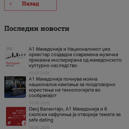
Назад
Последни новости
А1 Македонија и Националниот џез
оркестар создадоа современа музичка
приказна инспирирана од македонското
културно наследство
03.07.2026
A1 Македонија почнува моќна
национална кампања за поодговорно
користење на технологијата во
сообраќајот
18.05.2026
Овој Валентајн, A1 Македонија и 6
скопски кафулиња ја отворија темата за
safe dating
16.02.2026