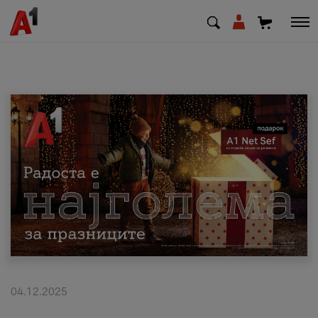
МК
EN
SQ
Приватни
Деловни
Поддршка
Надополни кредит
04.12.2025
Плати сметка