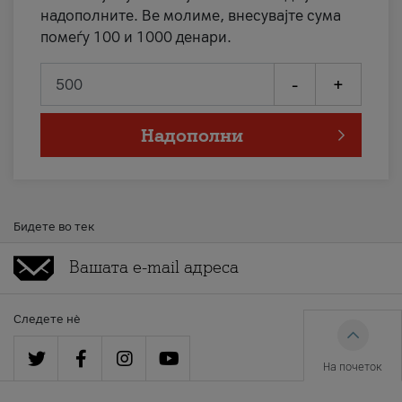
надополните. Ве молиме, внесувајте сума
помеѓу 100 и 1000 денари.
-
+
Надополни
Бидете во тек
Следете нè
На почеток