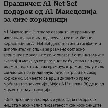
Празничен A1 Net Sеf
За нас
подарок од А1 Македонија
за сите корисници
#ПодобарОнлајн
А1 Македонија ја отвора сезоната на празнични
изненадувања и им подарува на сите мобилни
корисници на A1 Net Sef дополнителни гигабајти и
дополнителни опции за размена согласно
тарифниот модел што го користат. Дополнителните
гигабајти може да се разменат за буџет за нов уред,
роаминг пакети или за премиум стриминг услуги, во
согласност со индивидуалните потреби на секој
корисник. Замената се врши директно преку
мобилната апликација „Мојот А1“ и важи 30 дена од
моментот на активација.
„Овој празничен подарок е уште една потврда за
нашата максимална посветеност кон корисниците