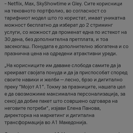
– Netflix, Max, SkyShowtime и Gley. Сите корисници
на тековното портфолио, во согласност со
тарифниот модел што го користат, имаат уникатна
можност бесплатно да изберат до 2 стриминг
услуги, со можност да променат една по истекот на
30 дена, без дополнителна претплата, и тоа
засекогаш. Понудата е дополнително збогатена и со
празнична цена на одредени атрактивни уреди.
„На корисниците им даваме слобода самите да ја
креираат својата понуда и да ја приспособат според
своите навики и желби — лесно, брзо и дигитално
преку “Мојот А1”. Токму за празниците, нашата цел
е да овозможиме максимална персонализација, за
секој да добие пакет што совршено одговара на
неговите потреби“, изјави Елена Панова,
директорка на маркетинг и дигитална
трансформација во А1 Македонија.