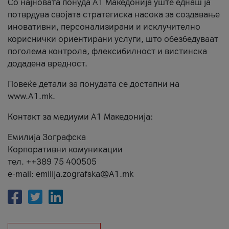
Со најновата понуда А1 Македонија уште еднаш ја
потврдува својата стратегиска насока за создавање
иновативни, персонализирани и исклучително
кориснички ориентирани услуги, што обезбедуваат
поголема контрола, флексибилност и вистинска
додадена вредност.
Повеќе детали за понудата се достапни на
www.А1.mk.
Контакт за медиуми А1 Македонија:
Емилија Зографска
Корпоративни комуникации
тел. ++389 75 400505
e-mail: emilija.zografska@A1.mk