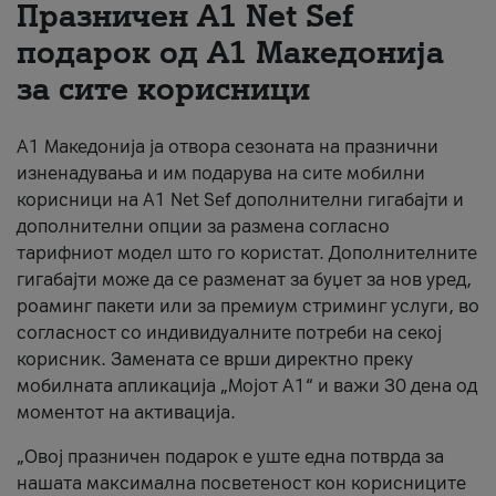
Празничен A1 Net Sеf
За нас
подарок од А1 Македонија
за сите корисници
#ПодобарОнлајн
А1 Македонија ја отвора сезоната на празнични
изненадувања и им подарува на сите мобилни
корисници на A1 Net Sef дополнителни гигабајти и
дополнителни опции за размена согласно
тарифниот модел што го користат. Дополнителните
гигабајти може да се разменат за буџет за нов уред,
роаминг пакети или за премиум стриминг услуги, во
согласност со индивидуалните потреби на секој
корисник. Замената се врши директно преку
мобилната апликација „Мојот А1“ и важи 30 дена од
моментот на активација.
„Овој празничен подарок е уште една потврда за
нашата максимална посветеност кон корисниците