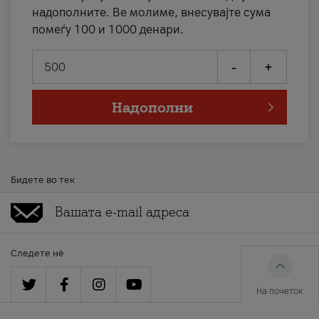
надополните. Ве молиме, внесувајте сума
помеѓу 100 и 1000 денари.
-
+
Надополни
Бидете во тек
Следете нè
На почеток