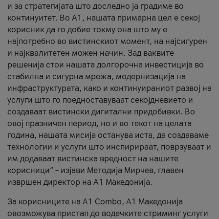
и за стратегијата што доследно ја градиме во
континуитет. Во А1, нашата примарна цел е секој
корисник да го добие токму она што му е
најпотребно во вистинскиот момент, на најсигурен
и најквалитетен можен начин. Зад ваквите
решенија стои нашата долгорочна инвестиција во
стабилна и сигурна мрежа, модернизација на
инфраструктурата, како и континуираниот развој на
услуги што го поедноставуваат секојдневието и
создаваат вистински дигитални придобивки. Во
овој празничен период, но и во текот на целата
година, нашата мисија останува иста, да создаваме
технологии и услуги што инспирираат, поврзуваат и
им додаваат вистинска вредност на нашите
корисници“ – изјави Методија Мирчев, главен
извршен директор на А1 Македонија.
За корисниците на A1 Combo, А1 Македонија
овозможува пристап до водечките стриминг услуги