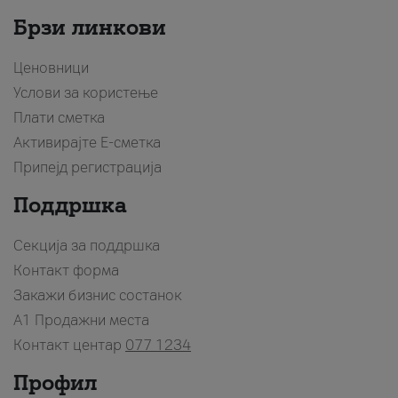
Брзи линкови
Ценовници
Услови за користење
Плати сметка
Активирајте Е-сметка
Припејд регистрација
Поддршка
Секција за поддршка
Контакт форма
Закажи бизнис состанок
A1 Продажни места
Контакт центар
077 1234
Профил