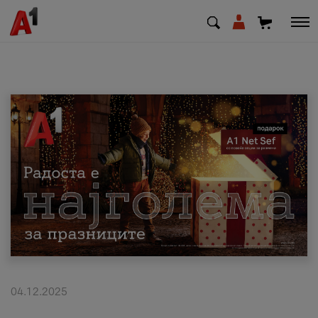
МК
EN
SQ
Приватни
Деловни
Поддршка
Надополни кредит
04.12.2025
Плати сметка