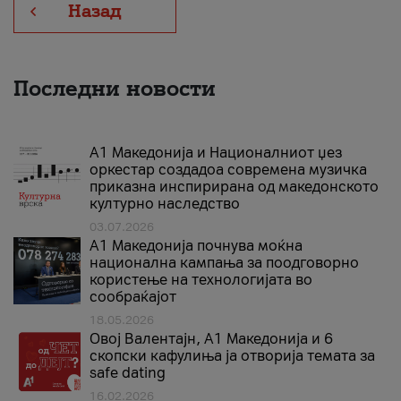
Назад
Последни новости
А1 Македонија и Националниот џез
оркестар создадоа современа музичка
приказна инспирирана од македонското
културно наследство
03.07.2026
A1 Македонија почнува моќна
национална кампања за поодговорно
користење на технологијата во
сообраќајот
18.05.2026
Овој Валентајн, A1 Македонија и 6
скопски кафулиња ја отворија темата за
safe dating
16.02.2026