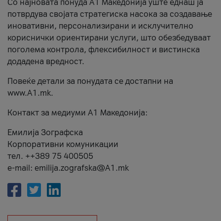
Со најновата понуда А1 Македонија уште еднаш ја
потврдува својата стратегиска насока за создавање
иновативни, персонализирани и исклучително
кориснички ориентирани услуги, што обезбедуваат
поголема контрола, флексибилност и вистинска
додадена вредност.
Повеќе детали за понудата се достапни на
www.А1.mk.
Контакт за медиуми А1 Македонија:
Емилија Зографска
Корпоративни комуникации
тел. ++389 75 400505
e-mail: emilija.zografska@A1.mk