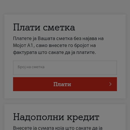
Плати сметка
Платете ја Вашата сметка без најава на
Мојот А1, само внесете го бројот на
фактурата што сакате да ја платите.
Број на сметка
Плати
Надополни кредит
Внесете ја сумата која што сакате да ја