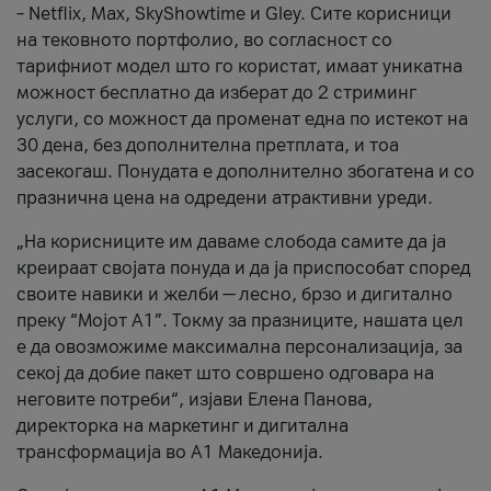
– Netflix, Max, SkyShowtime и Gley. Сите корисници
на тековното портфолио, во согласност со
тарифниот модел што го користат, имаат уникатна
можност бесплатно да изберат до 2 стриминг
услуги, со можност да променат една по истекот на
30 дена, без дополнителна претплата, и тоа
засекогаш. Понудата е дополнително збогатена и со
празнична цена на одредени атрактивни уреди.
„На корисниците им даваме слобода самите да ја
креираат својата понуда и да ја приспособат според
своите навики и желби — лесно, брзо и дигитално
преку “Мојот А1”. Токму за празниците, нашата цел
е да овозможиме максимална персонализација, за
секој да добие пакет што совршено одговара на
неговите потреби“, изјави Елена Панова,
директорка на маркетинг и дигитална
трансформација во А1 Македонија.