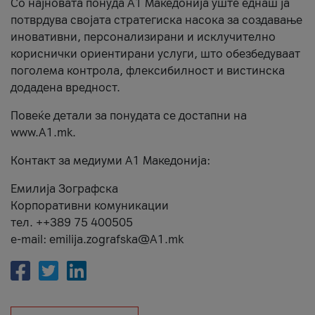
Со најновата понуда А1 Македонија уште еднаш ја
потврдува својата стратегиска насока за создавање
иновативни, персонализирани и исклучително
кориснички ориентирани услуги, што обезбедуваат
поголема контрола, флексибилност и вистинска
додадена вредност.
Повеќе детали за понудата се достапни на
www.А1.mk.
Контакт за медиуми А1 Македонија:
Емилија Зографска
Корпоративни комуникации
тел. ++389 75 400505
e-mail: emilija.zografska@A1.mk