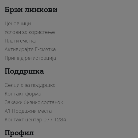
Брзи линкови
Ценовници
Услови за користење
Плати сметка
Активирајте Е-сметка
Припејд регистрација
Поддршка
Секција за поддршка
Контакт форма
Закажи бизнис состанок
A1 Продажни места
Контакт центар
077 1234
Профил