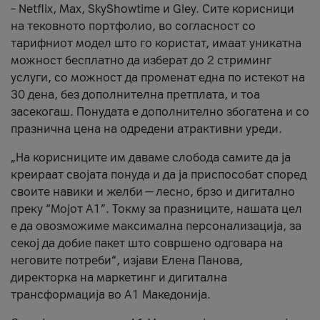
– Netflix, Max, SkyShowtime и Gley. Сите корисници
на тековното портфолио, во согласност со
тарифниот модел што го користат, имаат уникатна
можност бесплатно да изберат до 2 стриминг
услуги, со можност да променат една по истекот на
30 дена, без дополнителна претплата, и тоа
засекогаш. Понудата е дополнително збогатена и со
празнична цена на одредени атрактивни уреди.
„На корисниците им даваме слобода самите да ја
креираат својата понуда и да ја приспособат според
своите навики и желби — лесно, брзо и дигитално
преку “Мојот А1”. Токму за празниците, нашата цел
е да овозможиме максимална персонализација, за
секој да добие пакет што совршено одговара на
неговите потреби“, изјави Елена Панова,
директорка на маркетинг и дигитална
трансформација во А1 Македонија.