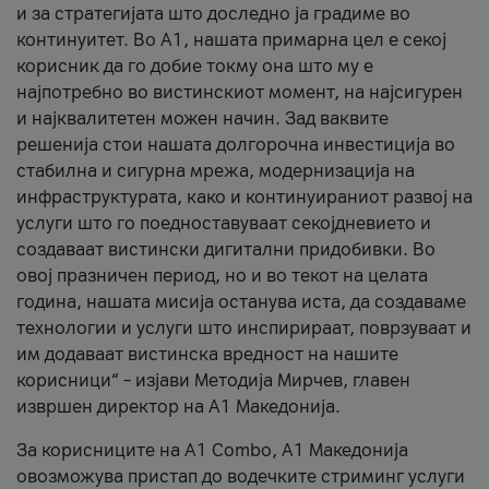
и за стратегијата што доследно ја градиме во
континуитет. Во А1, нашата примарна цел е секој
корисник да го добие токму она што му е
најпотребно во вистинскиот момент, на најсигурен
и најквалитетен можен начин. Зад ваквите
решенија стои нашата долгорочна инвестиција во
стабилна и сигурна мрежа, модернизација на
инфраструктурата, како и континуираниот развој на
услуги што го поедноставуваат секојдневието и
создаваат вистински дигитални придобивки. Во
овој празничен период, но и во текот на целата
година, нашата мисија останува иста, да создаваме
технологии и услуги што инспирираат, поврзуваат и
им додаваат вистинска вредност на нашите
корисници“ – изјави Методија Мирчев, главен
извршен директор на А1 Македонија.
За корисниците на A1 Combo, А1 Македонија
овозможува пристап до водечките стриминг услуги