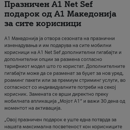
Празничен A1 Net Sеf
За нас
подарок од А1 Македонија
за сите корисници
#ПодобарОнлајн
А1 Македонија ја отвора сезоната на празнични
изненадувања и им подарува на сите мобилни
корисници на A1 Net Sef дополнителни гигабајти и
дополнителни опции за размена согласно
тарифниот модел што го користат. Дополнителните
гигабајти може да се разменат за буџет за нов уред,
роаминг пакети или за премиум стриминг услуги, во
согласност со индивидуалните потреби на секој
корисник. Замената се врши директно преку
мобилната апликација „Мојот А1“ и важи 30 дена од
моментот на активација.
„Овој празничен подарок е уште една потврда за
нашата максимална посветеност кон корисниците