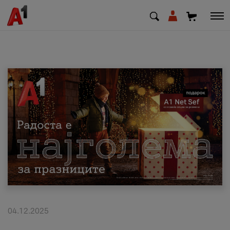
МК
EN
SQ
Приватни
Деловни
Поддршка
Надополни кредит
04.12.2025
Плати сметка