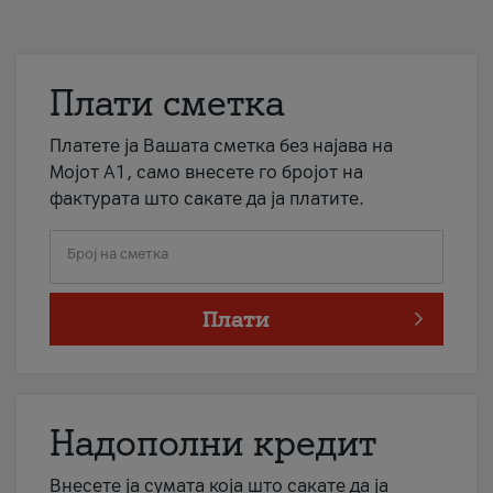
Плати сметка
Платете ја Вашата сметка без најава на
Мојот А1, само внесете го бројот на
фактурата што сакате да ја платите.
Број на сметка
Плати
Надополни кредит
Внесете ја сумата која што сакате да ја