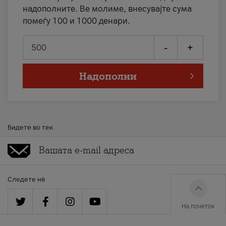
надополните. Ве молиме, внесувајте сума
помеѓу 100 и 1000 денари.
-
+
Надополни
Бидете во тек
Следете нè
На почеток