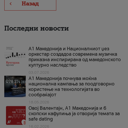
Назад
Последни новости
А1 Македонија и Националниот џез
оркестар создадоа современа музичка
приказна инспирирана од македонското
културно наследство
03.07.2026
A1 Македонија почнува моќна
национална кампања за поодговорно
користење на технологијата во
сообраќајот
18.05.2026
Овој Валентајн, A1 Македонија и 6
скопски кафулиња ја отворија темата за
safe dating
16.02.2026