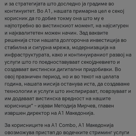
и за стратегијата што доследно ја градиме во
континуитет. Во А1, нашата примарна цел е секој
корисник да го добие токму она што му е
најпотребно во вистинскиот момент, на најсигурен
и најквалитетен можен начин. Зад ваквите
решенија стои нашата долгорочна инвестиција во
стабилна и сигурна мрежа, модернизација на
инфраструктурата, како и континуираниот развој на
услуги што го поедноставуваат секојдневието и
создаваат вистински дигитални придобивки. Во
овој празничен период, но и во текот на целата
година, нашата мисија останува иста, да создаваме
технологии и услуги што инспирираат, поврзуваат и
им додаваат вистинска вредност на нашите
корисници“ – изјави Методија Мирчев, главен
извршен директор на А1 Македонија.
За корисниците на A1 Combo, А1 Македонија
овозможува пристап до водечките стриминг услуги