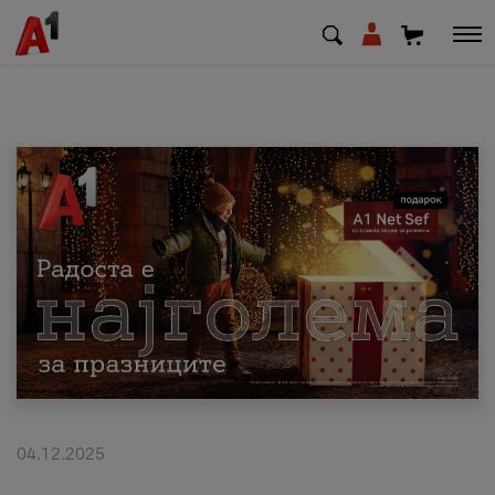
МК
EN
SQ
Приватни
Деловни
Поддршка
Надополни кредит
04.12.2025
Плати сметка