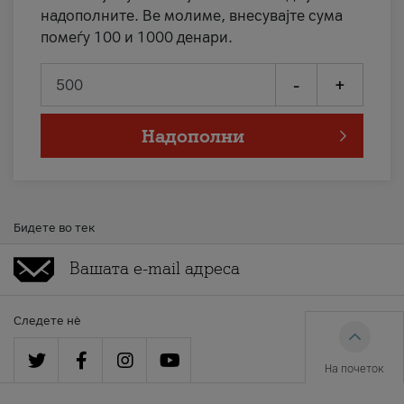
надополните. Ве молиме, внесувајте сума
помеѓу 100 и 1000 денари.
-
+
Надополни
Бидете во тек
Следете нè
На почеток