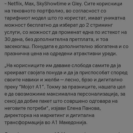
– Netflix, Max, SkyShowtime и Gley. Сите корисници
на тековното портфолио, во согласност со
тарифниот модел што го користат, имаат уникатна
можност бесплатно да изберат до 2 стриминг
услуги, со можност да променат една по истекот на
30 дена, без дополнителна претплата, и тоа
засекогаш. Понудата е дополнително збогатена и со
празнична цена на одредени атрактивни уреди.
„На корисниците им даваме слобода самите да ја
креираат својата понуда и да ја приспособат според
своите навики и желби — лесно, брзо и дигитално
преку “Мојот А1”. Токму за празниците, нашата цел
е да овозможиме максимална персонализација, за
секој да добие пакет што совршено одговара на
неговите потреби“, изјави Елена Панова,
директорка на маркетинг и дигитална
трансформација во А1 Македонија.