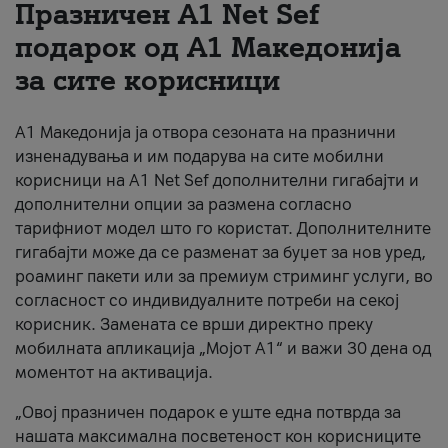
Празничен A1 Net Sеf
За нас
подарок од А1 Македонија
за сите корисници
#ПодобарОнлајн
А1 Македонија ја отвора сезоната на празнични
изненадувања и им подарува на сите мобилни
корисници на A1 Net Sef дополнителни гигабајти и
дополнителни опции за размена согласно
тарифниот модел што го користат. Дополнителните
гигабајти може да се разменат за буџет за нов уред,
роаминг пакети или за премиум стриминг услуги, во
согласност со индивидуалните потреби на секој
корисник. Замената се врши директно преку
мобилната апликација „Мојот А1“ и важи 30 дена од
моментот на активација.
„Овој празничен подарок е уште една потврда за
нашата максимална посветеност кон корисниците