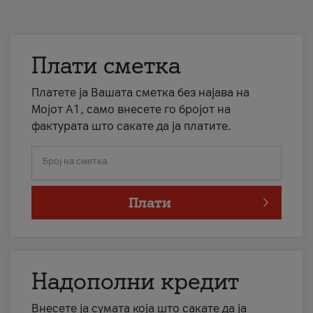
Плати сметка
Платете ја Вашата сметка без најава на
Мојот А1, само внесете го бројот на
фактурата што сакате да ја платите.
Број на сметка
Плати
Надополни кредит
Внесете ја сумата која што сакате да ја