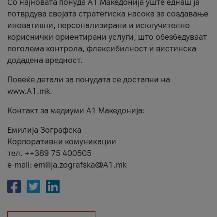
Со најновата понуда А1 Македонија уште еднаш ја
потврдува својата стратегиска насока за создавање
иновативни, персонализирани и исклучително
кориснички ориентирани услуги, што обезбедуваат
поголема контрола, флексибилност и вистинска
додадена вредност.
Повеќе детали за понудата се достапни на
www.А1.mk.
Контакт за медиуми А1 Македонија:
Емилија Зографска
Корпоративни комуникации
тел. ++389 75 400505
e-mail: emilija.zografska@A1.mk