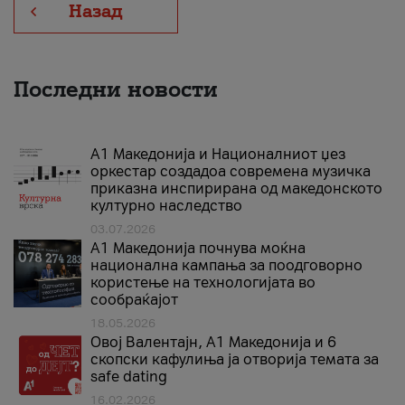
Назад
Последни новости
А1 Македонија и Националниот џез
оркестар создадоа современа музичка
приказна инспирирана од македонското
културно наследство
03.07.2026
A1 Македонија почнува моќна
национална кампања за поодговорно
користење на технологијата во
сообраќајот
18.05.2026
Овој Валентајн, A1 Македонија и 6
скопски кафулиња ја отворија темата за
safe dating
16.02.2026