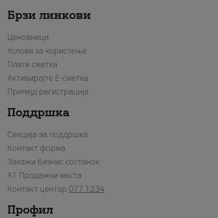
Брзи линкови
Ценовници
Услови за користење
Плати сметка
Активирајте Е-сметка
Припејд регистрација
Поддршка
Секција за поддршка
Контакт форма
Закажи бизнис состанок
A1 Продажни места
Контакт центар
077 1234
Профил