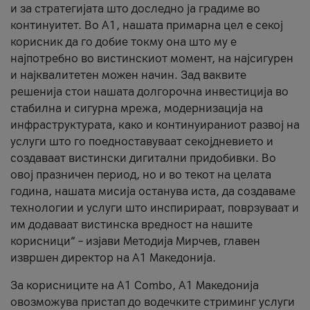
и за стратегијата што доследно ја градиме во
континуитет. Во А1, нашата примарна цел е секој
корисник да го добие токму она што му е
најпотребно во вистинскиот момент, на најсигурен
и најквалитетен можен начин. Зад ваквите
решенија стои нашата долгорочна инвестиција во
стабилна и сигурна мрежа, модернизација на
инфраструктурата, како и континуираниот развој на
услуги што го поедноставуваат секојдневието и
создаваат вистински дигитални придобивки. Во
овој празничен период, но и во текот на целата
година, нашата мисија останува иста, да создаваме
технологии и услуги што инспирираат, поврзуваат и
им додаваат вистинска вредност на нашите
корисници“ – изјави Методија Мирчев, главен
извршен директор на А1 Македонија.
За корисниците на A1 Combo, А1 Македонија
овозможува пристап до водечките стриминг услуги