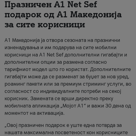
Празничен A1 Net Sеf
За нас
подарок од А1 Македонија
за сите корисници
#ПодобарОнлајн
А1 Македонија ја отвора сезоната на празнични
изненадувања и им подарува на сите мобилни
корисници на A1 Net Sef дополнителни гигабајти и
дополнителни опции за размена согласно
тарифниот модел што го користат. Дополнителните
гигабајти може да се разменат за буџет за нов уред,
роаминг пакети или за премиум стриминг услуги, во
согласност со индивидуалните потреби на секој
корисник. Замената се врши директно преку
мобилната апликација „Мојот А1“ и важи 30 дена од
моментот на активација.
„Овој празничен подарок е уште една потврда за
нашата максимална посветеност кон корисниците