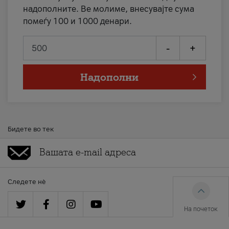
надополните. Ве молиме, внесувајте сума
помеѓу 100 и 1000 денари.
-
+
Надополни
Бидете во тек
Следете нè
На почеток