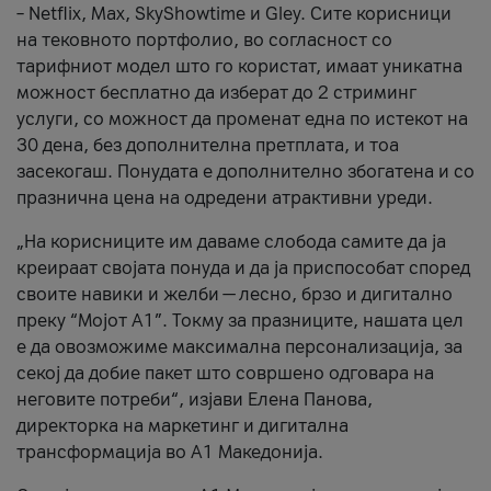
– Netflix, Max, SkyShowtime и Gley. Сите корисници
на тековното портфолио, во согласност со
тарифниот модел што го користат, имаат уникатна
можност бесплатно да изберат до 2 стриминг
услуги, со можност да променат една по истекот на
30 дена, без дополнителна претплата, и тоа
засекогаш. Понудата е дополнително збогатена и со
празнична цена на одредени атрактивни уреди.
„На корисниците им даваме слобода самите да ја
креираат својата понуда и да ја приспособат според
своите навики и желби — лесно, брзо и дигитално
преку “Мојот А1”. Токму за празниците, нашата цел
е да овозможиме максимална персонализација, за
секој да добие пакет што совршено одговара на
неговите потреби“, изјави Елена Панова,
директорка на маркетинг и дигитална
трансформација во А1 Македонија.