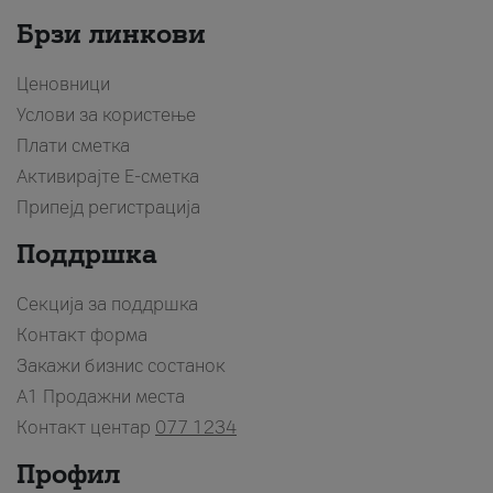
Брзи линкови
Ценовници
Услови за користење
Плати сметка
Активирајте Е-сметка
Припејд регистрација
Поддршка
Секција за поддршка
Контакт форма
Закажи бизнис состанок
A1 Продажни места
Контакт центар
077 1234
Профил