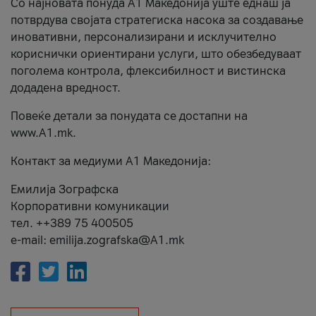
Со најновата понуда А1 Македонија уште еднаш ја
потврдува својата стратегиска насока за создавање
иновативни, персонализирани и исклучително
кориснички ориентирани услуги, што обезбедуваат
поголема контрола, флексибилност и вистинска
додадена вредност.
Повеќе детали за понудата се достапни на
www.А1.mk.
Контакт за медиуми А1 Македонија:
Емилија Зографска
Корпоративни комуникации
тел. ++389 75 400505
e-mail: emilija.zografska@A1.mk