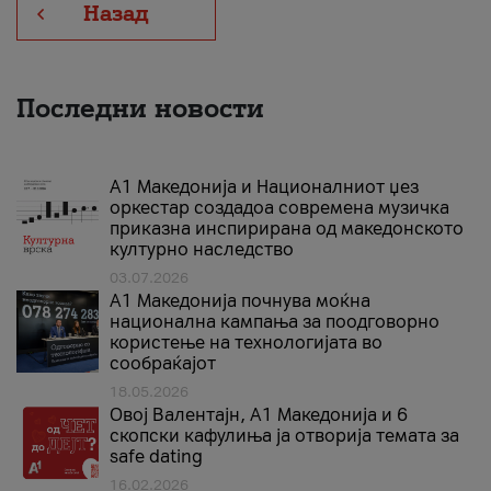
Назад
Последни новости
А1 Македонија и Националниот џез
оркестар создадоа современа музичка
приказна инспирирана од македонското
културно наследство
03.07.2026
A1 Македонија почнува моќна
национална кампања за поодговорно
користење на технологијата во
сообраќајот
18.05.2026
Овој Валентајн, A1 Македонија и 6
скопски кафулиња ја отворија темата за
safe dating
16.02.2026