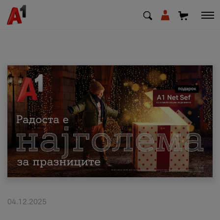
МК
EN
SQ
Приватни
Деловни
Поддршка
Надополни кредит
04.12.2025
Плати сметка