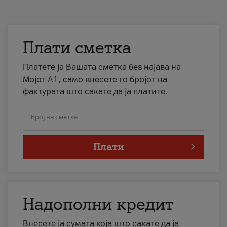
Плати сметка
Платете ја Вашата сметка без најава на
Мојот А1, само внесете го бројот на
фактурата што сакате да ја платите.
Број на сметка
Плати
Надополни кредит
Внесете ја сумата која што сакате да ја