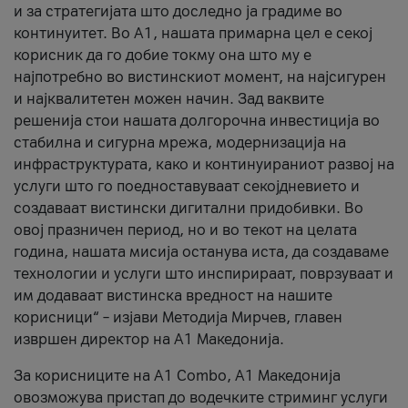
и за стратегијата што доследно ја градиме во
континуитет. Во А1, нашата примарна цел е секој
корисник да го добие токму она што му е
најпотребно во вистинскиот момент, на најсигурен
и најквалитетен можен начин. Зад ваквите
решенија стои нашата долгорочна инвестиција во
стабилна и сигурна мрежа, модернизација на
инфраструктурата, како и континуираниот развој на
услуги што го поедноставуваат секојдневието и
создаваат вистински дигитални придобивки. Во
овој празничен период, но и во текот на целата
година, нашата мисија останува иста, да создаваме
технологии и услуги што инспирираат, поврзуваат и
им додаваат вистинска вредност на нашите
корисници“ – изјави Методија Мирчев, главен
извршен директор на А1 Македонија.
За корисниците на A1 Combo, А1 Македонија
овозможува пристап до водечките стриминг услуги