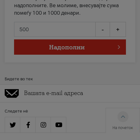
надополните. Ве молиме, внесувајте сума
помеѓу 100 и 1000 денари.
-
+
Надополни
Бидете во тек
Следете нè
На почеток