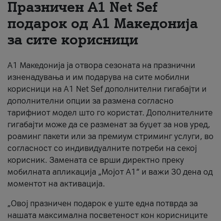
Празничен A1 Net Sеf
За нас
подарок од А1 Македонија
за сите корисници
#ПодобарОнлајн
А1 Македонија ја отвора сезоната на празнични
изненадувања и им подарува на сите мобилни
корисници на A1 Net Sef дополнителни гигабајти и
дополнителни опции за размена согласно
тарифниот модел што го користат. Дополнителните
гигабајти може да се разменат за буџет за нов уред,
роаминг пакети или за премиум стриминг услуги, во
согласност со индивидуалните потреби на секој
корисник. Замената се врши директно преку
мобилната апликација „Мојот А1“ и важи 30 дена од
моментот на активација.
„Овој празничен подарок е уште една потврда за
нашата максимална посветеност кон корисниците