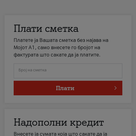
Плати сметка
Платете ја Вашата сметка без најава на
Мојот А1, само внесете го бројот на
фактурата што сакате да ја платите.
Број на сметка
Плати
Надополни кредит
Внесете ја сумата која што сакате да ја