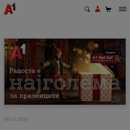
МК
EN
SQ
Приватни
Деловни
Поддршка
Надополни кредит
04.12.2025
Плати сметка