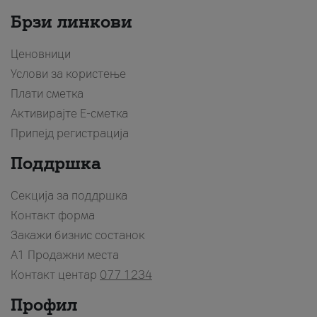
Брзи линкови
Ценовници
Услови за користење
Плати сметка
Активирајте Е-сметка
Припејд регистрација
Поддршка
Секција за поддршка
Контакт форма
Закажи бизнис состанок
A1 Продажни места
Контакт центар
077 1234
Профил