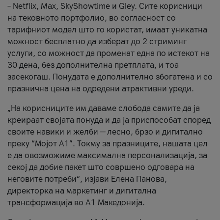
– Netflix, Max, SkyShowtime и Gley. Сите корисници
на тековното портфолио, во согласност со
тарифниот модел што го користат, имаат уникатна
можност бесплатно да изберат до 2 стриминг
услуги, со можност да променат една по истекот на
30 дена, без дополнителна претплата, и тоа
засекогаш. Понудата е дополнително збогатена и со
празнична цена на одредени атрактивни уреди.
„На корисниците им даваме слобода самите да ја
креираат својата понуда и да ја приспособат според
своите навики и желби — лесно, брзо и дигитално
преку “Мојот А1”. Токму за празниците, нашата цел
е да овозможиме максимална персонализација, за
секој да добие пакет што совршено одговара на
неговите потреби“, изјави Елена Панова,
директорка на маркетинг и дигитална
трансформација во А1 Македонија.