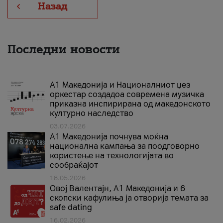
Назад
Последни новости
А1 Македонија и Националниот џез
оркестар создадоа современа музичка
приказна инспирирана од македонското
културно наследство
03.07.2026
A1 Македонија почнува моќна
национална кампања за поодговорно
користење на технологијата во
сообраќајот
18.05.2026
Овој Валентајн, A1 Македонија и 6
скопски кафулиња ја отворија темата за
safe dating
16.02.2026