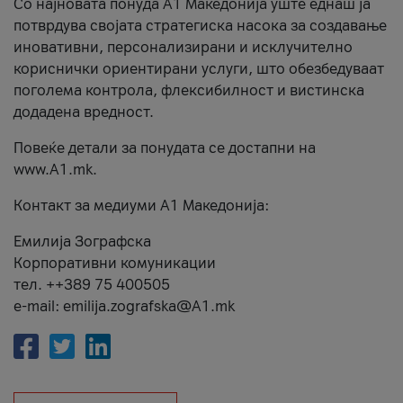
Со најновата понуда А1 Македонија уште еднаш ја
потврдува својата стратегиска насока за создавање
иновативни, персонализирани и исклучително
кориснички ориентирани услуги, што обезбедуваат
поголема контрола, флексибилност и вистинска
додадена вредност.
Повеќе детали за понудата се достапни на
www.А1.mk.
Контакт за медиуми А1 Македонија:
Емилија Зографска
Корпоративни комуникации
тел. ++389 75 400505
e-mail: emilija.zografska@A1.mk