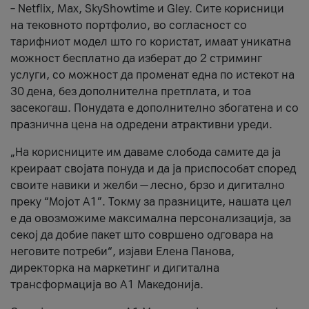
– Netflix, Max, SkyShowtime и Gley. Сите корисници
на тековното портфолио, во согласност со
тарифниот модел што го користат, имаат уникатна
можност бесплатно да изберат до 2 стриминг
услуги, со можност да променат една по истекот на
30 дена, без дополнителна претплата, и тоа
засекогаш. Понудата е дополнително збогатена и со
празнична цена на одредени атрактивни уреди.
„На корисниците им даваме слобода самите да ја
креираат својата понуда и да ја приспособат според
своите навики и желби — лесно, брзо и дигитално
преку “Мојот А1”. Токму за празниците, нашата цел
е да овозможиме максимална персонализација, за
секој да добие пакет што совршено одговара на
неговите потреби“, изјави Елена Панова,
директорка на маркетинг и дигитална
трансформација во А1 Македонија.