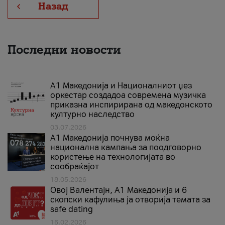
Назад
Последни новости
А1 Македонија и Националниот џез
оркестар создадоа современа музичка
приказна инспирирана од македонското
културно наследство
03.07.2026
A1 Македонија почнува моќна
национална кампања за поодговорно
користење на технологијата во
сообраќајот
18.05.2026
Овој Валентајн, A1 Македонија и 6
скопски кафулиња ја отворија темата за
safe dating
16.02.2026