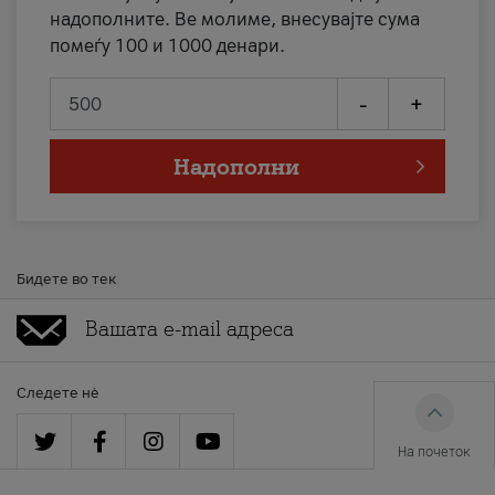
надополните. Ве молиме, внесувајте сума
помеѓу 100 и 1000 денари.
-
+
Надополни
Бидете во тек
Следете нè
На почеток