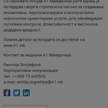
Со најновата понуда А1 Македонија уште еднаш ја
потврдува својата стратегиска насока за создавање
иновативни, персонализирани и исклучително
кориснички ориентирани услуги, што обезбедуваат
поголема контрола, флексибилност и вистинска
додадена вредност.
Повеќе детали за понудата се достапни на
www.А1.mk.
Контакт за медиуми А1 Македонија:
Емилија Зографска
Корпоративни комуникации
тел. ++389 75 400505
e-mail: emilija.zografska@A1.mk