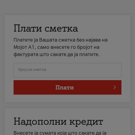
Плати сметка
Платете ја Вашата сметка без најава на
Мојот А1, само внесете го бројот на
фактурата што сакате да ја платите.
Број на сметка
Плати
Надополни кредит
Внесете ја сумата која што сакате да ја