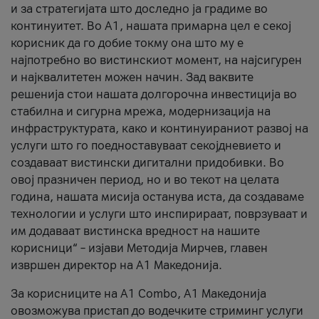
и за стратегијата што доследно ја градиме во
континуитет. Во А1, нашата примарна цел е секој
корисник да го добие токму она што му е
најпотребно во вистинскиот момент, на најсигурен
и најквалитетен можен начин. Зад ваквите
решенија стои нашата долгорочна инвестиција во
стабилна и сигурна мрежа, модернизација на
инфраструктурата, како и континуираниот развој на
услуги што го поедноставуваат секојдневието и
создаваат вистински дигитални придобивки. Во
овој празничен период, но и во текот на целата
година, нашата мисија останува иста, да создаваме
технологии и услуги што инспирираат, поврзуваат и
им додаваат вистинска вредност на нашите
корисници“ – изјави Методија Мирчев, главен
извршен директор на А1 Македонија.
За корисниците на A1 Combo, А1 Македонија
овозможува пристап до водечките стриминг услуги