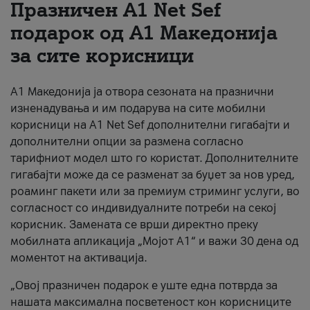
Празничен A1 Net Sеf
За нас
подарок од А1 Македонија
за сите корисници
#ПодобарОнлајн
А1 Македонија ја отвора сезоната на празнични
изненадувања и им подарува на сите мобилни
корисници на A1 Net Sef дополнителни гигабајти и
дополнителни опции за размена согласно
тарифниот модел што го користат. Дополнителните
гигабајти може да се разменат за буџет за нов уред,
роаминг пакети или за премиум стриминг услуги, во
согласност со индивидуалните потреби на секој
корисник. Замената се врши директно преку
мобилната апликација „Мојот А1“ и важи 30 дена од
моментот на активација.
„Овој празничен подарок е уште една потврда за
нашата максимална посветеност кон корисниците