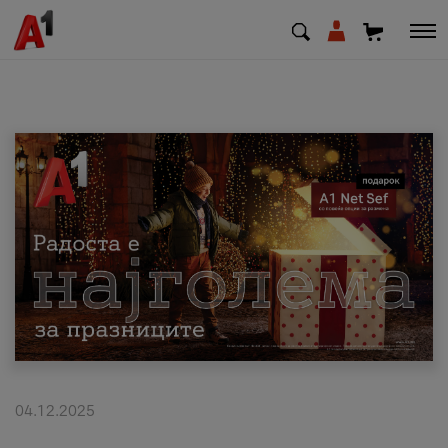
МК
EN
SQ
Приватни
Деловни
Поддршка
Надополни кредит
04.12.2025
Плати сметка