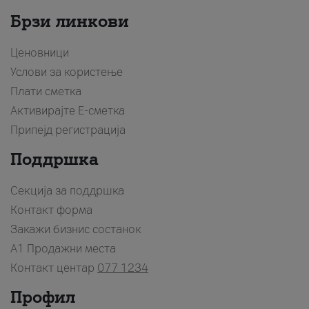
Брзи линкови
Ценовници
Услови за користење
Плати сметка
Активирајте Е-сметка
Припејд регистрација
Поддршка
Секција за поддршка
Контакт форма
Закажи бизнис состанок
A1 Продажни места
Контакт центар
077 1234
Профил