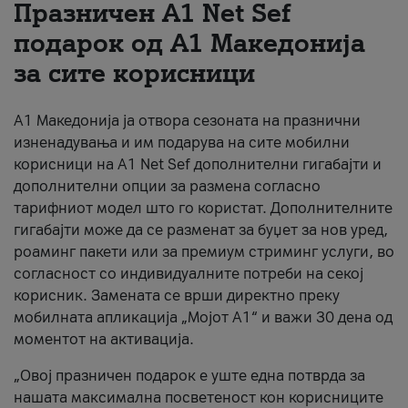
Празничен A1 Net Sеf
За нас
подарок од А1 Македонија
за сите корисници
#ПодобарОнлајн
А1 Македонија ја отвора сезоната на празнични
изненадувања и им подарува на сите мобилни
корисници на A1 Net Sef дополнителни гигабајти и
дополнителни опции за размена согласно
тарифниот модел што го користат. Дополнителните
гигабајти може да се разменат за буџет за нов уред,
роаминг пакети или за премиум стриминг услуги, во
согласност со индивидуалните потреби на секој
корисник. Замената се врши директно преку
мобилната апликација „Мојот А1“ и важи 30 дена од
моментот на активација.
„Овој празничен подарок е уште една потврда за
нашата максимална посветеност кон корисниците