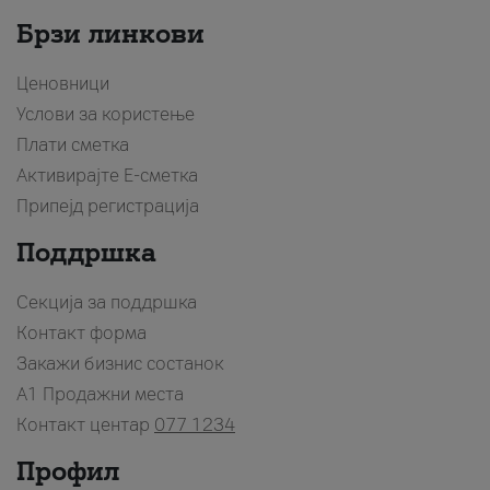
Брзи линкови
Ценовници
Услови за користење
Плати сметка
Активирајте Е-сметка
Припејд регистрација
Поддршка
Секција за поддршка
Контакт форма
Закажи бизнис состанок
A1 Продажни места
Контакт центар
077 1234
Профил