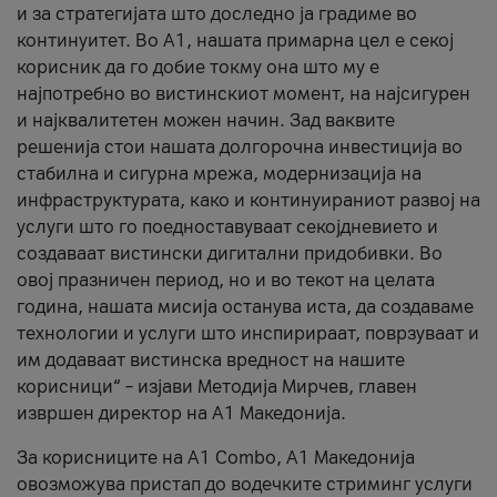
и за стратегијата што доследно ја градиме во
континуитет. Во А1, нашата примарна цел е секој
корисник да го добие токму она што му е
најпотребно во вистинскиот момент, на најсигурен
и најквалитетен можен начин. Зад ваквите
решенија стои нашата долгорочна инвестиција во
стабилна и сигурна мрежа, модернизација на
инфраструктурата, како и континуираниот развој на
услуги што го поедноставуваат секојдневието и
создаваат вистински дигитални придобивки. Во
овој празничен период, но и во текот на целата
година, нашата мисија останува иста, да создаваме
технологии и услуги што инспирираат, поврзуваат и
им додаваат вистинска вредност на нашите
корисници“ – изјави Методија Мирчев, главен
извршен директор на А1 Македонија.
За корисниците на A1 Combo, А1 Македонија
овозможува пристап до водечките стриминг услуги