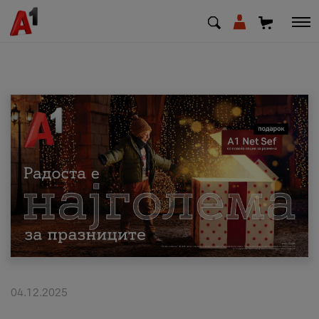
МК
EN
SQ
Приватни
Деловни
Поддршка
Надополни кредит
04.12.2025
Плати сметка