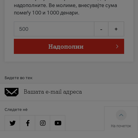
надополните. Ве молиме, внесувајте сума
помеѓу 100 и 1000 денари.
-
+
Надополни
Бидете во тек
Следете нè
На почеток