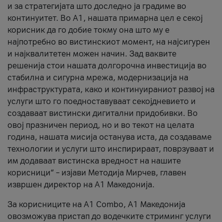
и за стратегијата што доследно ја градиме во
континуитет. Во А1, нашата примарна цел е секој
корисник да го добие токму она што му е
најпотребно во вистинскиот момент, на најсигурен
и најквалитетен можен начин. Зад ваквите
решенија стои нашата долгорочна инвестиција во
стабилна и сигурна мрежа, модернизација на
инфраструктурата, како и континуираниот развој на
услуги што го поедноставуваат секојдневието и
создаваат вистински дигитални придобивки. Во
овој празничен период, но и во текот на целата
година, нашата мисија останува иста, да создаваме
технологии и услуги што инспирираат, поврзуваат и
им додаваат вистинска вредност на нашите
корисници“ – изјави Методија Мирчев, главен
извршен директор на А1 Македонија.
За корисниците на A1 Combo, А1 Македонија
овозможува пристап до водечките стриминг услуги