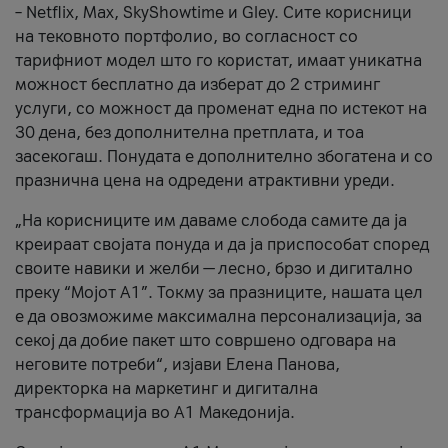
– Netflix, Max, SkyShowtime и Gley. Сите корисници
на тековното портфолио, во согласност со
тарифниот модел што го користат, имаат уникатна
можност бесплатно да изберат до 2 стриминг
услуги, со можност да променат една по истекот на
30 дена, без дополнителна претплата, и тоа
засекогаш. Понудата е дополнително збогатена и со
празнична цена на одредени атрактивни уреди.
„На корисниците им даваме слобода самите да ја
креираат својата понуда и да ја приспособат според
своите навики и желби — лесно, брзо и дигитално
преку “Мојот А1”. Токму за празниците, нашата цел
е да овозможиме максимална персонализација, за
секој да добие пакет што совршено одговара на
неговите потреби“, изјави Елена Панова,
директорка на маркетинг и дигитална
трансформација во А1 Македонија.