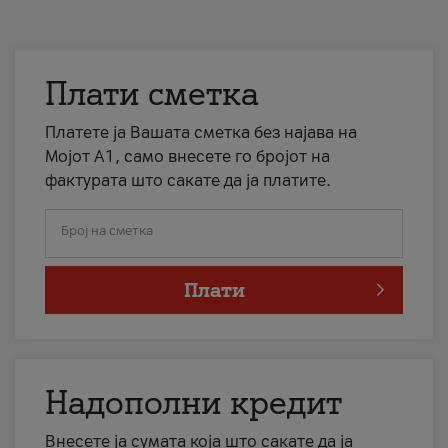
Плати сметка
Платете ја Вашата сметка без најава на
Мојот А1, само внесете го бројот на
фактурата што сакате да ја платите.
Број на сметка
Плати
Надополни кредит
Внесете ја сумата која што сакате да ја