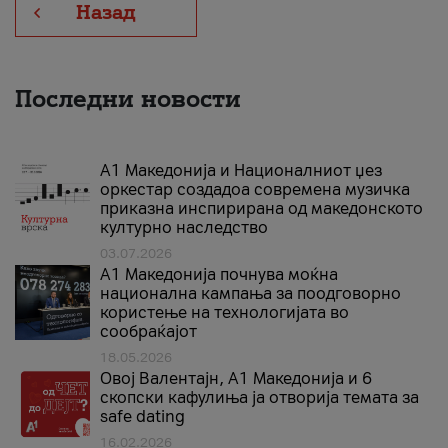
Назад
Последни новости
А1 Македонија и Националниот џез
оркестар создадоа современа музичка
приказна инспирирана од македонското
културно наследство
03.07.2026
A1 Македонија почнува моќна
национална кампања за поодговорно
користење на технологијата во
сообраќајот
18.05.2026
Овој Валентајн, A1 Македонија и 6
скопски кафулиња ја отворија темата за
safe dating
16.02.2026