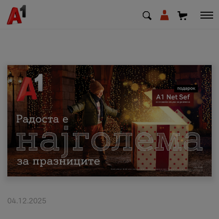
МК
EN
SQ
Приватни
Деловни
Поддршка
Надополни кредит
04.12.2025
Плати сметка