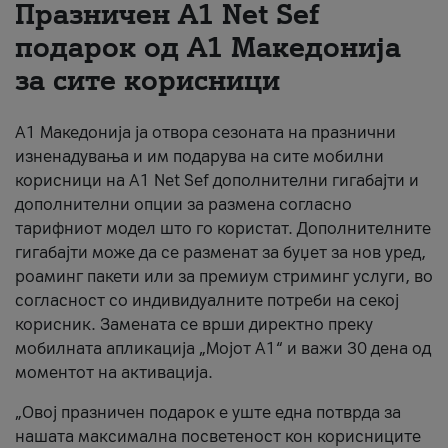
Празничен A1 Net Sеf
За нас
подарок од А1 Македонија
за сите корисници
#ПодобарОнлајн
А1 Македонија ја отвора сезоната на празнични
изненадувања и им подарува на сите мобилни
корисници на A1 Net Sef дополнителни гигабајти и
дополнителни опции за размена согласно
тарифниот модел што го користат. Дополнителните
гигабајти може да се разменат за буџет за нов уред,
роаминг пакети или за премиум стриминг услуги, во
согласност со индивидуалните потреби на секој
корисник. Замената се врши директно преку
мобилната апликација „Мојот А1“ и важи 30 дена од
моментот на активација.
„Овој празничен подарок е уште една потврда за
нашата максимална посветеност кон корисниците