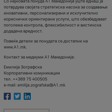
Со најновата понуда А1 Македонија уште еднаш ја
потврдува својата стратегиска насока за создавање
иновативни, персонализирани и исклучително
кориснички ориентирани услуги, што обезбедуваат
поголема контрола, флексибилност и вистинска
додадена вредност.
Повеќе детали за понудата се достапни на
www.А1.mk.
Контакт за медиуми А1 Македонија:
Емилија Зографска
Корпоративни комуникации
тел. ++389 75 400505
e-mail: emilija.zografska@A1.mk