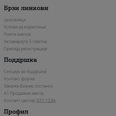
Брзи линкови
Ценовници
Услови за користење
Плати сметка
Активирајте Е-сметка
Припејд регистрација
Поддршка
Секција за поддршка
Контакт форма
Закажи бизнис состанок
A1 Продажни места
Контакт центар
077 1234
Профил