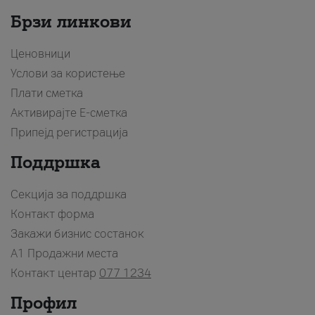
Брзи линкови
Ценовници
Услови за користење
Плати сметка
Активирајте Е-сметка
Припејд регистрација
Поддршка
Секција за поддршка
Контакт форма
Закажи бизнис состанок
A1 Продажни места
Контакт центар
077 1234
Профил