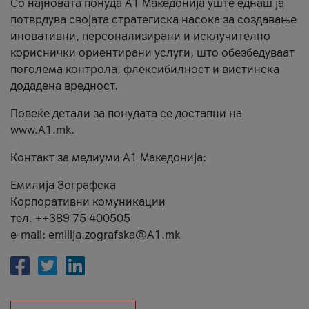
Со најновата понуда А1 Македонија уште еднаш ја
потврдува својата стратегиска насока за создавање
иновативни, персонализирани и исклучително
кориснички ориентирани услуги, што обезбедуваат
поголема контрола, флексибилност и вистинска
додадена вредност.
Повеќе детали за понудата се достапни на
www.А1.mk.
Контакт за медиуми А1 Македонија:
Емилија Зографска
Корпоративни комуникации
тел. ++389 75 400505
e-mail: emilija.zografska@A1.mk