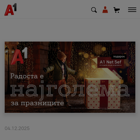
МК
EN
SQ
Приватни
Деловни
Поддршка
Надополни кредит
04.12.2025
Плати сметка