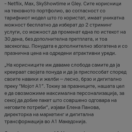
– Netflix, Max, SkyShowtime и Gley. Сите корисници
на тековното портфолио, во согласност со
тарифниот модел што го користат, имаат уникатна
можност бесплатно да изберат до 2 стриминг
услуги, со можност да променат една по истекот на
30 дена, без дополнителна претплата, и тоа
засекогаш. Понудата е дополнително збогатена и со
празнична цена на одредени атрактивни уреди.
„На корисниците им даваме слобода самите да ја
креираат својата понуда и да ја приспособат според
своите навики и желби — лесно, брзо и дигитално
преку “Мојот А1”. Токму за празниците, нашата цел
е да овозможиме максимална персонализација, за
секој да добие пакет што совршено одговара на
неговите потреби“, изјави Елена Панова,
директорка на маркетинг и дигитална
трансформација во А1 Македонија.