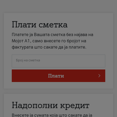
Плати сметка
Платете ја Вашата сметка без најава на
Мојот А1, само внесете го бројот на
фактурата што сакате да ја платите.
Број на сметка
Плати
Надополни кредит
Внесете ја сумата која што сакате да ја