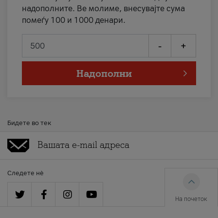
надополните. Ве молиме, внесувајте сума
помеѓу 100 и 1000 денари.
-
+
Надополни
Бидете во тек
Следете нè
На почеток