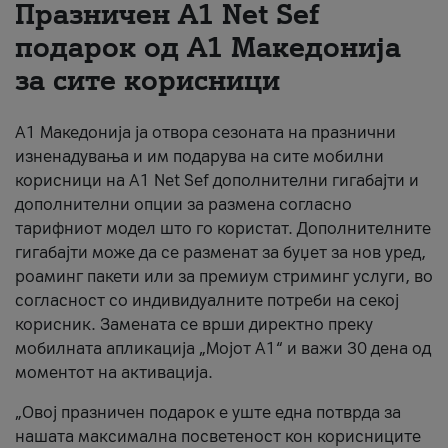
Празничен A1 Net Sеf
За нас
подарок од А1 Македонија
за сите корисници
#ПодобарОнлајн
А1 Македонија ја отвора сезоната на празнични
изненадувања и им подарува на сите мобилни
корисници на A1 Net Sef дополнителни гигабајти и
дополнителни опции за размена согласно
тарифниот модел што го користат. Дополнителните
гигабајти може да се разменат за буџет за нов уред,
роаминг пакети или за премиум стриминг услуги, во
согласност со индивидуалните потреби на секој
корисник. Замената се врши директно преку
мобилната апликација „Мојот А1“ и важи 30 дена од
моментот на активација.
„Овој празничен подарок е уште една потврда за
нашата максимална посветеност кон корисниците