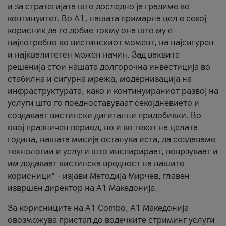
и за стратегијата што доследно ја градиме во
континуитет. Во А1, нашата примарна цел е секој
корисник да го добие токму она што му е
најпотребно во вистинскиот момент, на најсигурен
и најквалитетен можен начин. Зад ваквите
решенија стои нашата долгорочна инвестиција во
стабилна и сигурна мрежа, модернизација на
инфраструктурата, како и континуираниот развој на
услуги што го поедноставуваат секојдневието и
создаваат вистински дигитални придобивки. Во
овој празничен период, но и во текот на целата
година, нашата мисија останува иста, да создаваме
технологии и услуги што инспирираат, поврзуваат и
им додаваат вистинска вредност на нашите
корисници“ – изјави Методија Мирчев, главен
извршен директор на А1 Македонија.
За корисниците на A1 Combo, А1 Македонија
овозможува пристап до водечките стриминг услуги