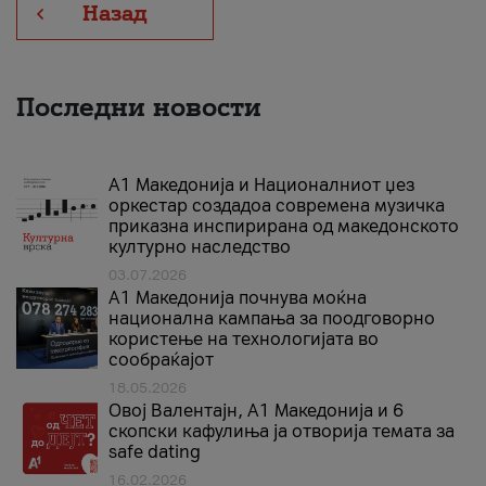
Назад
Последни новости
А1 Македонија и Националниот џез
оркестар создадоа современа музичка
приказна инспирирана од македонското
културно наследство
03.07.2026
A1 Македонија почнува моќна
национална кампања за поодговорно
користење на технологијата во
сообраќајот
18.05.2026
Овој Валентајн, A1 Македонија и 6
скопски кафулиња ја отворија темата за
safe dating
16.02.2026