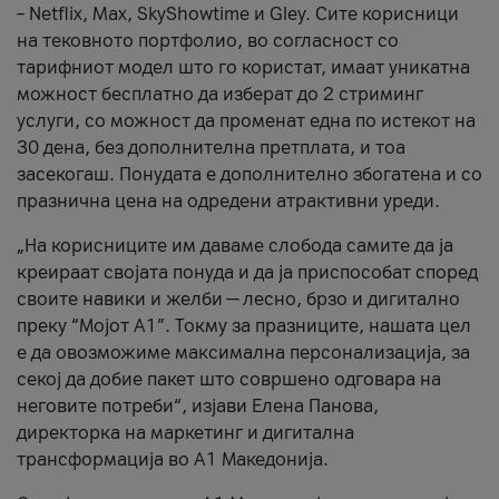
– Netflix, Max, SkyShowtime и Gley. Сите корисници
на тековното портфолио, во согласност со
тарифниот модел што го користат, имаат уникатна
можност бесплатно да изберат до 2 стриминг
услуги, со можност да променат една по истекот на
30 дена, без дополнителна претплата, и тоа
засекогаш. Понудата е дополнително збогатена и со
празнична цена на одредени атрактивни уреди.
„На корисниците им даваме слобода самите да ја
креираат својата понуда и да ја приспособат според
своите навики и желби — лесно, брзо и дигитално
преку “Мојот А1”. Токму за празниците, нашата цел
е да овозможиме максимална персонализација, за
секој да добие пакет што совршено одговара на
неговите потреби“, изјави Елена Панова,
директорка на маркетинг и дигитална
трансформација во А1 Македонија.