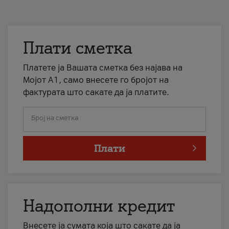
Плати сметка
Платете ја Вашата сметка без најава на
Мојот А1, само внесете го бројот на
фактурата што сакате да ја платите.
Број на сметка
Плати
Надополни кредит
Внесете ја сумата која што сакате да ја