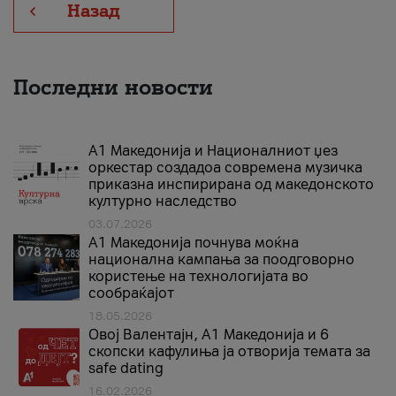
Назад
Последни новости
А1 Македонија и Националниот џез
оркестар создадоа современа музичка
приказна инспирирана од македонското
културно наследство
03.07.2026
A1 Македонија почнува моќна
национална кампања за поодговорно
користење на технологијата во
сообраќајот
18.05.2026
Овој Валентајн, A1 Македонија и 6
скопски кафулиња ја отворија темата за
safe dating
16.02.2026