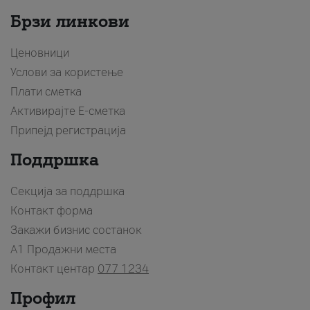
Брзи линкови
Ценовници
Услови за користење
Плати сметка
Активирајте Е-сметка
Припејд регистрација
Поддршка
Секција за поддршка
Контакт форма
Закажи бизнис состанок
A1 Продажни места
Контакт центар
077 1234
Профил