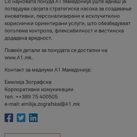
Со најновата понуда А1 Македонија уште еднаш ја
потврдува својата стратегиска насока за создавање
иновативни, персонализирани и исклучително
кориснички ориентирани услуги, што обезбедуваат
поголема контрола, флексибилност и вистинска
додадена вредност.
Повеќе детали за понудата се достапни на
www.А1.mk.
Контакт за медиуми А1 Македонија:
Емилија Зографска
Корпоративни комуникации
тел. ++389 75 400505
e-mail: emilija.zografska@A1.mk