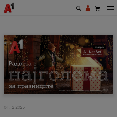
МК
EN
SQ
Приватни
Деловни
Поддршка
Надополни кредит
04.12.2025
Плати сметка