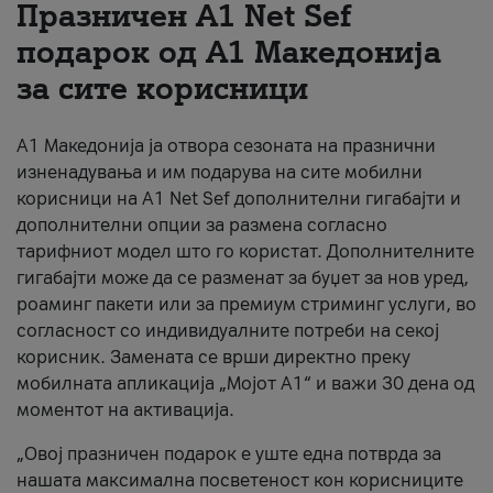
Празничен A1 Net Sеf
За нас
подарок од А1 Македонија
за сите корисници
#ПодобарОнлајн
А1 Македонија ја отвора сезоната на празнични
изненадувања и им подарува на сите мобилни
корисници на A1 Net Sef дополнителни гигабајти и
дополнителни опции за размена согласно
тарифниот модел што го користат. Дополнителните
гигабајти може да се разменат за буџет за нов уред,
роаминг пакети или за премиум стриминг услуги, во
согласност со индивидуалните потреби на секој
корисник. Замената се врши директно преку
мобилната апликација „Мојот А1“ и важи 30 дена од
моментот на активација.
„Овој празничен подарок е уште една потврда за
нашата максимална посветеност кон корисниците