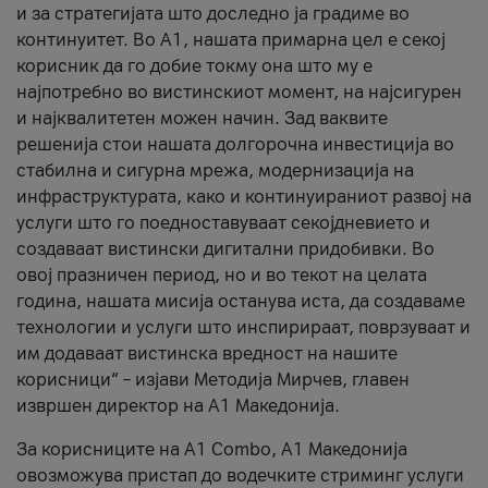
и за стратегијата што доследно ја градиме во
континуитет. Во А1, нашата примарна цел е секој
корисник да го добие токму она што му е
најпотребно во вистинскиот момент, на најсигурен
и најквалитетен можен начин. Зад ваквите
решенија стои нашата долгорочна инвестиција во
стабилна и сигурна мрежа, модернизација на
инфраструктурата, како и континуираниот развој на
услуги што го поедноставуваат секојдневието и
создаваат вистински дигитални придобивки. Во
овој празничен период, но и во текот на целата
година, нашата мисија останува иста, да создаваме
технологии и услуги што инспирираат, поврзуваат и
им додаваат вистинска вредност на нашите
корисници“ – изјави Методија Мирчев, главен
извршен директор на А1 Македонија.
За корисниците на A1 Combo, А1 Македонија
овозможува пристап до водечките стриминг услуги