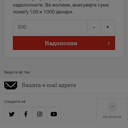
надополните. Ве молиме, внесувајте сума
помеѓу 100 и 1000 денари.
-
+
Надополни
Бидете во тек
Следете нè
На почеток