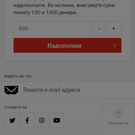
надополните. Ве молиме, внесувајте сума
помеѓу 100 и 1000 денари.
-
+
Надополни
Бидете во тек
Следете нè
На почеток