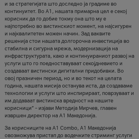
и за стратегијата што доследно ја градиме во
континуитет. Во А1, нашата примарна цел е секој
корисник да го добие токму она што му е
најпотребно во вистинскиот момент, на најсигурен
и најквалитетен можен начин. Зад ваквите
решенија стои нашата долгорочна инвестиција во
стабилна и сигурна мрежа, модернизација на
инфраструктурата, како и континуираниот развој на
услуги што го поедноставуваат секојдневието и
создаваат вистински дигитални придобивки. Во
овој празничен период, но и во текот на целата
година, нашата мисија останува иста, да создаваме
технологии и услуги што инспирираат, поврзуваат и
им додаваат вистинска вредност на нашите
корисници“ – изјави Методија Мирчев, главен
извршен директор на А1 Македонија.
За корисниците на A1 Combo, А1 Македонија
овозможува пристап до водечките стриминг услуги