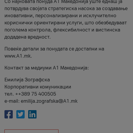
Со најновата понуда А1 Македонија уште еднаш ја
потврдува својата стратегиска насока за создавање
иновативни, персонализирани и исклучително
кориснички ориентирани услуги, што обезбедуваат
поголема контрола, флексибилност и вистинска
додадена вредност.
Повеќе детали за понудата се достапни на
www.А1.mk.
Контакт за медиуми А1 Македонија:
Емилија Зографска
Корпоративни комуникации
тел. ++389 75 400505
e-mail: emilija.zografska@A1.mk