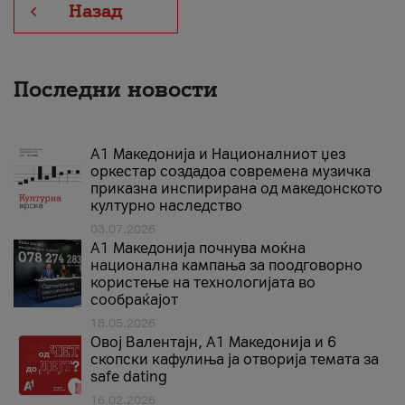
Назад
Последни новости
А1 Македонија и Националниот џез
оркестар создадоа современа музичка
приказна инспирирана од македонското
културно наследство
03.07.2026
A1 Македонија почнува моќна
национална кампања за поодговорно
користење на технологијата во
сообраќајот
18.05.2026
Овој Валентајн, A1 Македонија и 6
скопски кафулиња ја отворија темата за
safe dating
16.02.2026