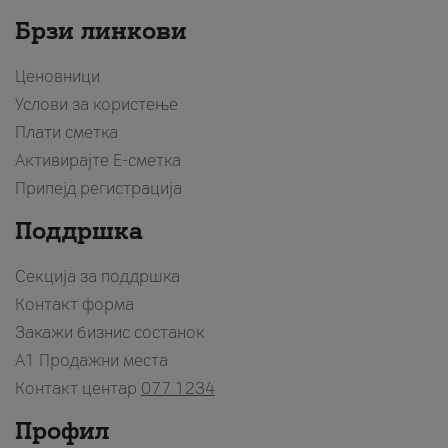
Брзи линкови
Ценовници
Услови за користење
Плати сметка
Активирајте Е-сметка
Припејд регистрација
Поддршка
Секција за поддршка
Контакт форма
Закажи бизнис состанок
A1 Продажни места
Контакт центар
077 1234
Профил