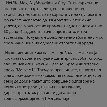
– Netflix, Max, SkyShowtime и Gley. Сите корисници
на тековното портфолио, во согласност со
тарифниот модел што го користат, имаат уникатна
можност бесплатно да изберат до 2 стриминг
услуги, со можност да променат една по истекот на
30 дена, без дополнителна претплата, и тоа
засекогаш. Понудата е дополнително збогатена и со
празнична цена на одредени атрактивни уреди.
„На корисниците им даваме слобода самите да ја
креираат својата понуда и да ја приспособат според
своите навики и желби — лесно, брзо и дигитално
преку “Мојот А1”. Токму за празниците, нашата цел
е да овозможиме максимална персонализација, за
секој да добие пакет што совршено одговара на
неговите потреби“, изјави Елена Панова,
директорка на маркетинг и дигитална
трансформација во А1 Македонија.