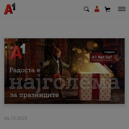
МК
EN
SQ
Приватни
Деловни
Поддршка
Надополни кредит
04.12.2025
Плати сметка