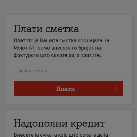
Плати сметка
Платете ја Вашата сметка без најава на
Мојот А1, само внесете го бројот на
фактурата што сакате да ја платите.
Број на сметка
Плати
Надополни кредит
Внесете ја сумата која што сакате да ја