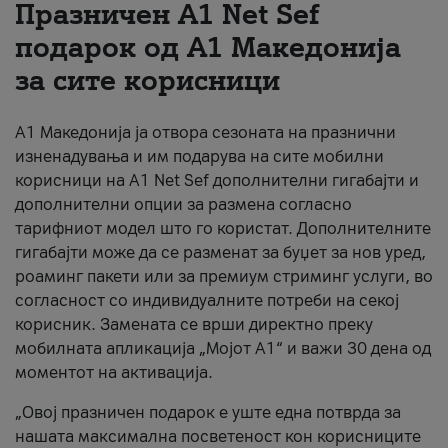
Празничен A1 Net Sеf
За нас
подарок од А1 Македонија
за сите корисници
#ПодобарОнлајн
А1 Македонија ја отвора сезоната на празнични
изненадувања и им подарува на сите мобилни
корисници на A1 Net Sef дополнителни гигабајти и
дополнителни опции за размена согласно
тарифниот модел што го користат. Дополнителните
гигабајти може да се разменат за буџет за нов уред,
роаминг пакети или за премиум стриминг услуги, во
согласност со индивидуалните потреби на секој
корисник. Замената се врши директно преку
мобилната апликација „Мојот А1“ и важи 30 дена од
моментот на активација.
„Овој празничен подарок е уште една потврда за
нашата максимална посветеност кон корисниците