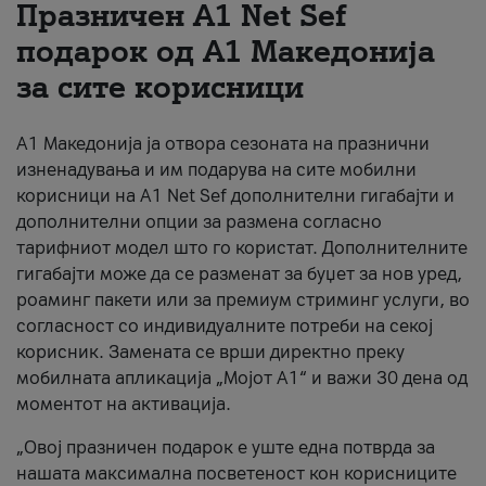
Празничен A1 Net Sеf
За нас
подарок од А1 Македонија
за сите корисници
#ПодобарОнлајн
А1 Македонија ја отвора сезоната на празнични
изненадувања и им подарува на сите мобилни
корисници на A1 Net Sef дополнителни гигабајти и
дополнителни опции за размена согласно
тарифниот модел што го користат. Дополнителните
гигабајти може да се разменат за буџет за нов уред,
роаминг пакети или за премиум стриминг услуги, во
согласност со индивидуалните потреби на секој
корисник. Замената се врши директно преку
мобилната апликација „Мојот А1“ и важи 30 дена од
моментот на активација.
„Овој празничен подарок е уште една потврда за
нашата максимална посветеност кон корисниците