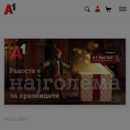
МК
EN
SQ
Приватни
Деловни
Поддршка
Надополни кредит
04.12.2025
Плати сметка