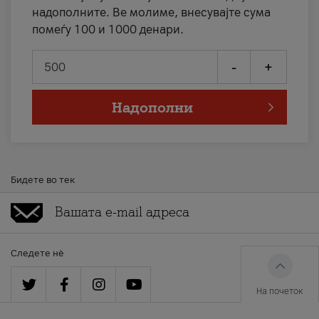
надополните. Ве молиме, внесувајте сума
помеѓу 100 и 1000 денари.
-
+
Надополни
Бидете во тек
Следете нè
На почеток