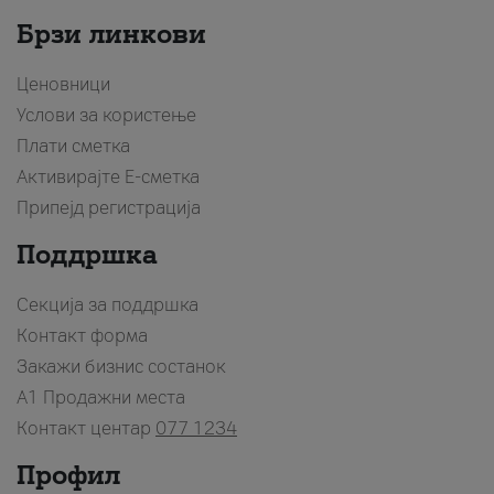
Брзи линкови
Ценовници
Услови за користење
Плати сметка
Активирајте Е-сметка
Припејд регистрација
Поддршка
Секција за поддршка
Контакт форма
Закажи бизнис состанок
A1 Продажни места
Контакт центар
077 1234
Профил