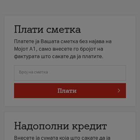
Плати сметка
Платете ја Вашата сметка без најава на
Мојот А1, само внесете го бројот на
фактурата што сакате да ја платите.
Број на сметка
Плати
Надополни кредит
Внесете ја сумата која што сакате да ја