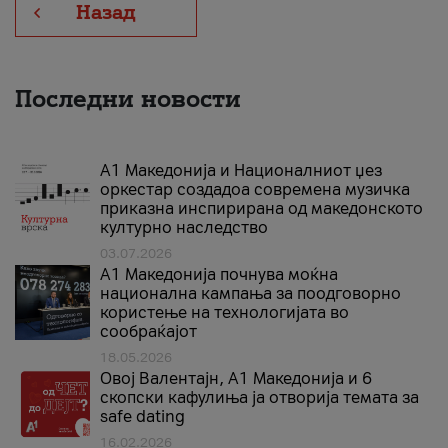
Назад
Последни новости
А1 Македонија и Националниот џез
оркестар создадоа современа музичка
приказна инспирирана од македонското
културно наследство
03.07.2026
A1 Македонија почнува моќна
национална кампања за поодговорно
користење на технологијата во
сообраќајот
18.05.2026
Овој Валентајн, A1 Македонија и 6
скопски кафулиња ја отворија темата за
safe dating
16.02.2026