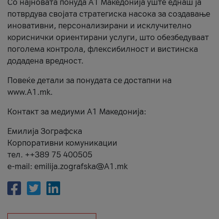
Со најновата понуда А1 Македонија уште еднаш ја
потврдува својата стратегиска насока за создавање
иновативни, персонализирани и исклучително
кориснички ориентирани услуги, што обезбедуваат
поголема контрола, флексибилност и вистинска
додадена вредност.
Повеќе детали за понудата се достапни на
www.А1.mk.
Контакт за медиуми А1 Македонија:
Емилија Зографска
Корпоративни комуникации
тел. ++389 75 400505
e-mail: emilija.zografska@A1.mk