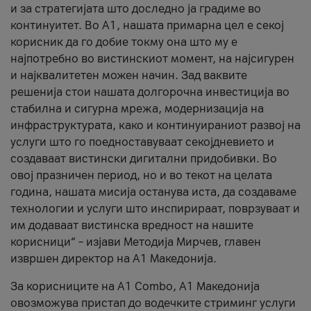
и за стратегијата што доследно ја градиме во
континуитет. Во А1, нашата примарна цел е секој
корисник да го добие токму она што му е
најпотребно во вистинскиот момент, на најсигурен
и најквалитетен можен начин. Зад ваквите
решенија стои нашата долгорочна инвестиција во
стабилна и сигурна мрежа, модернизација на
инфраструктурата, како и континуираниот развој на
услуги што го поедноставуваат секојдневието и
создаваат вистински дигитални придобивки. Во
овој празничен период, но и во текот на целата
година, нашата мисија останува иста, да создаваме
технологии и услуги што инспирираат, поврзуваат и
им додаваат вистинска вредност на нашите
корисници“ – изјави Методија Мирчев, главен
извршен директор на А1 Македонија.
За корисниците на A1 Combo, А1 Македонија
овозможува пристап до водечките стриминг услуги