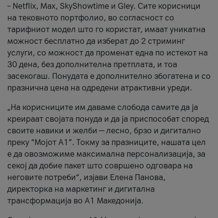
– Netflix, Max, SkyShowtime и Gley. Сите корисници
на тековното портфолио, во согласност со
тарифниот модел што го користат, имаат уникатна
можност бесплатно да изберат до 2 стриминг
услуги, со можност да променат една по истекот на
30 дена, без дополнителна претплата, и тоа
засекогаш. Понудата е дополнително збогатена и со
празнична цена на одредени атрактивни уреди.
„На корисниците им даваме слобода самите да ја
креираат својата понуда и да ја приспособат според
своите навики и желби — лесно, брзо и дигитално
преку “Мојот А1”. Токму за празниците, нашата цел
е да овозможиме максимална персонализација, за
секој да добие пакет што совршено одговара на
неговите потреби“, изјави Елена Панова,
директорка на маркетинг и дигитална
трансформација во А1 Македонија.