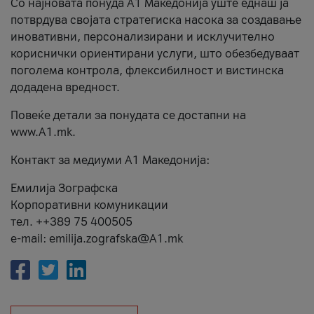
Со најновата понуда А1 Македонија уште еднаш ја
потврдува својата стратегиска насока за создавање
иновативни, персонализирани и исклучително
кориснички ориентирани услуги, што обезбедуваат
поголема контрола, флексибилност и вистинска
додадена вредност.
Повеќе детали за понудата се достапни на
www.А1.mk.
Контакт за медиуми А1 Македонија:
Емилија Зографска
Корпоративни комуникации
тел. ++389 75 400505
e-mail: emilija.zografska@A1.mk