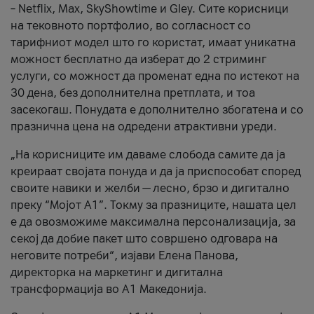
– Netflix, Max, SkyShowtime и Gley. Сите корисници
на тековното портфолио, во согласност со
тарифниот модел што го користат, имаат уникатна
можност бесплатно да изберат до 2 стриминг
услуги, со можност да променат една по истекот на
30 дена, без дополнителна претплата, и тоа
засекогаш. Понудата е дополнително збогатена и со
празнична цена на одредени атрактивни уреди.
„На корисниците им даваме слобода самите да ја
креираат својата понуда и да ја приспособат според
своите навики и желби — лесно, брзо и дигитално
преку “Мојот А1”. Токму за празниците, нашата цел
е да овозможиме максимална персонализација, за
секој да добие пакет што совршено одговара на
неговите потреби“, изјави Елена Панова,
директорка на маркетинг и дигитална
трансформација во А1 Македонија.