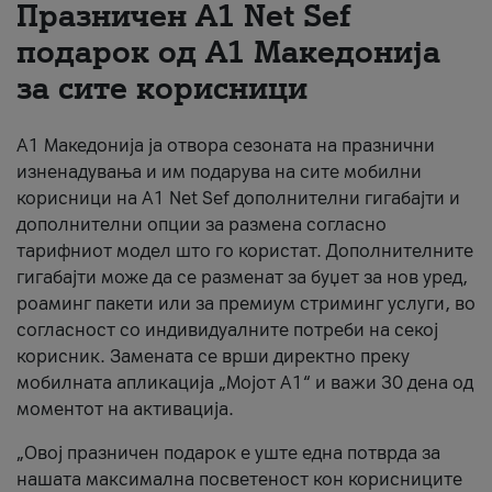
Празничен A1 Net Sеf
За нас
подарок од А1 Македонија
за сите корисници
#ПодобарОнлајн
А1 Македонија ја отвора сезоната на празнични
изненадувања и им подарува на сите мобилни
корисници на A1 Net Sef дополнителни гигабајти и
дополнителни опции за размена согласно
тарифниот модел што го користат. Дополнителните
гигабајти може да се разменат за буџет за нов уред,
роаминг пакети или за премиум стриминг услуги, во
согласност со индивидуалните потреби на секој
корисник. Замената се врши директно преку
мобилната апликација „Мојот А1“ и важи 30 дена од
моментот на активација.
„Овој празничен подарок е уште една потврда за
нашата максимална посветеност кон корисниците