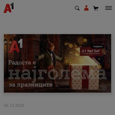
МК
EN
SQ
Приватни
Деловни
Поддршка
Надополни кредит
04.12.2025
Плати сметка