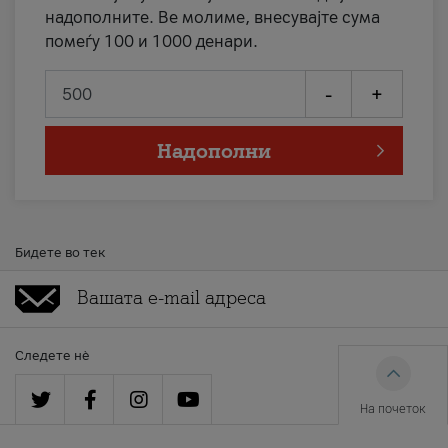
надополните. Ве молиме, внесувајте сума
помеѓу 100 и 1000 денари.
-
+
Надополни
Бидете во тек
Следете нè
На почеток