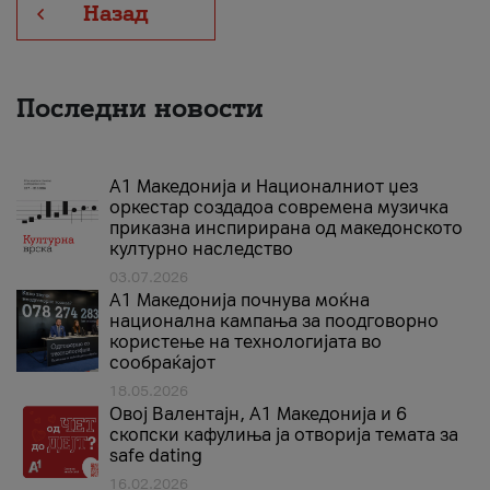
Назад
Последни новости
А1 Македонија и Националниот џез
оркестар создадоа современа музичка
приказна инспирирана од македонското
културно наследство
03.07.2026
A1 Македонија почнува моќна
национална кампања за поодговорно
користење на технологијата во
сообраќајот
18.05.2026
Овој Валентајн, A1 Македонија и 6
скопски кафулиња ја отворија темата за
safe dating
16.02.2026