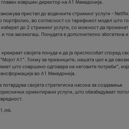
, главен извршен директор на А1 Македонија.
можува пристап до водечките стриминг услуги – Netflix
то портфолио, во согласност со тарифниот модел што го
изберат до 2 стриминг услуги, со можност да променат
, и тоа засекогаш. Понудата е дополнително збогатена и
 креираат својата понуда и да ја приспособат според св
 “Мојот А1”. Токму за празниците, нашата цел е да ово
пакет што совршено одговара на неговите потреби“, изј
рансформација во А1 Македонија.
а потврдува својата стратегиска насока за создавање
ориснички ориентирани услуги, што обезбедуваат пого
 вредност.
1.mk.