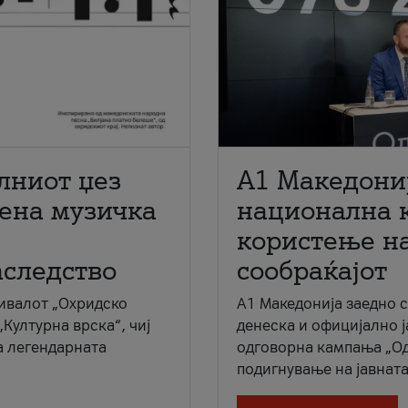
лниот џез
A1 Македони
мена музичка
национална 
користење на
аследство
сообраќајот
ивалот „Охридско
A1 Македонија заедно 
„Културна врска“, чиј
денеска и официјално 
а легендарната
одговорна кампања „Од
подигнување на јавната 