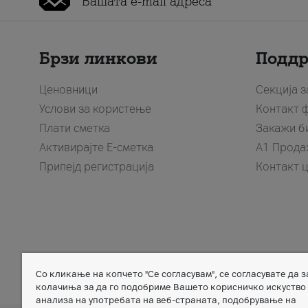
Брзи линкови
Подд
Ценовници
Секција 
Услови за користење
Контакт 
Плати сметка
Закажи б
Активирајте Е-сметка
A1 Прода
Припејд регистрација
Контакт 
Со кликање на копчето "Се согласувам", се согласувате да 
Member of
колачиња за да го подобриме Вашето корисничко искуство
анализа на употребата на веб-страната, подобрување на