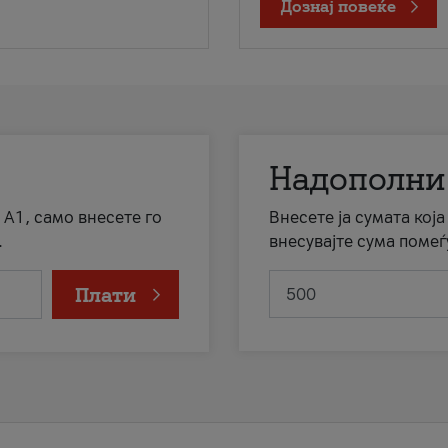
Дознај повеќе
Надополни
 А1, само внесете го
Внесете ја сумата кој
.
внесувајте сума помеѓ
Плати