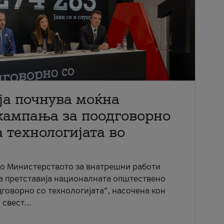
ја почнува моќна
кампања за поодговорно
 технологијата во
со Министерството за внатрешни работи
ја претставија националната општествено
говорно со технологијата“, насочена кон
свест...