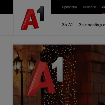
Приватни
Деловни
З
За А1
За подобар 