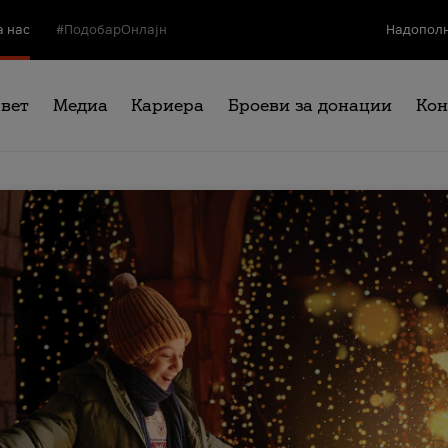
а нас
#ПодобарОнлајн
Надополн
свет
Медиа
Кариера
Броеви за донации
Кон