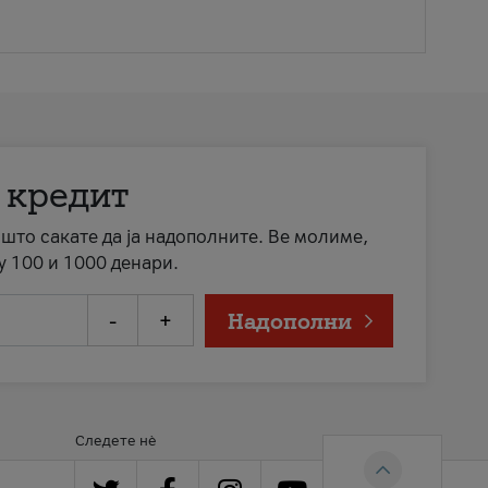
 кредит
а што сакате да ја надополните. Ве молиме,
у 100 и 1000 денари.
-
+
Надополни
Следете нè