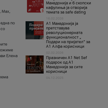
Македонија и 6 скопски
кафулиња ја отворија
, Max,
темата за safe dating
16.02.2026
 една по
А1 Македонија ја
претставува
 со
револуционерната
функционалност „
Подари на пријател“ за
оите
А1 Алфа корисници
зможиме
02.02.2026
ави Елена
Празничен A1 Net Sеf
подарок од А1
Македонија за сите
корисници
лема
04.12.2025