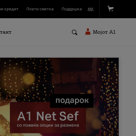
и кредит
Плати сметка
Поддршка
МК
такт
Мојот A1