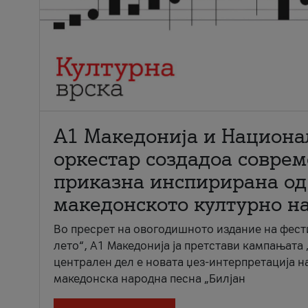
А1 Македонија и Национа
оркестар создадоа совре
приказна инспирирана од
македонското културно н
Во пресрет на овогодишното издание на фест
лето“, А1 Македонија ја претстави кампањата 
централен дел е новата џез-интерпретација н
македонска народна песна „Билјан