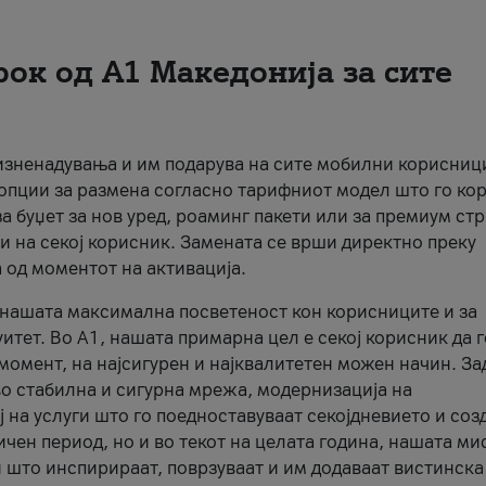
рок од А1 Македонија за сите
 изненадувања и им подарува на сите мобилни корисниц
 опции за размена согласно тарифниот модел што го кор
а буџет за нов уред, роаминг пакети или за премиум ст
и на секој корисник. Замената се врши директно преку
 од моментот на активација.
а нашата максимална посветеност кон корисниците и за
итет. Во А1, нашата примарна цел е секој корисник да 
момент, на најсигурен и најквалитетен можен начин. За
о стабилна и сигурна мрежа, модернизација на
 на услуги што го поедноставуваат секојдневието и соз
чен период, но и во текот на целата година, нашата ми
и што инспирираат, поврзуваат и им додаваат вистинска