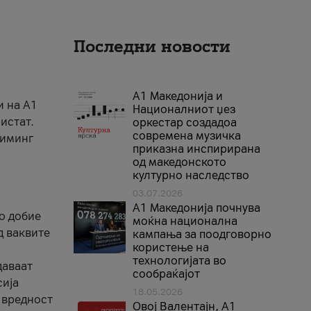
Последни новости
А1 Македонија и
и на A1
Националниот џез
истат.
оркестар создадоа
современа музичка
риминг
приказна инспирирана
од македонското
културно наследство
03.07.2026
A1 Македонија почнува
го добие
моќна национална
д ваквите
кампања за поодговорно
користење на
технологијата во
даваат
сообраќајот
сија
18.05.2026
 вредност
Овој Валентајн, A1