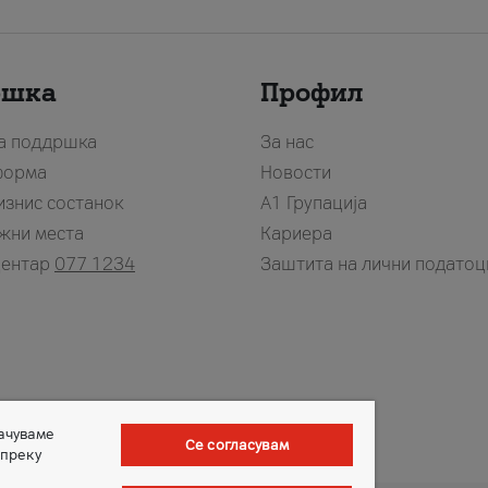
ршка
Профил
за поддршка
За нас
форма
Новости
изнис состанок
А1 Групација
жни места
Кариера
центар
077 1234
Заштита на лични податоц
зачуваме
Се согласувам
 преку