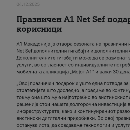
04.12.2025
Празничен A1 Net Sеf пода
корисници
А1 Македонија ја отвора сезоната на празнични
Net Sef дополнителни гигабајти и дополнителни
Дополнителните гигабајти може да се разменат з
услуги, во согласност со индивидуалните потреб
мобилната апликација „Мојот А1“ и важи 30 дена
„Овој празничен подарок е уште една потврда з
стратегијата што доследно ја градиме во контину
токму она што му е најпотребно во вистинскиот 
решенија стои нашата долгорочна инвестиција в
инфраструктурата, како и континуираниот развој
вистински дигитални придобивки. Во овој празни
останува иста, да создаваме технологии и услуг