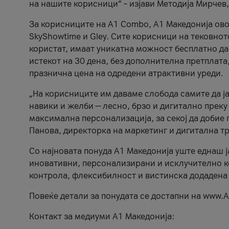
на нашите корисници“ – изјави Методија Мирчев
За корисниците на A1 Combo, А1 Македонија овоз
SkyShowtime и Gley. Сите корисници на тековно
користат, имаат уникатна можност бесплатно да 
истекот на 30 дена, без дополнителна претплата
празнична цена на одредени атрактивни уреди.
„На корисниците им даваме слобода самите да ја
навики и желби — лесно, брзо и дигитално преку
максимална персонализација, за секој да добие 
Панова, директорка на маркетинг и дигитална т
Со најновата понуда А1 Македонија уште еднаш ј
иновативни, персонализирани и исклучително к
контрола, флексибилност и вистинска додадена
Повеќе детали за понудата се достапни на www.А
Контакт за медиуми А1 Македонија: