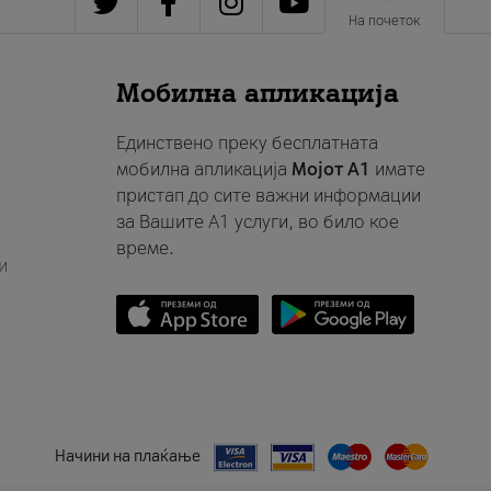
На почеток
Мобилна апликација
Единствено преку бесплатната
мобилна апликација
Мојот A1
имате
пристап до сите важни информации
за Вашите A1 услуги, во било кое
време.
и
Начини на плаќање