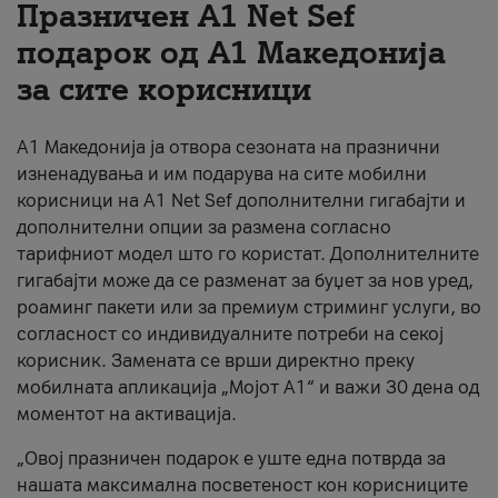
Празничен A1 Net Sеf
За нас
подарок од А1 Македонија
за сите корисници
#ПодобарОнлајн
А1 Македонија ја отвора сезоната на празнични
изненадувања и им подарува на сите мобилни
корисници на A1 Net Sef дополнителни гигабајти и
дополнителни опции за размена согласно
тарифниот модел што го користат. Дополнителните
гигабајти може да се разменат за буџет за нов уред,
роаминг пакети или за премиум стриминг услуги, во
согласност со индивидуалните потреби на секој
корисник. Замената се врши директно преку
мобилната апликација „Мојот А1“ и важи 30 дена од
моментот на активација.
„Овој празничен подарок е уште една потврда за
нашата максимална посветеност кон корисниците