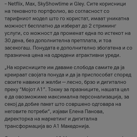
– Netflix, Max, SkyShowtime и Gley. Сите корисници
на тековното портфолио, во согласност со
тарифниот модел што го користат, имаат уникатна
можност бесплатно да изберат до 2 стриминг
услуги, со можност да променат една по истекот на
30 дена, без дополнителна претплата, и тоа
засекогаш. Понудата е дополнително збогатена и со
празнична цена на одредени атрактивни уреди.
„На корисниците им даваме слобода самите да ја
креираат својата понуда и да ја приспособат според
своите навики и желби — лесно, брзо и дигитално
преку “Мојот А1”. Токму за празниците, нашата цел
е да овозможиме максимална персонализација, за
секој да добие пакет што совршено одговара на
неговите потреби“, изјави Елена Панова,
директорка на маркетинг и дигитална
трансформација во А1 Македонија.