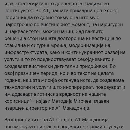
и за стратегијата што доследно ја градиме во
континуитет. Во А1, нашата примарна цел е секој
корисник да го добие токму она што му е
најпотребно во вистинскиот момент, на најсигурен
и најквалитетен можен начин. Зад ваквите
решенија стои нашата долгорочна инвестиција во
стабилна и сигурна мрежа, модернизација на
инфраструктурата, како и континуираниот развој на
услуги што го поедноставуваат секојдневието и
создаваат вистински дигитални придобивки. Во
овој празничен период, но и во текот на целата
година, нашата мисија останува иста, да создаваме
технологии и услуги што инспирираат, поврзуваат и
им додаваат вистинска вредност на нашите
корисници“ – изјави Методија Мирчев, главен
извршен директор на А1 Македонија.
За корисниците на A1 Combo, А1 Македонија
овозможува пристап до водечките стриминг услуги