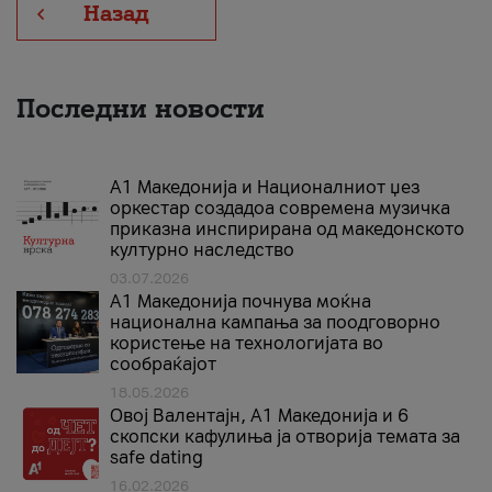
Назад
Последни новости
А1 Македонија и Националниот џез
оркестар создадоа современа музичка
приказна инспирирана од македонското
културно наследство
03.07.2026
A1 Македонија почнува моќна
национална кампања за поодговорно
користење на технологијата во
сообраќајот
18.05.2026
Овој Валентајн, A1 Македонија и 6
скопски кафулиња ја отворија темата за
safe dating
16.02.2026