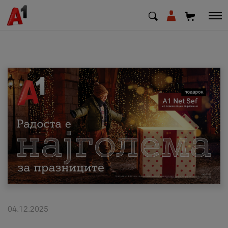
МК
EN
SQ
Приватни
Деловни
Поддршка
Надополни кредит
04.12.2025
Плати сметка