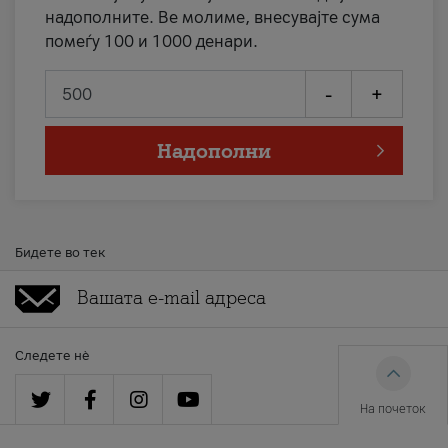
надополните. Ве молиме, внесувајте сума
помеѓу 100 и 1000 денари.
-
+
Надополни
Бидете во тек
Следете нè
На почеток