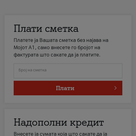
Плати сметка
Платете ја Вашата сметка без најава на
Мојот А1, само внесете го бројот на
фактурата што сакате да ја платите.
Број на сметка
Плати
Надополни кредит
Внесете ја сумата која што сакате да ја