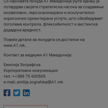
Со најновата понуда А1 Македонија уште еднаш ја
потврдува својата стратегиска насока за создавање
иновативни, персонализирани и исклучително
кориснички ориентирани услуги, што обезбедуваат
поголема контрола, флексибилност и вистинска
додадена вредност.
Повеќе детали за понудата се достапни на
www.А1.mk.
Контакт за медиуми А1 Македонија:
Емилија Зографска
Корпоративни комуникации
тел. ++389 75 400505
e-mail: emilija.zografska@A1.mk