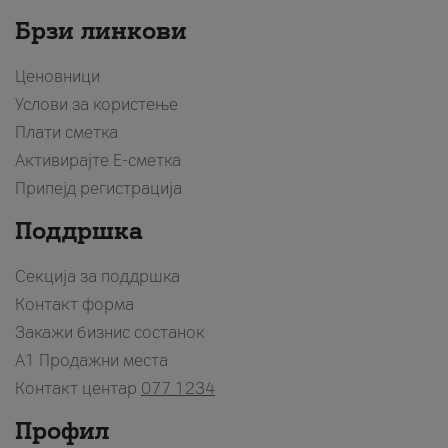
Брзи линкови
Ценовници
Услови за користење
Плати сметка
Активирајте Е-сметка
Припејд регистрација
Поддршка
Секција за поддршка
Контакт форма
Закажи бизнис состанок
A1 Продажни места
Контакт центар
077 1234
Профил