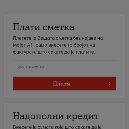
Плати сметка
Платете ја Вашата сметка без најава на
Мојот А1, само внесете го бројот на
фактурата што сакате да ја платите.
Број на сметка
Плати
Надополни кредит
Внесете ја сумата која што сакате да ја