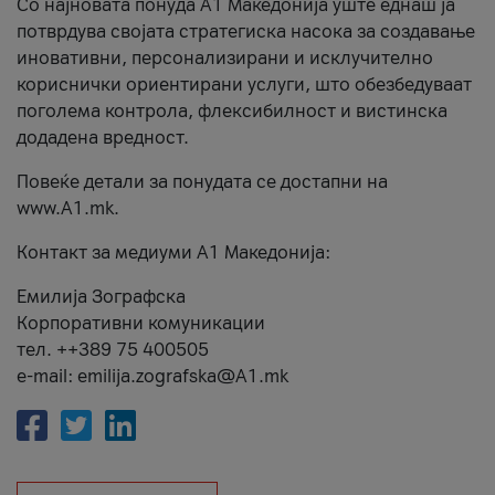
Со најновата понуда А1 Македонија уште еднаш ја
потврдува својата стратегиска насока за создавање
иновативни, персонализирани и исклучително
кориснички ориентирани услуги, што обезбедуваат
поголема контрола, флексибилност и вистинска
додадена вредност.
Повеќе детали за понудата се достапни на
www.А1.mk.
Контакт за медиуми А1 Македонија:
Емилија Зографска
Корпоративни комуникации
тел. ++389 75 400505
e-mail: emilija.zografska@A1.mk