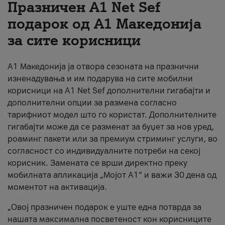
Празничен A1 Net Sеf
За нас
подарок од А1 Македонија
за сите корисници
#ПодобарОнлајн
А1 Македонија ја отвора сезоната на празнични
изненадувања и им подарува на сите мобилни
корисници на A1 Net Sef дополнителни гигабајти и
дополнителни опции за размена согласно
тарифниот модел што го користат. Дополнителните
гигабајти може да се разменат за буџет за нов уред,
роаминг пакети или за премиум стриминг услуги, во
согласност со индивидуалните потреби на секој
корисник. Замената се врши директно преку
мобилната апликација „Мојот А1“ и важи 30 дена од
моментот на активација.
„Овој празничен подарок е уште една потврда за
нашата максимална посветеност кон корисниците