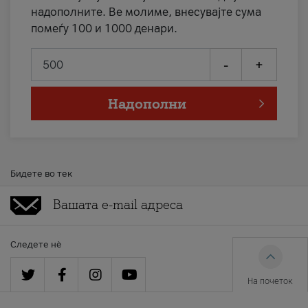
надополните. Ве молиме, внесувајте сума
помеѓу 100 и 1000 денари.
-
+
Надополни
Бидете во тек
Следете нè
На почеток