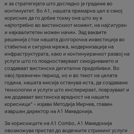
и за стратегијата што доследно ја градиме во
континуитет. Во А1, нашата примарна цел е секој
корисник да го добие токму она што му е
најпотребно во вистинскиот момент, на најсигурен
и најквалитетен можен начин. Зад ваквите
решенија стои нашата долгорочна инвестиција во
стабилна и сигурна мрежа, модернизација на
инфраструктурата, како и континуираниот развој на
услуги што го поедноставуваат секојдневието и
создаваат вистински дигитални придобивки. Во
овој празничен период, но и во текот на целата
година, нашата мисија останува иста, да создаваме
технологии и услуги што инспирираат, поврзуваат и
им додаваат вистинска вредност на нашите
корисници“ – изјави Методија Мирчев, главен
извршен директор на А1 Македонија.
За корисниците на A1 Combo, А1 Македонија
овозможува пристап до водечките стриминг услуги