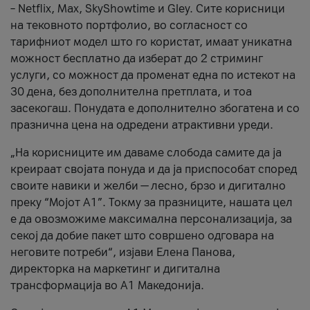
– Netflix, Max, SkyShowtime и Gley. Сите корисници
на тековното портфолио, во согласност со
тарифниот модел што го користат, имаат уникатна
можност бесплатно да изберат до 2 стриминг
услуги, со можност да променат една по истекот на
30 дена, без дополнителна претплата, и тоа
засекогаш. Понудата е дополнително збогатена и со
празнична цена на одредени атрактивни уреди.
„На корисниците им даваме слобода самите да ја
креираат својата понуда и да ја приспособат според
своите навики и желби — лесно, брзо и дигитално
преку “Мојот А1”. Токму за празниците, нашата цел
е да овозможиме максимална персонализација, за
секој да добие пакет што совршено одговара на
неговите потреби“, изјави Елена Панова,
директорка на маркетинг и дигитална
трансформација во А1 Македонија.