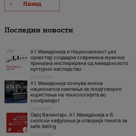
Назад
Последни новости
А1 Македонија и Националниот џез
оркестар создадоа современа музичка
приказна инспирирана од македонското
културно наследство
03.07.2026
A1 Македонија почнува моќна
национална кампања за поодговорно
користење на технологијата во
сообраќајот
18.05.2026
Овој Валентајн, A1 Македонија и 6
скопски кафулиња ја отворија темата за
safe dating
16.02.2026