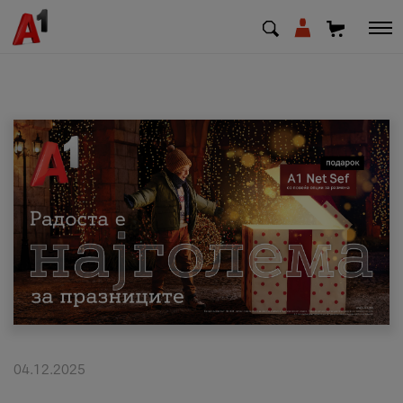
МК
EN
SQ
Приватни
Деловни
Поддршка
Надополни кредит
04.12.2025
Плати сметка