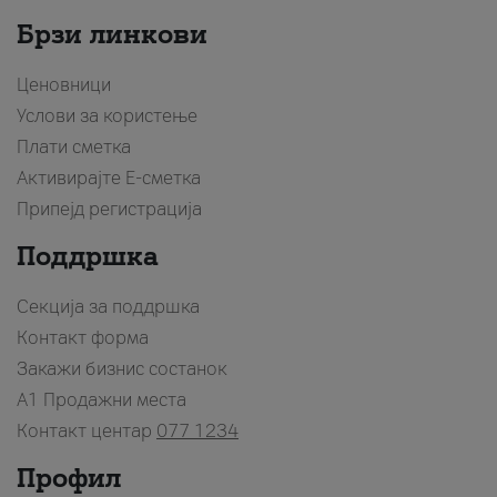
Брзи линкови
Ценовници
Услови за користење
Плати сметка
Активирајте Е-сметка
Припејд регистрација
Поддршка
Секција за поддршка
Контакт форма
Закажи бизнис состанок
A1 Продажни места
Контакт центар
077 1234
Профил