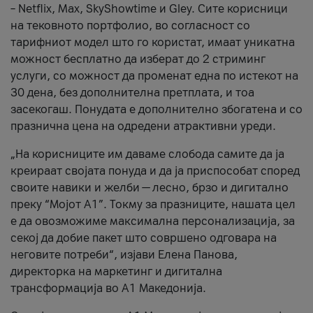
– Netflix, Max, SkyShowtime и Gley. Сите корисници
на тековното портфолио, во согласност со
тарифниот модел што го користат, имаат уникатна
можност бесплатно да изберат до 2 стриминг
услуги, со можност да променат една по истекот на
30 дена, без дополнителна претплата, и тоа
засекогаш. Понудата е дополнително збогатена и со
празнична цена на одредени атрактивни уреди.
„На корисниците им даваме слобода самите да ја
креираат својата понуда и да ја приспособат според
своите навики и желби — лесно, брзо и дигитално
преку “Мојот А1”. Токму за празниците, нашата цел
е да овозможиме максимална персонализација, за
секој да добие пакет што совршено одговара на
неговите потреби“, изјави Елена Панова,
директорка на маркетинг и дигитална
трансформација во А1 Македонија.