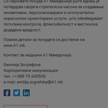
Со најновата понуда А1 Македонија уште еднаш ја
потврдува својата стратегиска насока за создавање
иновативни, персонализирани и исклучително
кориснички ориентирани услуги, што обезбедуваат
поголема контрола, флексибилност и вистинска
додадена вредност.
Повеќе детали за понудата се достапни на
www.А1.mk.
Контакт за медиуми А1 Македонија:
Емилија Зографска
Корпоративни комуникации
тел. ++389 75 400505
e-mail: emilija.zografska@A1.mk