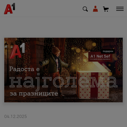
МК
EN
SQ
Приватни
Деловни
Поддршка
Надополни кредит
04.12.2025
Плати сметка