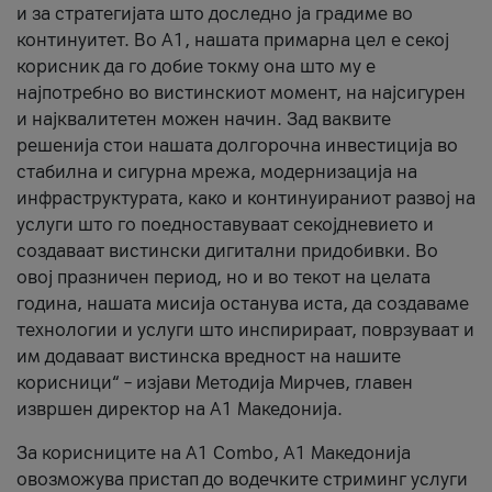
и за стратегијата што доследно ја градиме во
континуитет. Во А1, нашата примарна цел е секој
корисник да го добие токму она што му е
најпотребно во вистинскиот момент, на најсигурен
и најквалитетен можен начин. Зад ваквите
решенија стои нашата долгорочна инвестиција во
стабилна и сигурна мрежа, модернизација на
инфраструктурата, како и континуираниот развој на
услуги што го поедноставуваат секојдневието и
создаваат вистински дигитални придобивки. Во
овој празничен период, но и во текот на целата
година, нашата мисија останува иста, да создаваме
технологии и услуги што инспирираат, поврзуваат и
им додаваат вистинска вредност на нашите
корисници“ – изјави Методија Мирчев, главен
извршен директор на А1 Македонија.
За корисниците на A1 Combo, А1 Македонија
овозможува пристап до водечките стриминг услуги