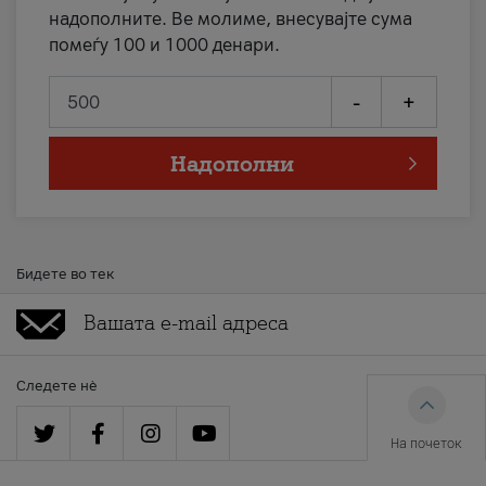
надополните. Ве молиме, внесувајте сума
помеѓу 100 и 1000 денари.
-
+
Надополни
Бидете во тек
Следете нè
На почеток