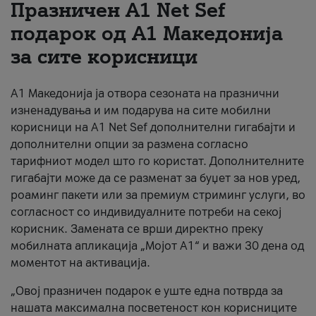
Празничен A1 Net Sеf
За нас
подарок од А1 Македонија
за сите корисници
#ПодобарОнлајн
А1 Македонија ја отвора сезоната на празнични
изненадувања и им подарува на сите мобилни
корисници на A1 Net Sef дополнителни гигабајти и
дополнителни опции за размена согласно
тарифниот модел што го користат. Дополнителните
гигабајти може да се разменат за буџет за нов уред,
роаминг пакети или за премиум стриминг услуги, во
согласност со индивидуалните потреби на секој
корисник. Замената се врши директно преку
мобилната апликација „Мојот А1“ и важи 30 дена од
моментот на активација.
„Овој празничен подарок е уште една потврда за
нашата максимална посветеност кон корисниците