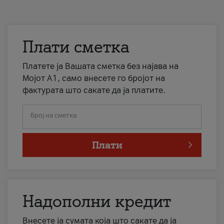
Плати сметка
Платете ја Вашата сметка без најава на
Мојот А1, само внесете го бројот на
фактурата што сакате да ја платите.
Број на сметка
Плати
Надополни кредит
Внесете ја сумата која што сакате да ја