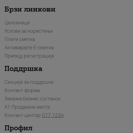
Брзи линкови
Ценовници
Услови за користење
Плати сметка
Активирајте Е-сметка
Припејд регистрација
Поддршка
Секција за поддршка
Контакт форма
Закажи бизнис состанок
A1 Продажни места
Контакт центар
077 1234
Профил