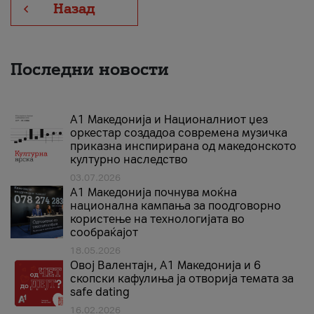
Назад
Последни новости
А1 Македонија и Националниот џез
оркестар создадоа современа музичка
приказна инспирирана од македонското
културно наследство
03.07.2026
A1 Македонија почнува моќна
национална кампања за поодговорно
користење на технологијата во
сообраќајот
18.05.2026
Овој Валентајн, A1 Македонија и 6
скопски кафулиња ја отворија темата за
safe dating
16.02.2026