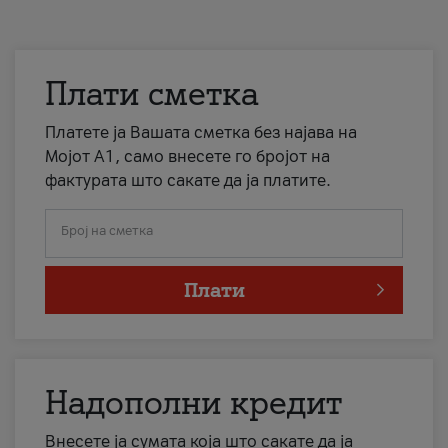
Плати сметка
Платете ја Вашата сметка без најава на
Мојот А1, само внесете го бројот на
фактурата што сакате да ја платите.
Број на сметка
Плати
Надополни кредит
Внесете ја сумата која што сакате да ја