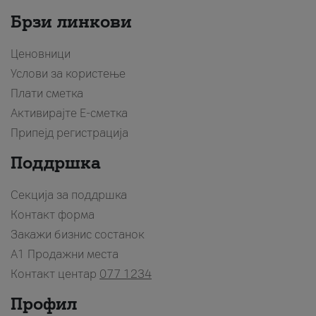
Брзи линкови
Ценовници
Услови за користење
Плати сметка
Активирајте Е-сметка
Припејд регистрација
Поддршка
Секција за поддршка
Контакт форма
Закажи бизнис состанок
A1 Продажни места
Контакт центар
077 1234
Профил