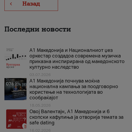
Назад
Последни новости
А1 Македонија и Националниот џез
оркестар создадоа современа музичка
приказна инспирирана од македонското
културно наследство
03.07.2026
A1 Македонија почнува моќна
национална кампања за поодговорно
користење на технологијата во
сообраќајот
18.05.2026
Овој Валентајн, A1 Македонија и 6
скопски кафулиња ја отворија темата за
safe dating
16.02.2026