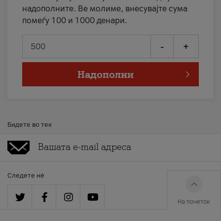
надополните. Ве молиме, внесувајте сума
помеѓу 100 и 1000 денари.
-
+
Надополни
Бидете во тек
Следете нè
На почеток