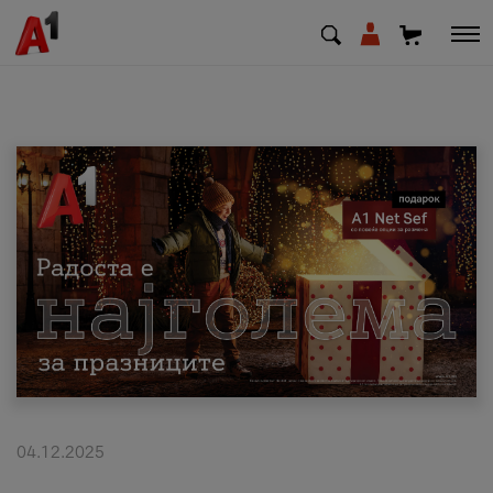
МК
EN
SQ
Приватни
Деловни
Поддршка
Надополни кредит
04.12.2025
Плати сметка