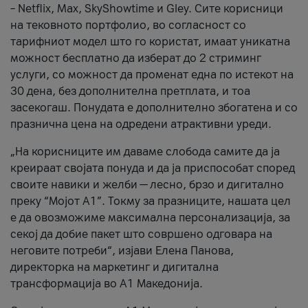
– Netflix, Max, SkyShowtime и Gley. Сите корисници
на тековното портфолио, во согласност со
тарифниот модел што го користат, имаат уникатна
можност бесплатно да изберат до 2 стриминг
услуги, со можност да променат една по истекот на
30 дена, без дополнителна претплата, и тоа
засекогаш. Понудата е дополнително збогатена и со
празнична цена на одредени атрактивни уреди.
„На корисниците им даваме слобода самите да ја
креираат својата понуда и да ја приспособат според
своите навики и желби — лесно, брзо и дигитално
преку “Мојот А1”. Токму за празниците, нашата цел
е да овозможиме максимална персонализација, за
секој да добие пакет што совршено одговара на
неговите потреби“, изјави Елена Панова,
директорка на маркетинг и дигитална
трансформација во А1 Македонија.