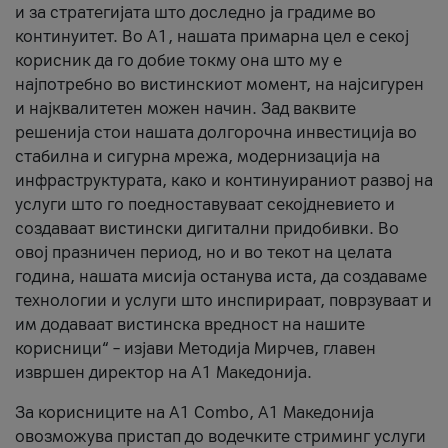
и за стратегијата што доследно ја градиме во
континуитет. Во А1, нашата примарна цел е секој
корисник да го добие токму она што му е
најпотребно во вистинскиот момент, на најсигурен
и најквалитетен можен начин. Зад ваквите
решенија стои нашата долгорочна инвестиција во
стабилна и сигурна мрежа, модернизација на
инфраструктурата, како и континуираниот развој на
услуги што го поедноставуваат секојдневието и
создаваат вистински дигитални придобивки. Во
овој празничен период, но и во текот на целата
година, нашата мисија останува иста, да создаваме
технологии и услуги што инспирираат, поврзуваат и
им додаваат вистинска вредност на нашите
корисници“ – изјави Методија Мирчев, главен
извршен директор на А1 Македонија.
За корисниците на A1 Combo, А1 Македонија
овозможува пристап до водечките стриминг услуги