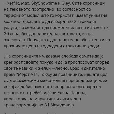
– Netflix, Max, SkyShowtime и Gley. Сите корисници
на тековното портфолио, во согласност со
тарифниот модел што го користат, имаат уникатна
можност бесплатно да изберат до 2 стриминг
услуги, со можност да променат една по истекот на
30 дена, без дополнителна претплата, и тоа
засекогаш. Понудата е дополнително збогатена и со
празнична цена на одредени атрактивни уреди.
„На корисниците им даваме слобода самите да ја
креираат својата понуда и да ја приспособат според
своите навики и желби — лесно, брзо и дигитално
преку “Мојот А1”. Токму за празниците, нашата цел
е да овозможиме максимална персонализација, за
секој да добие пакет што совршено одговара на
неговите потреби“, изјави Елена Панова,
директорка на маркетинг и дигитална
трансформација во А1 Македонија.