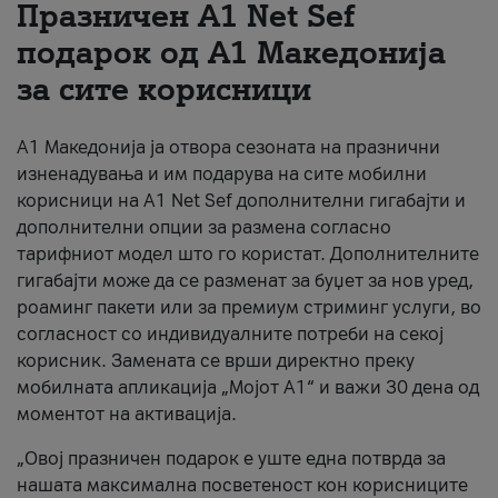
Празничен A1 Net Sеf
За нас
подарок од А1 Македонија
за сите корисници
#ПодобарОнлајн
А1 Македонија ја отвора сезоната на празнични
изненадувања и им подарува на сите мобилни
корисници на A1 Net Sef дополнителни гигабајти и
дополнителни опции за размена согласно
тарифниот модел што го користат. Дополнителните
гигабајти може да се разменат за буџет за нов уред,
роаминг пакети или за премиум стриминг услуги, во
согласност со индивидуалните потреби на секој
корисник. Замената се врши директно преку
мобилната апликација „Мојот А1“ и важи 30 дена од
моментот на активација.
„Овој празничен подарок е уште една потврда за
нашата максимална посветеност кон корисниците