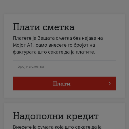
Плати сметка
Платете ја Вашата сметка без најава на
Мојот А1, само внесете го бројот на
фактурата што сакате да ја платите.
Број на сметка
Плати
Надополни кредит
Внесете ја сумата која што сакате да ја