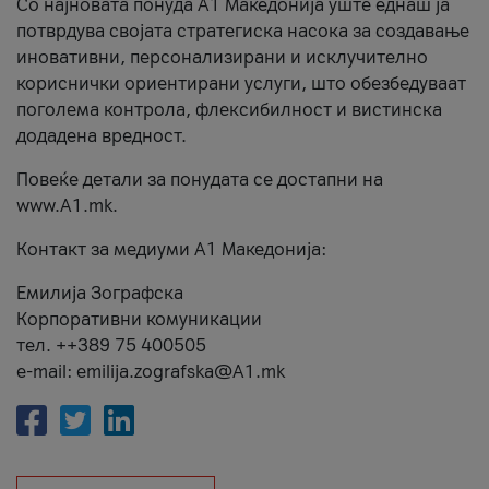
Со најновата понуда А1 Македонија уште еднаш ја
потврдува својата стратегиска насока за создавање
иновативни, персонализирани и исклучително
кориснички ориентирани услуги, што обезбедуваат
поголема контрола, флексибилност и вистинска
додадена вредност.
Повеќе детали за понудата се достапни на
www.А1.mk.
Контакт за медиуми А1 Македонија:
Емилија Зографска
Корпоративни комуникации
тел. ++389 75 400505
e-mail: emilija.zografska@A1.mk