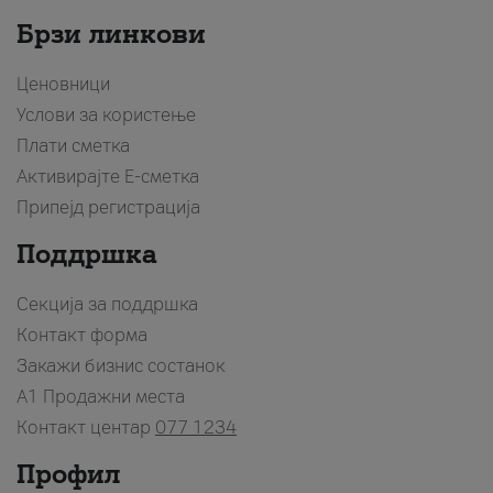
Брзи линкови
Ценовници
Услови за користење
Плати сметка
Активирајте Е-сметка
Припејд регистрација
Поддршка
Секција за поддршка
Контакт форма
Закажи бизнис состанок
A1 Продажни места
Контакт центар
077 1234
Профил