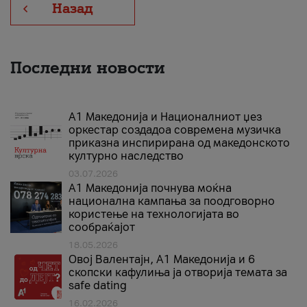
Назад
Последни новости
А1 Македонија и Националниот џез
оркестар создадоа современа музичка
приказна инспирирана од македонското
културно наследство
03.07.2026
A1 Македонија почнува моќна
национална кампања за поодговорно
користење на технологијата во
сообраќајот
18.05.2026
Овој Валентајн, A1 Македонија и 6
скопски кафулиња ја отворија темата за
safe dating
16.02.2026