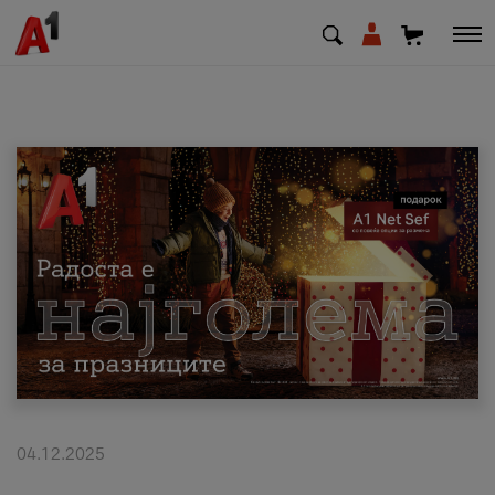
МК
EN
SQ
Приватни
Деловни
Поддршка
Надополни кредит
04.12.2025
Плати сметка