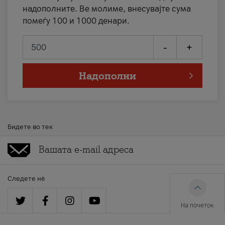
надополните. Ве молиме, внесувајте сума
помеѓу 100 и 1000 денари.
-
+
Надополни
Бидете во тек
Следете нè
На почеток