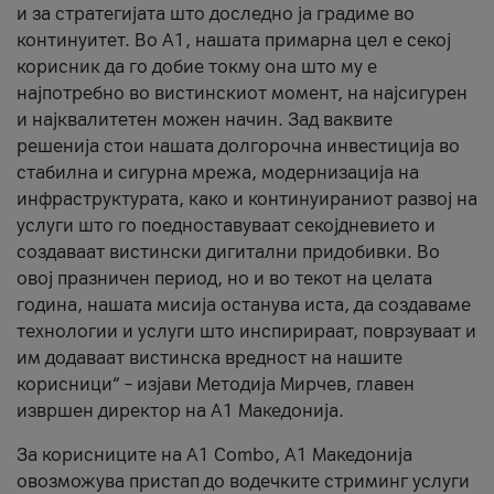
и за стратегијата што доследно ја градиме во
континуитет. Во А1, нашата примарна цел е секој
корисник да го добие токму она што му е
најпотребно во вистинскиот момент, на најсигурен
и најквалитетен можен начин. Зад ваквите
решенија стои нашата долгорочна инвестиција во
стабилна и сигурна мрежа, модернизација на
инфраструктурата, како и континуираниот развој на
услуги што го поедноставуваат секојдневието и
создаваат вистински дигитални придобивки. Во
овој празничен период, но и во текот на целата
година, нашата мисија останува иста, да создаваме
технологии и услуги што инспирираат, поврзуваат и
им додаваат вистинска вредност на нашите
корисници“ – изјави Методија Мирчев, главен
извршен директор на А1 Македонија.
За корисниците на A1 Combo, А1 Македонија
овозможува пристап до водечките стриминг услуги