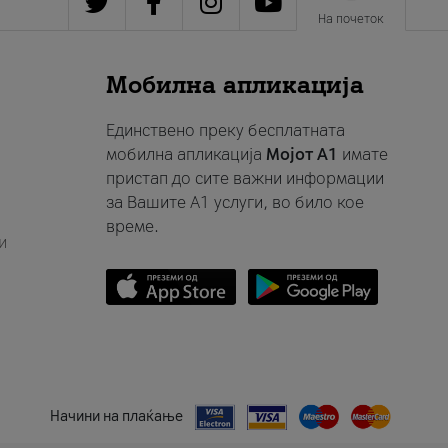
На почеток
Мобилна апликација
Единствено преку бесплатната
мобилна апликација
Мојот A1
имате
пристап до сите важни информации
за Вашите A1 услуги, во било кое
време.
и
Начини на плаќање