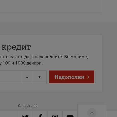
 кредит
а што сакате да ја надополните. Ве молиме,
у 100 и 1000 денари.
-
+
Надополни
Следете нè