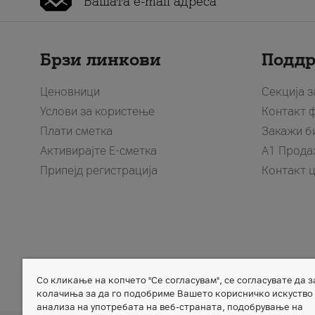
Брзи линкови
Подд
Ценовници
Секција 
Услови за користење
Контакт 
Плати сметка
Закажи б
Активирајте Е-сметка
A1 Прода
Припејд регистрација
Контакт 
Со кликање на копчето "Се согласувам", се согласувате да 
Member of
колачиња за да го подобриме Вашето корисничко искуство
анализа на употребата на веб-страната, подобрување на