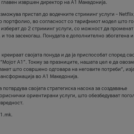
, главен извршен директор на А1 Македонија.
можува пристап до водечките стриминг услуги – Netflix
то портфолио, во согласност со тарифниот модел што го
изберат до 2 стриминг услуги, со можност да променат
, и тоа засекогаш. Понудата е дополнително збогатена и
 креираат својата понуда и да ја приспособат според св
 “Мојот А1”. Токму за празниците, нашата цел е да ово
пакет што совршено одговара на неговите потреби“, изј
рансформација во А1 Македонија.
а потврдува својата стратегиска насока за создавање
ориснички ориентирани услуги, што обезбедуваат пого
 вредност.
1.mk.