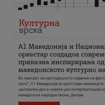
А1 Македонија и Национа
оркестар создадоа совре
приказна инспирирана од
македонското културно н
Во пресрет на овогодишното издание на фест
лето“, А1 Македонија ја претстави кампањата 
централен дел е новата џез-интерпретација н
македонска народна песна „Билјан