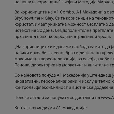
на нашите корисници“ – изјави Методија Мирчев
За корисниците на A1 Combo, А1 Македонија овоз
SkyShowtime и Gley. Сите корисници на тековно
користат, имаат уникатна можност бесплатно да 
истекот на 30 дена, без дополнителна претплата
празнична цена на одредени атрактивни уреди.
„На корисниците им даваме слобода самите да ја
навики и желби — лесно, брзо и дигитално преку
максимална персонализација, за секој да добие 
Панова, директорка на маркетинг и дигитална т
Со најновата понуда А1 Македонија уште еднаш ј
иновативни, персонализирани и исклучително к
контрола, флексибилност и вистинска додадена
Повеќе детали за понудата се достапни на www.А
Контакт за медиуми А1 Македонија: