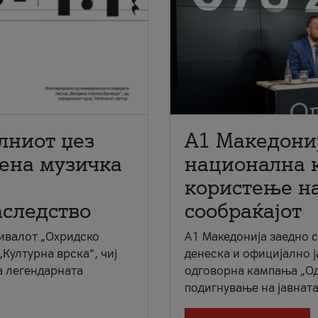
лниот џез
A1 Македони
мена музичка
национална 
користење на
аследство
сообраќајот
ивалот „Охридско
A1 Македонија заедно 
„Културна врска“, чиј
денеска и официјално 
а легендарната
одговорна кампања „Од
подигнување на јавната 