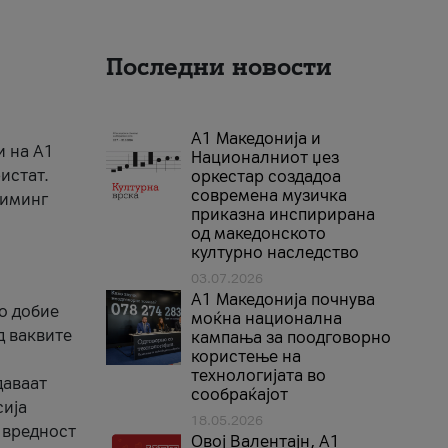
Последни новости
А1 Македонија и
и на A1
Националниот џез
истат.
оркестар создадоа
современа музичка
риминг
приказна инспирирана
од македонското
културно наследство
03.07.2026
A1 Македонија почнува
го добие
моќна национална
д ваквите
кампања за поодговорно
користење на
технологијата во
даваат
сообраќајот
сија
18.05.2026
 вредност
Овој Валентајн, A1