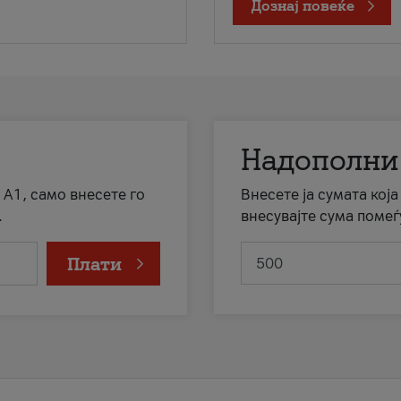
Дознај повеќе
Надополни
 А1, само внесете го
Внесете ја сумата кој
.
внесувајте сума помеѓ
Плати