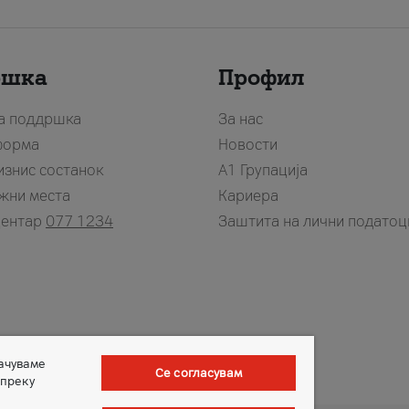
ршка
Профил
за поддршка
За нас
форма
Новости
изнис состанок
А1 Групација
жни места
Кариера
центар
077 1234
Заштита на лични податоц
зачуваме
Се согласувам
 преку