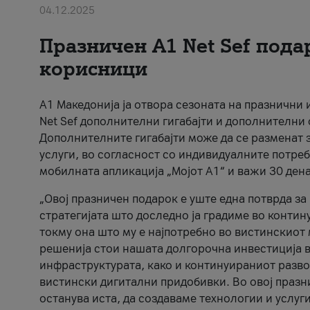
04.12.2025
Празничен A1 Net Sеf пода
корисници
А1 Македонија ја отвора сезоната на празнични
Net Sef дополнителни гигабајти и дополнителни
Дополнителните гигабајти може да се разменат з
услуги, во согласност со индивидуалните потреб
мобилната апликација „Мојот А1“ и важи 30 дена
„Овој празничен подарок е уште една потврда з
стратегијата што доследно ја градиме во контину
токму она што му е најпотребно во вистинскиот 
решенија стои нашата долгорочна инвестиција в
инфраструктурата, како и континуираниот развој
вистински дигитални придобивки. Во овој празни
останува иста, да создаваме технологии и услуг