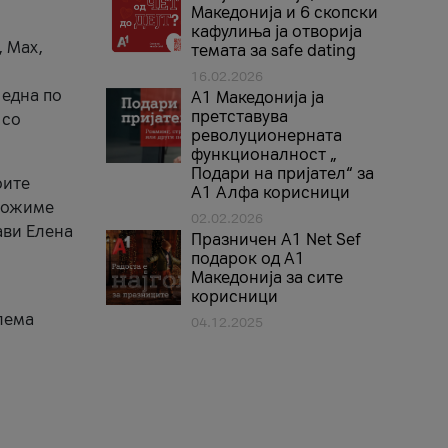
Македонија и 6 скопски
кафулиња ја отворија
, Max,
темата за safe dating
16.02.2026
 една по
А1 Македонија ја
претставува
 со
револуционерната
функционалност „
Подари на пријател“ за
оите
А1 Алфа корисници
зможиме
02.02.2026
ави Елена
Празничен A1 Net Sеf
подарок од А1
Македонија за сите
корисници
лема
04.12.2025