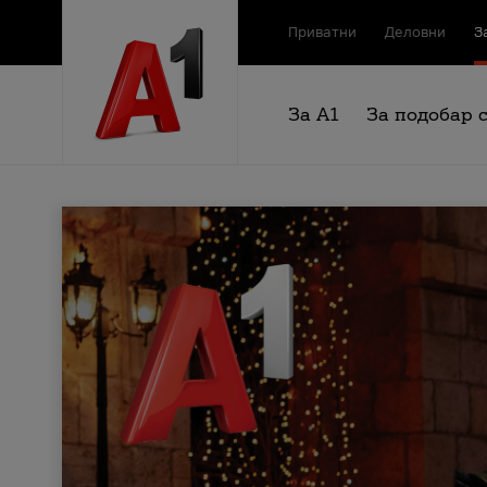
Приватни
Деловни
З
За А1
За подобар 