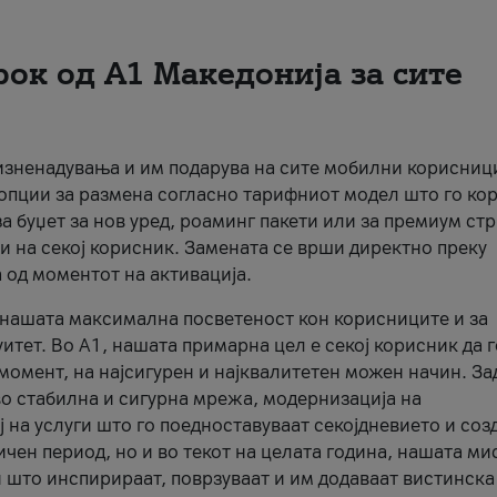
рок од А1 Македонија за сите
 изненадувања и им подарува на сите мобилни корисниц
 опции за размена согласно тарифниот модел што го кор
а буџет за нов уред, роаминг пакети или за премиум ст
и на секој корисник. Замената се врши директно преку
 од моментот на активација.
а нашата максимална посветеност кон корисниците и за
итет. Во А1, нашата примарна цел е секој корисник да 
момент, на најсигурен и најквалитетен можен начин. За
о стабилна и сигурна мрежа, модернизација на
 на услуги што го поедноставуваат секојдневието и соз
чен период, но и во текот на целата година, нашата ми
и што инспирираат, поврзуваат и им додаваат вистинска