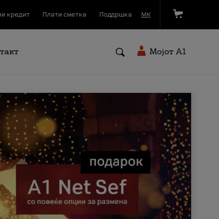
и кредит
Плати сметка
Поддршка
МК
такт
Мојот A1