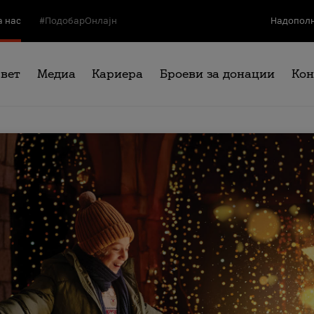
а нас
#ПодобарОнлајн
Надополн
свет
Медиа
Кариера
Броеви за донации
Кон