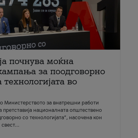
ја почнува моќна
кампања за поодговорно
 технологијата во
со Министерството за внатрешни работи
ја претставија националната општествено
говорно со технологијата“, насочена кон
свест...