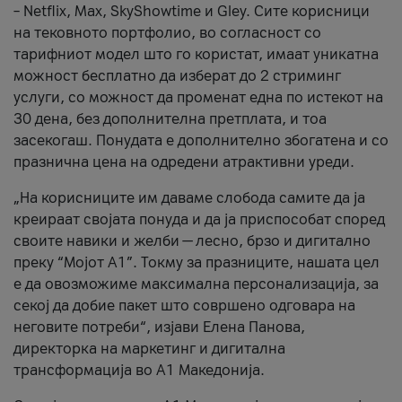
– Netflix, Max, SkyShowtime и Gley. Сите корисници
на тековното портфолио, во согласност со
тарифниот модел што го користат, имаат уникатна
можност бесплатно да изберат до 2 стриминг
услуги, со можност да променат една по истекот на
30 дена, без дополнителна претплата, и тоа
засекогаш. Понудата е дополнително збогатена и со
празнична цена на одредени атрактивни уреди.
„На корисниците им даваме слобода самите да ја
креираат својата понуда и да ја приспособат според
своите навики и желби — лесно, брзо и дигитално
преку “Мојот А1”. Токму за празниците, нашата цел
е да овозможиме максимална персонализација, за
секој да добие пакет што совршено одговара на
неговите потреби“, изјави Елена Панова,
директорка на маркетинг и дигитална
трансформација во А1 Македонија.