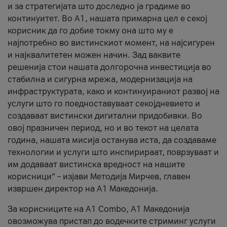
и за стратегијата што доследно ја градиме во
континуитет. Во А1, нашата примарна цел е секој
корисник да го добие токму она што му е
најпотребно во вистинскиот момент, на најсигурен
и најквалитетен можен начин. Зад ваквите
решенија стои нашата долгорочна инвестиција во
стабилна и сигурна мрежа, модернизација на
инфраструктурата, како и континуираниот развој на
услуги што го поедноставуваат секојдневието и
создаваат вистински дигитални придобивки. Во
овој празничен период, но и во текот на целата
година, нашата мисија останува иста, да создаваме
технологии и услуги што инспирираат, поврзуваат и
им додаваат вистинска вредност на нашите
корисници“ – изјави Методија Мирчев, главен
извршен директор на А1 Македонија.
За корисниците на A1 Combo, А1 Македонија
овозможува пристап до водечките стриминг услуги