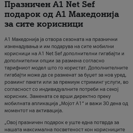
Празничен A1 Net Sеf
За нас
подарок од А1 Македонија
за сите корисници
#ПодобарОнлајн
А1 Македонија ја отвора сезоната на празнични
изненадувања и им подарува на сите мобилни
корисници на A1 Net Sef дополнителни гигабајти и
дополнителни опции за размена согласно
тарифниот модел што го користат. Дополнителните
гигабајти може да се разменат за буџет за нов уред,
роаминг пакети или за премиум стриминг услуги, во
согласност со индивидуалните потреби на секој
корисник. Замената се врши директно преку
мобилната апликација „Мојот А1“ и важи 30 дена од
моментот на активација.
„Овој празничен подарок е уште една потврда за
нашата максимална посветеност кон корисниците