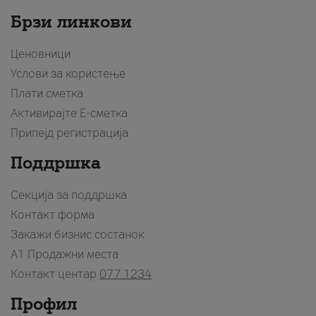
Брзи линкови
Ценовници
Услови за користење
Плати сметка
Активирајте Е-сметка
Припејд регистрација
Поддршка
Секција за поддршка
Контакт форма
Закажи бизнис состанок
A1 Продажни места
Контакт центар
077 1234
Профил