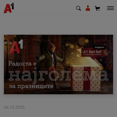
МК
EN
SQ
Приватни
Деловни
Поддршка
Надополни кредит
04.12.2025
Плати сметка