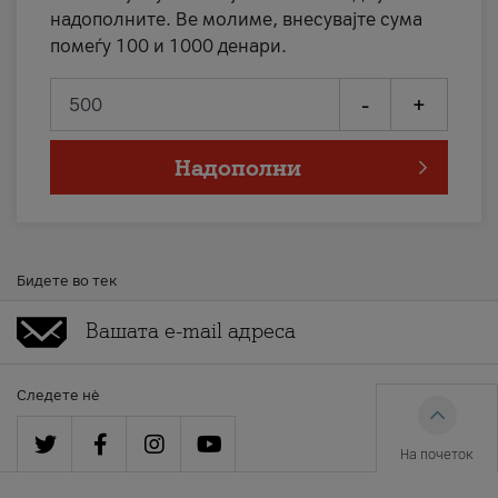
надополните. Ве молиме, внесувајте сума
помеѓу 100 и 1000 денари.
-
+
Надополни
Бидете во тек
Следете нè
На почеток