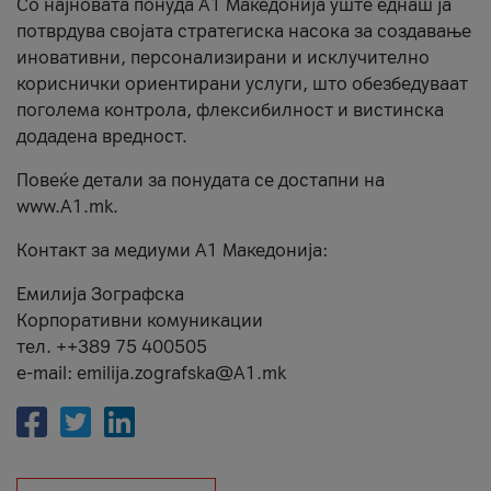
Со најновата понуда А1 Македонија уште еднаш ја
потврдува својата стратегиска насока за создавање
иновативни, персонализирани и исклучително
кориснички ориентирани услуги, што обезбедуваат
поголема контрола, флексибилност и вистинска
додадена вредност.
Повеќе детали за понудата се достапни на
www.А1.mk.
Контакт за медиуми А1 Македонија:
Емилија Зографска
Корпоративни комуникации
тел. ++389 75 400505
e-mail: emilija.zografska@A1.mk