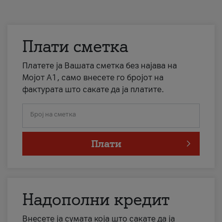
Плати сметка
Платете ја Вашата сметка без најава на
Мојот А1, само внесете го бројот на
фактурата што сакате да ја платите.
Број на сметка
Плати
Надополни кредит
Внесете ја сумата која што сакате да ја