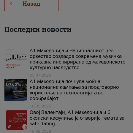
Назад
Последни новости
А1 Македонија и Националниот џез
оркестар создадоа современа музичка
приказна инспирирана од македонското
културно наследство
03.07.2026
A1 Македонија почнува моќна
национална кампања за поодговорно
користење на технологијата во
сообраќајот
18.05.2026
Овој Валентајн, A1 Македонија и 6
скопски кафулиња ја отворија темата за
safe dating
16.02.2026