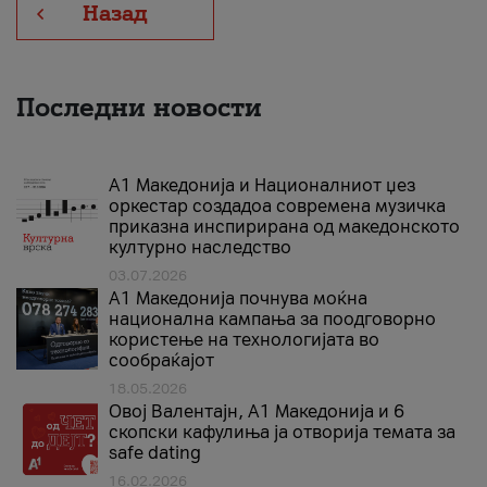
Назад
Последни новости
А1 Македонија и Националниот џез
оркестар создадоа современа музичка
приказна инспирирана од македонското
културно наследство
03.07.2026
A1 Македонија почнува моќна
национална кампања за поодговорно
користење на технологијата во
сообраќајот
18.05.2026
Овој Валентајн, A1 Македонија и 6
скопски кафулиња ја отворија темата за
safe dating
16.02.2026