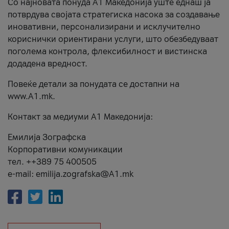
Со најновата понуда А1 Македонија уште еднаш ја
потврдува својата стратегиска насока за создавање
иновативни, персонализирани и исклучително
кориснички ориентирани услуги, што обезбедуваат
поголема контрола, флексибилност и вистинска
додадена вредност.
Повеќе детали за понудата се достапни на
www.А1.mk.
Контакт за медиуми А1 Македонија:
Емилија Зографска
Корпоративни комуникации
тел. ++389 75 400505
e-mail: emilija.zografska@A1.mk