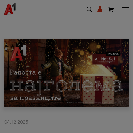
МК
EN
SQ
Приватни
Деловни
Поддршка
Надополни кредит
04.12.2025
Плати сметка