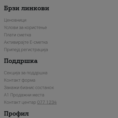
Брзи линкови
Ценовници
Услови за користење
Плати сметка
Активирајте Е-сметка
Припејд регистрација
Поддршка
Секција за поддршка
Контакт форма
Закажи бизнис состанок
A1 Продажни места
Контакт центар
077 1234
Профил