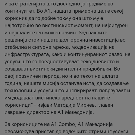
и за стратегијата што доследно ја градиме во
континуитет. Во А1, нашата примарна цел е секој
корисник да го добие токму она што му е
најпотребно во вистинскиот момент, на најсигурен
и најквалитетен можен начин. Зад ваквите
решенија стои нашата долгорочна инвестиција во
стабилна и сигурна мрежа, модернизација на
инфраструктурата, како и континуираниот развој на
услуги што го поедноставуваат секојдневието и
создаваат вистински дигитални придобивки. Во
овој празничен период, но и во текот на целата
година, нашата мисија останува иста, да создаваме
технологии и услуги што инспирираат, поврзуваат и
им додаваат вистинска вредност на нашите
корисници“ – изјави Методија Мирчев, главен
извршен директор на А1 Македонија.
За корисниците на A1 Combo, А1 Македонија
овозможува пристап до водечките стриминг услуги