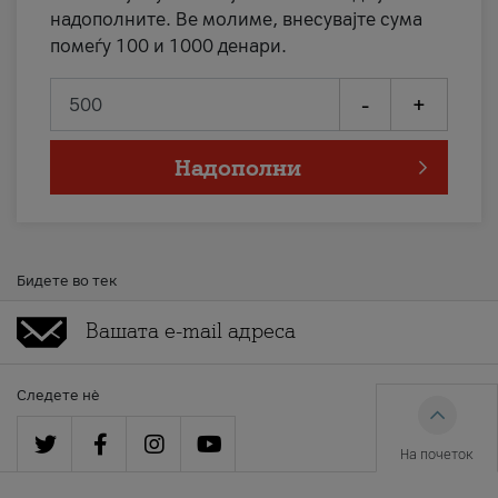
надополните. Ве молиме, внесувајте сума
помеѓу 100 и 1000 денари.
-
+
Надополни
Бидете во тек
Следете нè
На почеток