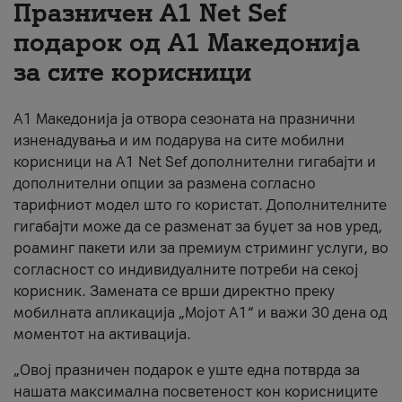
Празничен A1 Net Sеf
За нас
подарок од А1 Македонија
за сите корисници
#ПодобарОнлајн
А1 Македонија ја отвора сезоната на празнични
изненадувања и им подарува на сите мобилни
корисници на A1 Net Sef дополнителни гигабајти и
дополнителни опции за размена согласно
тарифниот модел што го користат. Дополнителните
гигабајти може да се разменат за буџет за нов уред,
роаминг пакети или за премиум стриминг услуги, во
согласност со индивидуалните потреби на секој
корисник. Замената се врши директно преку
мобилната апликација „Мојот А1“ и важи 30 дена од
моментот на активација.
„Овој празничен подарок е уште една потврда за
нашата максимална посветеност кон корисниците