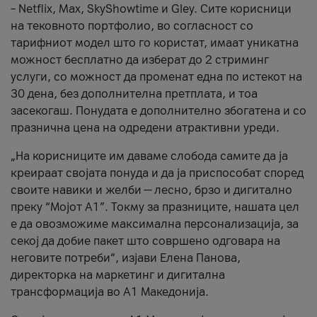
– Netflix, Max, SkyShowtime и Gley. Сите корисници
на тековното портфолио, во согласност со
тарифниот модел што го користат, имаат уникатна
можност бесплатно да изберат до 2 стриминг
услуги, со можност да променат една по истекот на
30 дена, без дополнителна претплата, и тоа
засекогаш. Понудата е дополнително збогатена и со
празнична цена на одредени атрактивни уреди.
„На корисниците им даваме слобода самите да ја
креираат својата понуда и да ја приспособат според
своите навики и желби — лесно, брзо и дигитално
преку “Мојот А1”. Токму за празниците, нашата цел
е да овозможиме максимална персонализација, за
секој да добие пакет што совршено одговара на
неговите потреби“, изјави Елена Панова,
директорка на маркетинг и дигитална
трансформација во А1 Македонија.