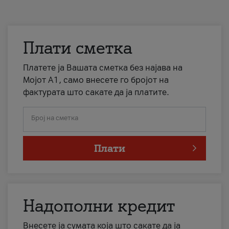
Плати сметка
Платете ја Вашата сметка без најава на
Мојот А1, само внесете го бројот на
фактурата што сакате да ја платите.
Број на сметка
Плати
Надополни кредит
Внесете ја сумата која што сакате да ја