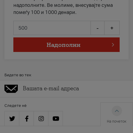
надополните. Ве молиме, внесувајте сума
помеѓу 100 и 1000 денари.
-
+
Надополни
Бидете во тек
Следете нè
На почеток