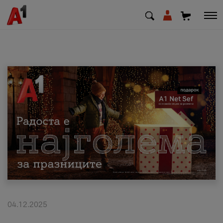
МК
EN
SQ
Приватни
Деловни
Поддршка
Надополни кредит
04.12.2025
Плати сметка