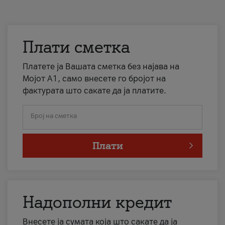
Плати сметка
Платете ја Вашата сметка без најава на
Мојот А1, само внесете го бројот на
фактурата што сакате да ја платите.
Број на сметка
Плати
Надополни кредит
Внесете ја сумата која што сакате да ја