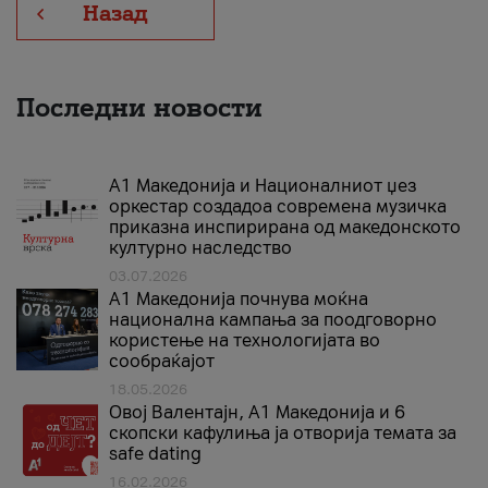
Назад
Последни новости
А1 Македонија и Националниот џез
оркестар создадоа современа музичка
приказна инспирирана од македонското
културно наследство
03.07.2026
A1 Македонија почнува моќна
национална кампања за поодговорно
користење на технологијата во
сообраќајот
18.05.2026
Овој Валентајн, A1 Македонија и 6
скопски кафулиња ја отворија темата за
safe dating
16.02.2026