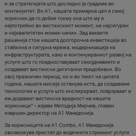
и за стратегијата што доследно ја градиме во
континуитет. Во А1, нашата примарна цел е секој
корисник да го добие токму она што му е
најпотребно во вистинскиот момент, на најсигурен
и најквалитетен можен начин. Зад ваквите
решенија стои нашата долгорочна инвестиција во
стабилна и сигурна мрежа, модернизација на
инфраструктурата, како и континуираниот развој на
услуги што го поедноставуваат секојдневието и
создаваат вистински дигитални придобивки. Во
овој празничен период, но и во текот на целата
година, нашата мисија останува иста, да создаваме
технологии и услуги што инспирираат, поврзуваат и
им додаваат вистинска вредност на нашите
корисници“ – изјави Методија Мирчев, главен
извршен директор на А1 Македонија.
За корисниците на A1 Combo, А1 Македонија
овозможува пристап до водечките стриминг услуги