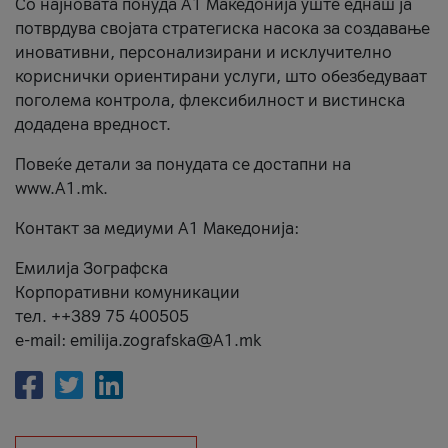
Со најновата понуда А1 Македонија уште еднаш ја
потврдува својата стратегиска насока за создавање
иновативни, персонализирани и исклучително
кориснички ориентирани услуги, што обезбедуваат
поголема контрола, флексибилност и вистинска
додадена вредност.
Повеќе детали за понудата се достапни на
www.А1.mk.
Контакт за медиуми А1 Македонија:
Емилија Зографска
Корпоративни комуникации
тел. ++389 75 400505
e-mail: emilija.zografska@A1.mk