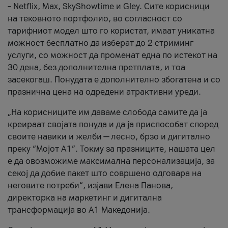
– Netflix, Max, SkyShowtime и Gley. Сите корисници
на тековното портфолио, во согласност со
тарифниот модел што го користат, имаат уникатна
можност бесплатно да изберат до 2 стриминг
услуги, со можност да променат една по истекот на
30 дена, без дополнителна претплата, и тоа
засекогаш. Понудата е дополнително збогатена и со
празнична цена на одредени атрактивни уреди.
„На корисниците им даваме слобода самите да ја
креираат својата понуда и да ја приспособат според
своите навики и желби — лесно, брзо и дигитално
преку “Мојот А1”. Токму за празниците, нашата цел
е да овозможиме максимална персонализација, за
секој да добие пакет што совршено одговара на
неговите потреби“, изјави Елена Панова,
директорка на маркетинг и дигитална
трансформација во А1 Македонија.