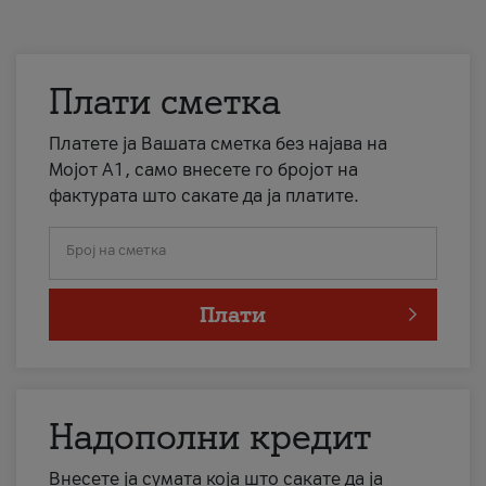
Плати сметка
Платете ја Вашата сметка без најава на
Мојот А1, само внесете го бројот на
фактурата што сакате да ја платите.
Број на сметка
Плати
Надополни кредит
Внесете ја сумата која што сакате да ја