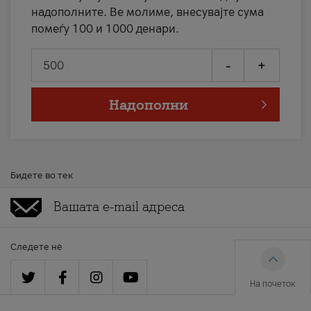
надополните. Ве молиме, внесувајте сума
помеѓу 100 и 1000 денари.
-
+
Надополни
Бидете во тек
Следете нè
На почеток