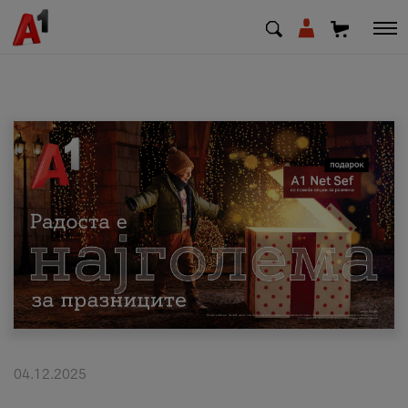
МК
EN
SQ
Приватни
Деловни
Поддршка
Надополни кредит
04.12.2025
Плати сметка