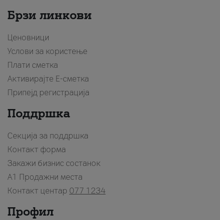
Брзи линкови
Ценовници
Услови за користење
Плати сметка
Активирајте Е-сметка
Припејд регистрација
Поддршка
Секција за поддршка
Контакт форма
Закажи бизнис состанок
A1 Продажни места
Контакт центар
077 1234
Профил