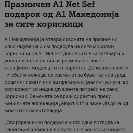
Празничен A1 Net Sеf
За нас
подарок од А1 Македонија
за сите корисници
#ПодобарОнлајн
А1 Македонија ја отвора сезоната на празнични
изненадувања и им подарува на сите мобилни
корисници на A1 Net Sef дополнителни гигабајти и
дополнителни опции за размена согласно
тарифниот модел што го користат. Дополнителните
гигабајти може да се разменат за буџет за нов уред,
роаминг пакети или за премиум стриминг услуги, во
согласност со индивидуалните потреби на секој
корисник. Замената се врши директно преку
мобилната апликација „Мојот А1“ и важи 30 дена од
моментот на активација.
„Овој празничен подарок е уште една потврда за
нашата максимална посветеност кон корисниците