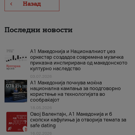
Назад
Последни новости
А1 Македонија и Националниот џез
оркестар создадоа современа музичка
приказна инспирирана од македонското
културно наследство
03.07.2026
A1 Македонија почнува моќна
национална кампања за поодговорно
користење на технологијата во
сообраќајот
18.05.2026
Овој Валентајн, A1 Македонија и 6
скопски кафулиња ја отворија темата за
safe dating
16.02.2026