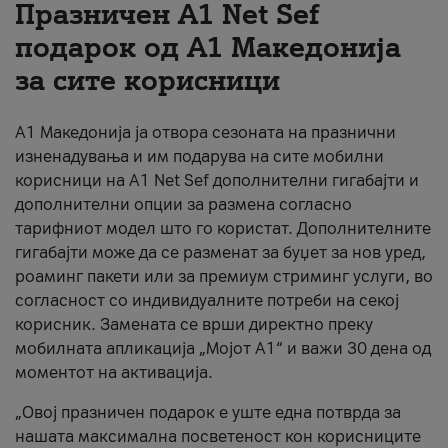
Празничен A1 Net Sеf
За нас
подарок од А1 Македонија
за сите корисници
#ПодобарОнлајн
А1 Македонија ја отвора сезоната на празнични
изненадувања и им подарува на сите мобилни
корисници на A1 Net Sef дополнителни гигабајти и
дополнителни опции за размена согласно
тарифниот модел што го користат. Дополнителните
гигабајти може да се разменат за буџет за нов уред,
роаминг пакети или за премиум стриминг услуги, во
согласност со индивидуалните потреби на секој
корисник. Замената се врши директно преку
мобилната апликација „Мојот А1“ и важи 30 дена од
моментот на активација.
„Овој празничен подарок е уште една потврда за
нашата максимална посветеност кон корисниците