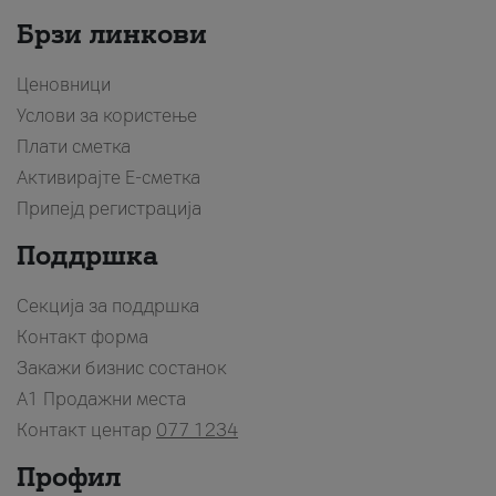
Брзи линкови
Ценовници
Услови за користење
Плати сметка
Активирајте Е-сметка
Припејд регистрација
Поддршка
Секција за поддршка
Контакт форма
Закажи бизнис состанок
A1 Продажни места
Контакт центар
077 1234
Профил