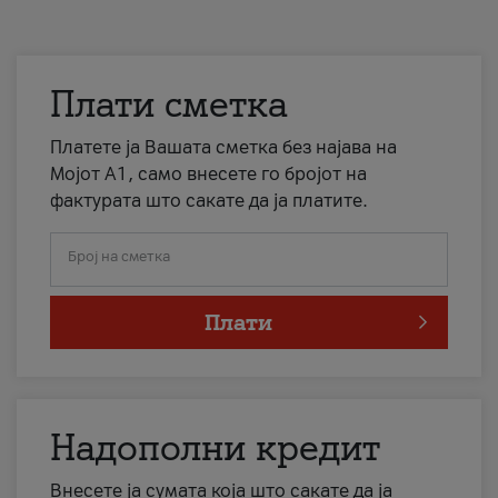
Плати сметка
Платете ја Вашата сметка без најава на
Мојот А1, само внесете го бројот на
фактурата што сакате да ја платите.
Број на сметка
Плати
Надополни кредит
Внесете ја сумата која што сакате да ја