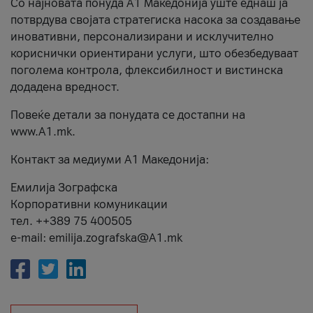
Со најновата понуда А1 Македонија уште еднаш ја
потврдува својата стратегиска насока за создавање
иновативни, персонализирани и исклучително
кориснички ориентирани услуги, што обезбедуваат
поголема контрола, флексибилност и вистинска
додадена вредност.
Повеќе детали за понудата се достапни на
www.А1.mk.
Контакт за медиуми А1 Македонија:
Емилија Зографска
Корпоративни комуникации
тел. ++389 75 400505
e-mail: emilija.zografska@A1.mk