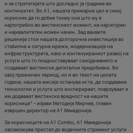
и за стратегијата што доследно ја градиме во
континуитет. Во А1, нашата примарна цел е секој
корисник да го добие токму она што му е
најпотребно во вистинскиот момент, на најсигурен
и најквалитетен можен начин. Зад ваквите
решенија стои нашата долгорочна инвестиција во
стабилна и сигурна мрежа, модернизација на
инфраструктурата, како и континуираниот развој на
услуги што го поедноставуваат секојдневието и
создаваат вистински дигитални придобивки. Во
овој празничен период, но и во текот на целата
година, нашата мисија останува иста, да создаваме
технологии и услуги што инспирираат, поврзуваат и
им додаваат вистинска вредност на нашите
корисници“ – изјави Методија Мирчев, главен
извршен директор на А1 Македонија.
За корисниците на A1 Combo, А1 Македонија
овозможува пристап до водечките стриминг услуги