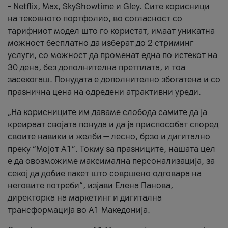
– Netflix, Max, SkyShowtime и Gley. Сите корисници
на тековното портфолио, во согласност со
тарифниот модел што го користат, имаат уникатна
можност бесплатно да изберат до 2 стриминг
услуги, со можност да променат една по истекот на
30 дена, без дополнителна претплата, и тоа
засекогаш. Понудата е дополнително збогатена и со
празнична цена на одредени атрактивни уреди.
„На корисниците им даваме слобода самите да ја
креираат својата понуда и да ја приспособат според
своите навики и желби — лесно, брзо и дигитално
преку “Мојот А1”. Токму за празниците, нашата цел
е да овозможиме максимална персонализација, за
секој да добие пакет што совршено одговара на
неговите потреби“, изјави Елена Панова,
директорка на маркетинг и дигитална
трансформација во А1 Македонија.