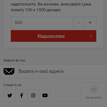
надополните. Ве молиме, внесувајте сума
помеѓу 100 и 1000 денари.
-
+
Надополни
Бидете во тек
Следете нè
На почеток