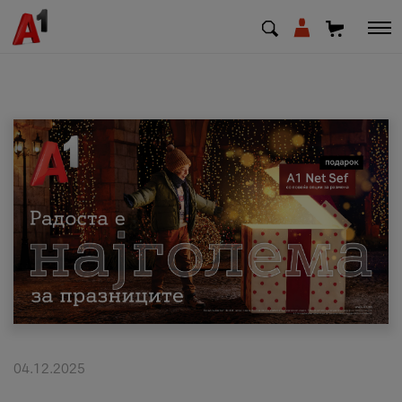
МК
EN
SQ
Приватни
Деловни
Поддршка
Надополни кредит
04.12.2025
Плати сметка