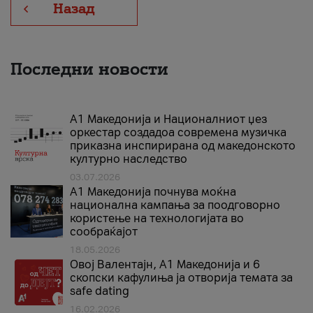
Назад
Последни новости
А1 Македонија и Националниот џез
оркестар создадоа современа музичка
приказна инспирирана од македонското
културно наследство
03.07.2026
A1 Македонија почнува моќна
национална кампања за поодговорно
користење на технологијата во
сообраќајот
18.05.2026
Овој Валентајн, A1 Македонија и 6
скопски кафулиња ја отворија темата за
safe dating
16.02.2026