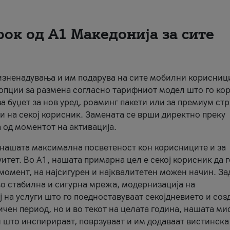
рок од А1 Македонија за сите
 изненадувања и им подарува на сите мобилни корисниц
 опции за размена согласно тарифниот модел што го кор
а буџет за нов уред, роаминг пакети или за премиум ст
и на секој корисник. Замената се врши директно преку
 од моментот на активација.
а нашата максимална посветеност кон корисниците и за
итет. Во А1, нашата примарна цел е секој корисник да 
момент, на најсигурен и најквалитетен можен начин. За
о стабилна и сигурна мрежа, модернизација на
 на услуги што го поедноставуваат секојдневието и соз
чен период, но и во текот на целата година, нашата ми
и што инспирираат, поврзуваат и им додаваат вистинска