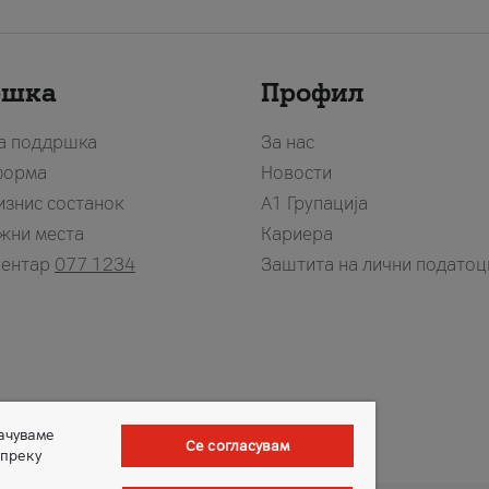
ршка
Профил
за поддршка
За нас
форма
Новости
изнис состанок
А1 Групација
жни места
Кариера
центар
077 1234
Заштита на лични податоц
зачуваме
Се согласувам
 преку