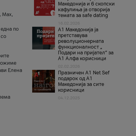
Македонија и 6 скопски
кафулиња ја отворија
, Max,
темата за safe dating
16.02.2026
 една по
А1 Македонија ја
претставува
 со
револуционерната
функционалност „
Подари на пријател“ за
оите
А1 Алфа корисници
зможиме
02.02.2026
ави Елена
Празничен A1 Net Sеf
подарок од А1
Македонија за сите
корисници
лема
04.12.2025