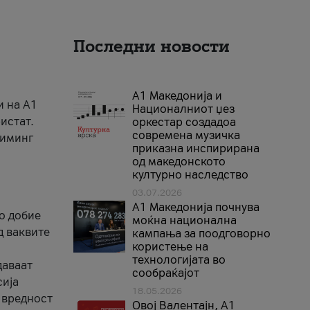
Последни новости
А1 Македонија и
и на A1
Националниот џез
истат.
оркестар создадоа
современа музичка
риминг
приказна инспирирана
од македонското
културно наследство
03.07.2026
A1 Македонија почнува
го добие
моќна национална
д ваквите
кампања за поодговорно
користење на
технологијата во
даваат
сообраќајот
сија
18.05.2026
 вредност
Овој Валентајн, A1