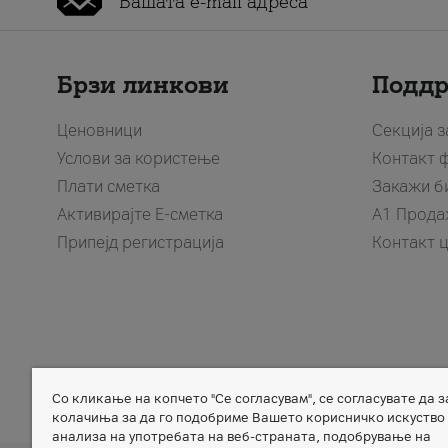
Брзи линкови
Подд
Ценовници
Секција 
Услови за користење
Контакт 
Плати сметка
Закажи б
Активирајте Е-сметка
A1 Прода
Припејд регистрација
Контакт 
Со кликање на копчето "Се согласувам", се согласувате да 
Member of
колачиња за да го подобриме Вашето корисничко искуство
анализа на употребата на веб-страната, подобрување на