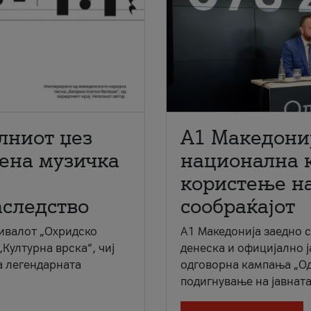
лниот џез
A1 Македони
мена музичка
национална 
користење на
аследство
сообраќајот
ивалот „Охридско
A1 Македонија заедно 
„Културна врска“, чиј
денеска и официјално 
а легендарната
одговорна кампања „Од
подигнување на јавната 