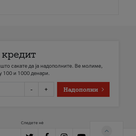
 кредит
а што сакате да ја надополните. Ве молиме,
у 100 и 1000 денари.
-
+
Надополни
Следете нè