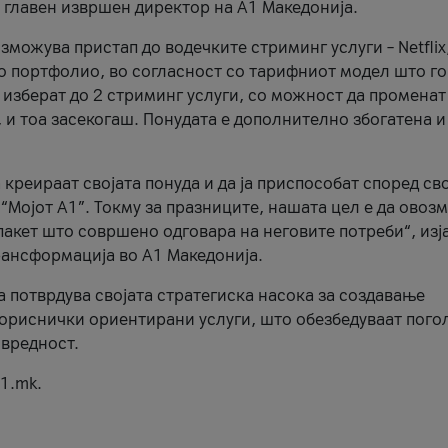
, главен извршен директор на А1 Македонија.
можува пристап до водечките стриминг услуги – Netflix
то портфолио, во согласност со тарифниот модел што го
изберат до 2 стриминг услуги, со можност да променат
, и тоа засекогаш. Понудата е дополнително збогатена и
 креираат својата понуда и да ја приспособат според св
 “Мојот А1”. Токму за празниците, нашата цел е да ово
пакет што совршено одговара на неговите потреби“, изј
рансформација во А1 Македонија.
а потврдува својата стратегиска насока за создавање
ориснички ориентирани услуги, што обезбедуваат пого
 вредност.
1.mk.