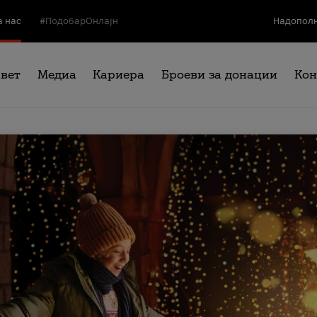
а нас
#ПодобарОнлајн
Надополн
свет
Медиа
Кариера
Броеви за донации
Кон