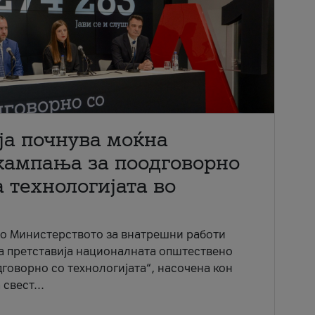
ја почнува моќна
кампања за поодговорно
 технологијата во
со Министерството за внатрешни работи
ја претставија националната општествено
говорно со технологијата“, насочена кон
свест...