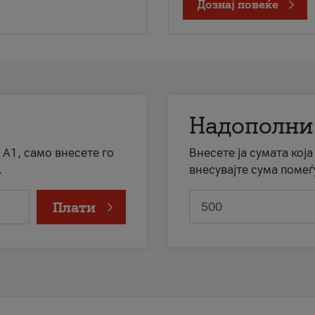
Дознај повеќе
Надополни
 А1, само внесете го
Внесете ја сумата кој
.
внесувајте сума помеѓ
Плати