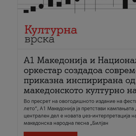
А1 Македонија и Национа
оркестар создадоа совре
приказна инспирирана од
македонското културно н
Во пресрет на овогодишното издание на фест
лето“, А1 Македонија ја претстави кампањата 
централен дел е новата џез-интерпретација н
македонска народна песна „Билјан