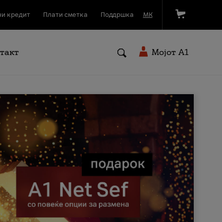
и кредит
Плати сметка
Поддршка
МК
такт
Мојот A1