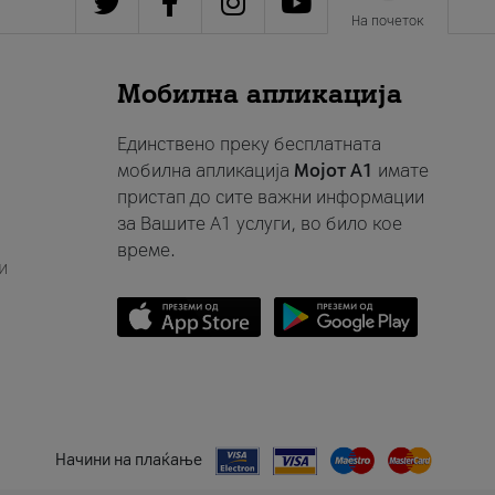
На почеток
Мобилна апликација
Единствено преку бесплатната
мобилна апликација
Мојот A1
имате
пристап до сите важни информации
за Вашите A1 услуги, во било кое
време.
и
Начини на плаќање