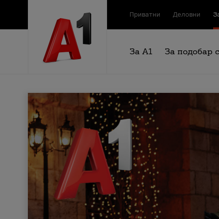
Приватни
Деловни
З
За А1
За подобар 