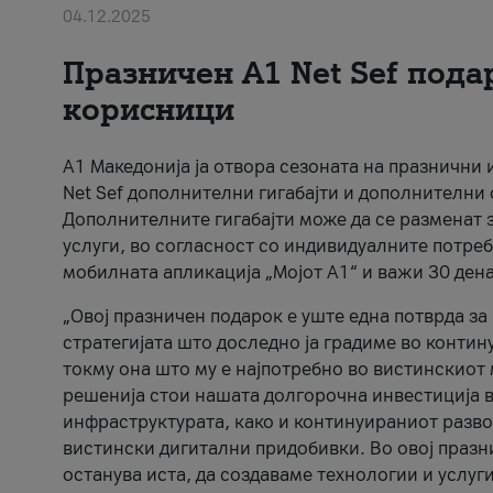
04.12.2025
Празничен A1 Net Sеf пода
корисници
А1 Македонија ја отвора сезоната на празнични
Net Sef дополнителни гигабајти и дополнителни
Дополнителните гигабајти може да се разменат з
услуги, во согласност со индивидуалните потреб
мобилната апликација „Мојот А1“ и важи 30 дена
„Овој празничен подарок е уште една потврда з
стратегијата што доследно ја градиме во контину
токму она што му е најпотребно во вистинскиот 
решенија стои нашата долгорочна инвестиција в
инфраструктурата, како и континуираниот развој
вистински дигитални придобивки. Во овој празни
останува иста, да создаваме технологии и услуг