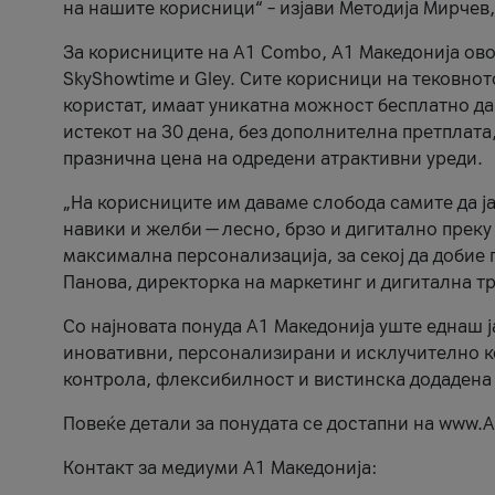
на нашите корисници“ – изјави Методија Мирчев
За корисниците на A1 Combo, А1 Македонија овоз
SkyShowtime и Gley. Сите корисници на тековно
користат, имаат уникатна можност бесплатно да 
истекот на 30 дена, без дополнителна претплата
празнична цена на одредени атрактивни уреди.
„На корисниците им даваме слобода самите да ја
навики и желби — лесно, брзо и дигитално преку
максимална персонализација, за секој да добие 
Панова, директорка на маркетинг и дигитална т
Со најновата понуда А1 Македонија уште еднаш ј
иновативни, персонализирани и исклучително к
контрола, флексибилност и вистинска додадена
Повеќе детали за понудата се достапни на www.А
Контакт за медиуми А1 Македонија: