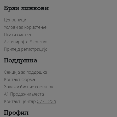
Брзи линкови
Ценовници
Услови за користење
Плати сметка
Активирајте Е-сметка
Припејд регистрација
Поддршка
Секција за поддршка
Контакт форма
Закажи бизнис состанок
A1 Продажни места
Контакт центар
077 1234
Профил