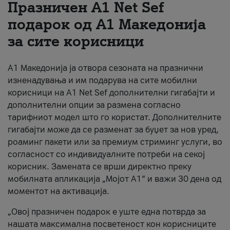
Празничен A1 Net Sеf
За нас
подарок од А1 Македонија
за сите корисници
#ПодобарОнлајн
А1 Македонија ја отвора сезоната на празнични
изненадувања и им подарува на сите мобилни
корисници на A1 Net Sef дополнителни гигабајти и
дополнителни опции за размена согласно
тарифниот модел што го користат. Дополнителните
гигабајти може да се разменат за буџет за нов уред,
роаминг пакети или за премиум стриминг услуги, во
согласност со индивидуалните потреби на секој
корисник. Замената се врши директно преку
мобилната апликација „Мојот А1“ и важи 30 дена од
моментот на активација.
„Овој празничен подарок е уште една потврда за
нашата максимална посветеност кон корисниците