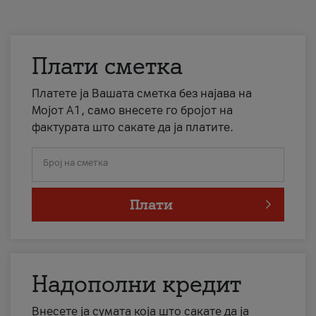
Плати сметка
Платете ја Вашата сметка без најава на
Мојот А1, само внесете го бројот на
фактурата што сакате да ја платите.
Број на сметка
Плати
Надополни кредит
Внесете ја сумата која што сакате да ја