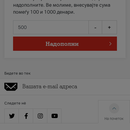
надополните. Ве молиме, внесувајте сума
помеѓу 100 и 1000 денари.
-
+
Надополни
Бидете во тек
Следете нè
На почеток