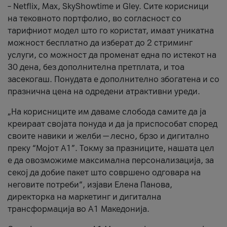
– Netflix, Max, SkyShowtime и Gley. Сите корисници
на тековното портфолио, во согласност со
тарифниот модел што го користат, имаат уникатна
можност бесплатно да изберат до 2 стриминг
услуги, со можност да променат една по истекот на
30 дена, без дополнителна претплата, и тоа
засекогаш. Понудата е дополнително збогатена и со
празнична цена на одредени атрактивни уреди.
„На корисниците им даваме слобода самите да ја
креираат својата понуда и да ја приспособат според
своите навики и желби — лесно, брзо и дигитално
преку “Мојот А1”. Токму за празниците, нашата цел
е да овозможиме максимална персонализација, за
секој да добие пакет што совршено одговара на
неговите потреби“, изјави Елена Панова,
директорка на маркетинг и дигитална
трансформација во А1 Македонија.