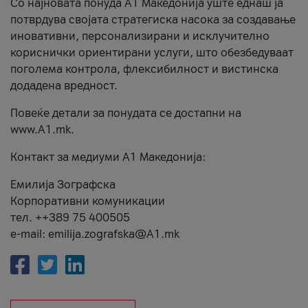
Со најновата понуда А1 Македонија уште еднаш ја
потврдува својата стратегиска насока за создавање
иновативни, персонализирани и исклучително
кориснички ориентирани услуги, што обезбедуваат
поголема контрола, флексибилност и вистинска
додадена вредност.
Повеќе детали за понудата се достапни на
www.А1.mk.
Контакт за медиуми А1 Македонија:
Емилија Зографска
Корпоративни комуникации
тел. ++389 75 400505
e-mail: emilija.zografska@A1.mk