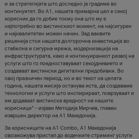
и за стратегијата што доследно ја градиме во
континуитет. Во А1, нашата примарна цел е секој
корисник да го добие токму она што му е
најпотребно во вистинскиот момент, на најсигурен
и најквалитетен можен начин. Зад ваквите
решенија стои нашата долгорочна инвестиција во
стабилна и сигурна мрежа, модернизација на
инфраструктурата, како и континуираниот развој на
услуги што го поедноставуваат секојдневието и
создаваат вистински дигитални придобивки. Во
овој празничен период, но и во текот на целата
година, нашата мисија останува иста, да создаваме
технологии и услуги што инспирираат, поврзуваат и
им додаваат вистинска вредност на нашите
корисници“ – изјави Методија Мирчев, главен
извршен директор на А1 Македонија.
За корисниците на A1 Combo, А1 Македонија
овозможува пристап до водечките стриминг услуги