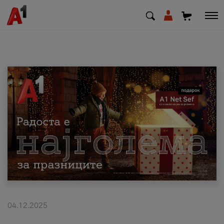
МК
EN
SQ
Приватни
Деловни
Поддршка
Надополни кредит
04.12.2025
Плати сметка