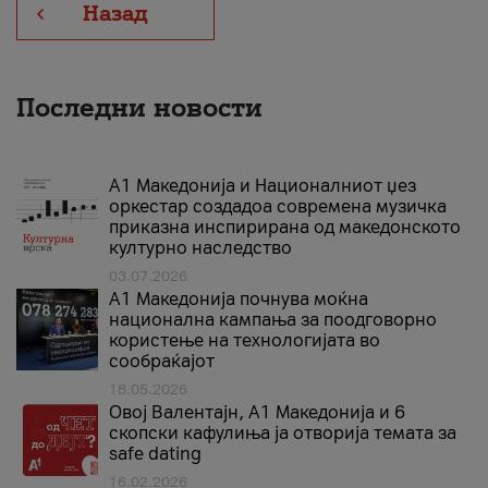
Назад
Последни новости
А1 Македонија и Националниот џез
оркестар создадоа современа музичка
приказна инспирирана од македонското
културно наследство
03.07.2026
A1 Македонија почнува моќна
национална кампања за поодговорно
користење на технологијата во
сообраќајот
18.05.2026
Овој Валентајн, A1 Македонија и 6
скопски кафулиња ја отворија темата за
safe dating
16.02.2026