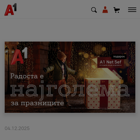
МК
EN
SQ
Приватни
Деловни
Поддршка
Надополни кредит
04.12.2025
Плати сметка