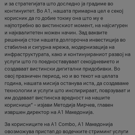
и за стратегијата што доследно ја градиме во
континуитет. Во А1, нашата примарна цел е секој
корисник да го добие токму она што му е
најпотребно во вистинскиот момент, на најсигурен
и најквалитетен можен начин. Зад ваквите
решенија стои нашата долгорочна инвестиција во
стабилна и сигурна мрежа, модернизација на
инфраструктурата, како и континуираниот развој на
услуги што го поедноставуваат секојдневието и
создаваат вистински дигитални придобивки. Во
овој празничен период, но и во текот на целата
година, нашата мисија останува иста, да создаваме
технологии и услуги што инспирираат, поврзуваат и
им додаваат вистинска вредност на нашите
корисници“ – изјави Методија Мирчев, главен
извршен директор на А1 Македонија.
За корисниците на A1 Combo, А1 Македонија
овозможува пристап до водечките стриминг услуги