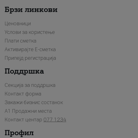
Брзи линкови
Ценовници
Услови за користење
Плати сметка
Активирајте Е-сметка
Припејд регистрација
Поддршка
Секција за поддршка
Контакт форма
Закажи бизнис состанок
A1 Продажни места
Контакт центар
077 1234
Профил