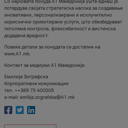
Со најновата понуда А1 Македонија уште еднаш ја
потврдува својата стратегиска насока за создавање
иновативни, персонализирани и исклучително
кориснички ориентирани услуги, што обезбедуваат
поголема контрола, флексибилност и вистинска
додадена вредност.
Повеќе детали за понудата се достапни на
www.А1.mk.
Контакт за медиуми А1 Македонија:
Емилија Зографска
Корпоративни комуникации
тел. ++389 75 400505
e-mail: emilija.zografska@A1.mk