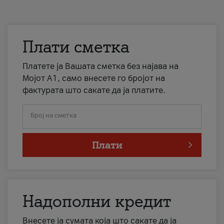
Плати сметка
Платете ја Вашата сметка без најава на
Мојот А1, само внесете го бројот на
фактурата што сакате да ја платите.
Број на сметка
Плати
Надополни кредит
Внесете ја сумата која што сакате да ја