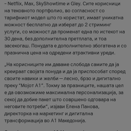
– Netflix, Max, SkyShowtime и Gley. Сите корисници
на тековното портфолио, во согласност со
тарифниот модел што го користат, имаат уникатна
можност бесплатно да изберат до 2 стриминг
услуги, со можност да променат една по истекот на
30 дена, без дополнителна претплата, и тоа
засекогаш. Понудата е дополнително збогатена и со
празнична цена на одредени атрактивни уреди.
„На корисниците им даваме слобода самите да ја
креираат својата понуда и да ја приспособат според
своите навики и желби — лесно, брзо и дигитално
преку “Мојот А1”. Токму за празниците, нашата цел
е да овозможиме максимална персонализација, за
секој да добие пакет што совршено одговара на
неговите потреби“, изјави Елена Панова,
директорка на маркетинг и дигитална
трансформација во А1 Македонија.