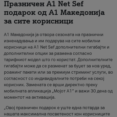
Празничен A1 Net Sеf
За нас
подарок од А1 Македонија
за сите корисници
#ПодобарОнлајн
А1 Македонија ја отвора сезоната на празнични
изненадувања и им подарува на сите мобилни
корисници на A1 Net Sef дополнителни гигабајти и
дополнителни опции за размена согласно
тарифниот модел што го користат. Дополнителните
гигабајти може да се разменат за буџет за нов уред,
роаминг пакети или за премиум стриминг услуги, во
согласност со индивидуалните потреби на секој
корисник. Замената се врши директно преку
мобилната апликација „Мојот А1“ и важи 30 дена од
моментот на активација.
„Овој празничен подарок е уште една потврда за
нашата максимална посветеност кон корисниците