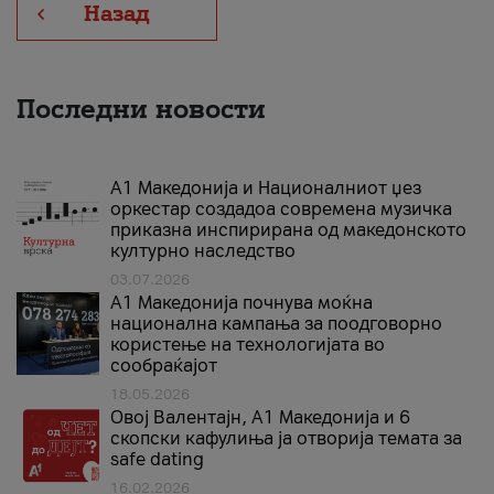
Назад
Последни новости
А1 Македонија и Националниот џез
оркестар создадоа современа музичка
приказна инспирирана од македонското
културно наследство
03.07.2026
A1 Македонија почнува моќна
национална кампања за поодговорно
користење на технологијата во
сообраќајот
18.05.2026
Овој Валентајн, A1 Македонија и 6
скопски кафулиња ја отворија темата за
safe dating
16.02.2026