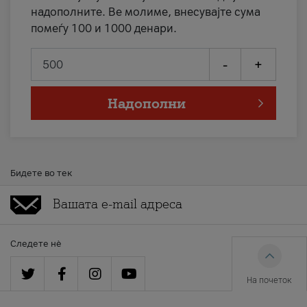
надополните. Ве молиме, внесувајте сума
помеѓу 100 и 1000 денари.
-
+
Надополни
Бидете во тек
Следете нè
На почеток