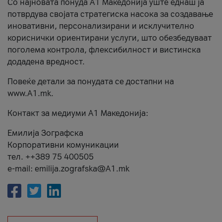
Со најновата понуда А1 Македонија уште еднаш ја
потврдува својата стратегиска насока за создавање
иновативни, персонализирани и исклучително
кориснички ориентирани услуги, што обезбедуваат
поголема контрола, флексибилност и вистинска
додадена вредност.
Повеќе детали за понудата се достапни на
www.А1.mk.
Контакт за медиуми А1 Македонија:
Емилија Зографска
Корпоративни комуникации
тел. ++389 75 400505
e-mail: emilija.zografska@A1.mk