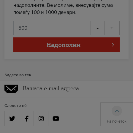
надополните. Ве молиме, внесувајте сума
помеѓу 100 и 1000 денари.
-
+
Надополни
Бидете во тек
Следете нè
На почеток