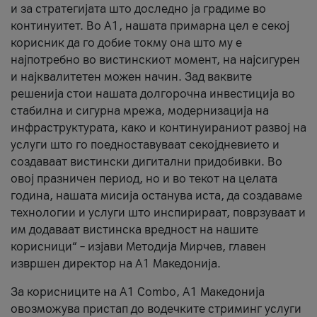
и за стратегијата што доследно ја градиме во
континуитет. Во А1, нашата примарна цел е секој
корисник да го добие токму она што му е
најпотребно во вистинскиот момент, на најсигурен
и најквалитетен можен начин. Зад ваквите
решенија стои нашата долгорочна инвестиција во
стабилна и сигурна мрежа, модернизација на
инфраструктурата, како и континуираниот развој на
услуги што го поедноставуваат секојдневието и
создаваат вистински дигитални придобивки. Во
овој празничен период, но и во текот на целата
година, нашата мисија останува иста, да создаваме
технологии и услуги што инспирираат, поврзуваат и
им додаваат вистинска вредност на нашите
корисници“ – изјави Методија Мирчев, главен
извршен директор на А1 Македонија.
За корисниците на A1 Combo, А1 Македонија
овозможува пристап до водечките стриминг услуги