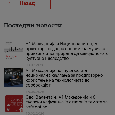
Назад
Последни новости
А1 Македонија и Националниот џез
оркестар создадоа современа музичка
приказна инспирирана од македонското
културно наследство
03.07.2026
A1 Македонија почнува моќна
национална кампања за поодговорно
користење на технологијата во
сообраќајот
18.05.2026
Овој Валентајн, A1 Македонија и 6
скопски кафулиња ја отворија темата за
safe dating
16.02.2026