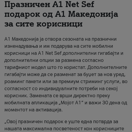
Празничен A1 Net Sеf
За нас
подарок од А1 Македонија
за сите корисници
#ПодобарОнлајн
А1 Македонија ја отвора сезоната на празнични
изненадувања и им подарува на сите мобилни
корисници на A1 Net Sef дополнителни гигабајти и
дополнителни опции за размена согласно
тарифниот модел што го користат. Дополнителните
гигабајти може да се разменат за буџет за нов уред,
роаминг пакети или за премиум стриминг услуги, во
согласност со индивидуалните потреби на секој
корисник. Замената се врши директно преку
мобилната апликација „Мојот А1“ и важи 30 дена од
моментот на активација.
„Овој празничен подарок е уште една потврда за
нашата максимална посветеност кон корисниците