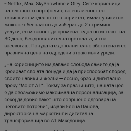
– Netflix, Max, SkyShowtime и Gley. Сите корисници
на тековното портфолио, во согласност со
тарифниот модел што го користат, имаат уникатна
можност бесплатно да изберат до 2 стриминг
услуги, со можност да променат една по истекот на
30 дена, без дополнителна претплата, и тоа
засекогаш. Понудата е дополнително збогатена и со
празнична цена на одредени атрактивни уреди.
„На корисниците им даваме слобода самите да ја
креираат својата понуда и да ја приспособат според
своите навики и желби — лесно, брзо и дигитално
преку “Мојот А1”. Токму за празниците, нашата цел
е да овозможиме максимална персонализација, за
секој да добие пакет што совршено одговара на
неговите потреби“, изјави Елена Панова,
директорка на маркетинг и дигитална
трансформација во А1 Македонија.