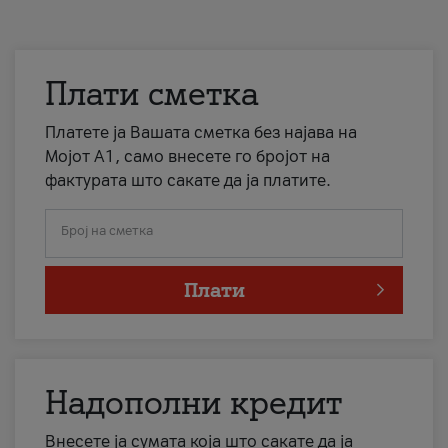
Плати сметка
Платете ја Вашата сметка без најава на
Мојот А1, само внесете го бројот на
фактурата што сакате да ја платите.
Број на сметка
Плати
Надополни кредит
Внесете ја сумата која што сакате да ја