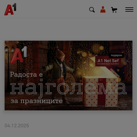
МК
EN
SQ
Приватни
Деловни
Поддршка
Надополни кредит
04.12.2025
Плати сметка