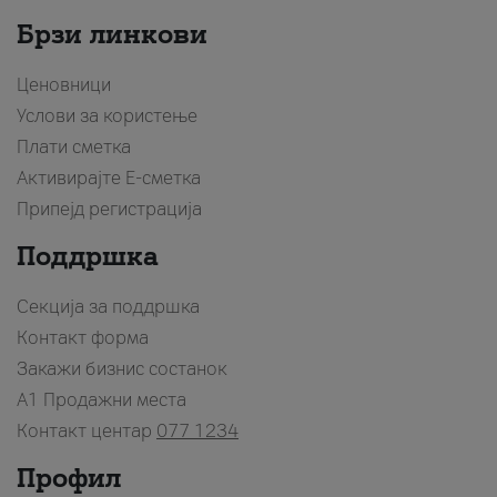
Брзи линкови
Ценовници
Услови за користење
Плати сметка
Активирајте Е-сметка
Припејд регистрација
Поддршка
Секција за поддршка
Контакт форма
Закажи бизнис состанок
A1 Продажни места
Контакт центар
077 1234
Профил