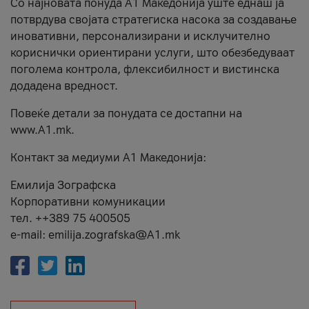
Со најновата понуда А1 Македонија уште еднаш ја
потврдува својата стратегиска насока за создавање
иновативни, персонализирани и исклучително
кориснички ориентирани услуги, што обезбедуваат
поголема контрола, флексибилност и вистинска
додадена вредност.
Повеќе детали за понудата се достапни на
www.А1.mk.
Контакт за медиуми А1 Македонија:
Емилија Зографска
Корпоративни комуникации
тел. ++389 75 400505
e-mail: emilija.zografska@A1.mk