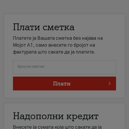
Плати сметка
Платете ја Вашата сметка без најава на
Мојот А1, само внесете го бројот на
фактурата што сакате да ја платите.
Број на сметка
Плати
Надополни кредит
Внесете ја сумата која што сакате да ја