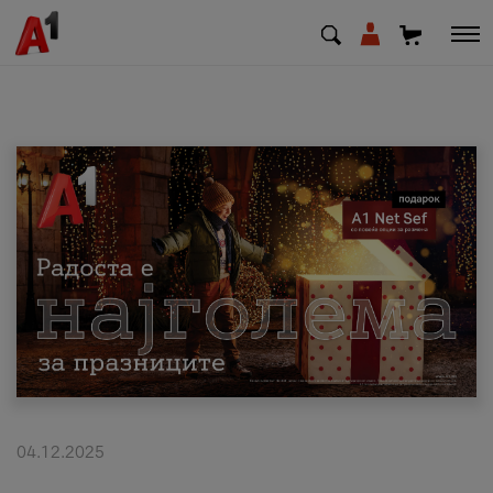
МК
EN
SQ
Приватни
Деловни
Поддршка
Надополни кредит
04.12.2025
Плати сметка