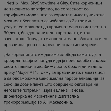
– Netflix, Max, SkyShowtime и Gley. Сите корисници
на тековното портфолио, во согласност со
тарифниот модел што го користат, имаат уникатна
можност бесплатно да изберат до 2 стриминг
услуги, со можност да променат една по истекот на
30 дена, без дополнителна претплата, и тоа
засекогаш. Понудата е дополнително збогатена и со
празнична цена на одредени атрактивни уреди.
„На корисниците им даваме слобода самите да ја
креираат својата понуда и да ја приспособат според
своите навики и желби — лесно, брзо и дигитално
преку “Мојот А1”. Токму за празниците, нашата цел
е да овозможиме максимална персонализација, за
секој да добие пакет што совршено одговара на
неговите потреби“, изјави Елена Панова,
директорка на маркетинг и дигитална
трансформација во А1 Македонија.