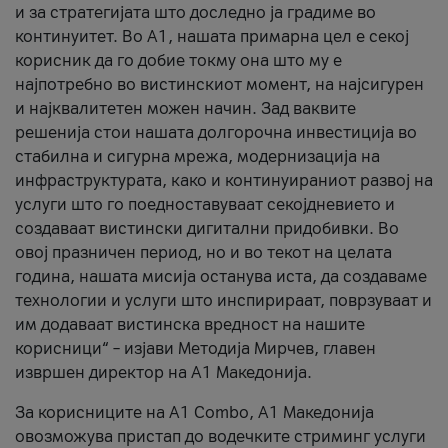
и за стратегијата што доследно ја градиме во
континуитет. Во А1, нашата примарна цел е секој
корисник да го добие токму она што му е
најпотребно во вистинскиот момент, на најсигурен
и најквалитетен можен начин. Зад ваквите
решенија стои нашата долгорочна инвестиција во
стабилна и сигурна мрежа, модернизација на
инфраструктурата, како и континуираниот развој на
услуги што го поедноставуваат секојдневието и
создаваат вистински дигитални придобивки. Во
овој празничен период, но и во текот на целата
година, нашата мисија останува иста, да создаваме
технологии и услуги што инспирираат, поврзуваат и
им додаваат вистинска вредност на нашите
корисници“ – изјави Методија Мирчев, главен
извршен директор на А1 Македонија.
За корисниците на A1 Combo, А1 Македонија
овозможува пристап до водечките стриминг услуги