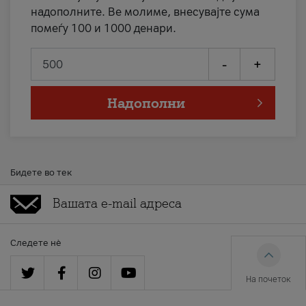
надополните. Ве молиме, внесувајте сума
помеѓу 100 и 1000 денари.
-
+
Надополни
Бидете во тек
Следете нè
На почеток