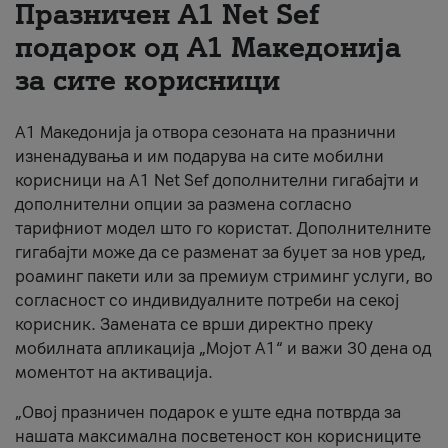
Празничен A1 Net Sеf
За нас
подарок од А1 Македонија
за сите корисници
#ПодобарОнлајн
А1 Македонија ја отвора сезоната на празнични
изненадувања и им подарува на сите мобилни
корисници на A1 Net Sef дополнителни гигабајти и
дополнителни опции за размена согласно
тарифниот модел што го користат. Дополнителните
гигабајти може да се разменат за буџет за нов уред,
роаминг пакети или за премиум стриминг услуги, во
согласност со индивидуалните потреби на секој
корисник. Замената се врши директно преку
мобилната апликација „Мојот А1“ и важи 30 дена од
моментот на активација.
„Овој празничен подарок е уште една потврда за
нашата максимална посветеност кон корисниците