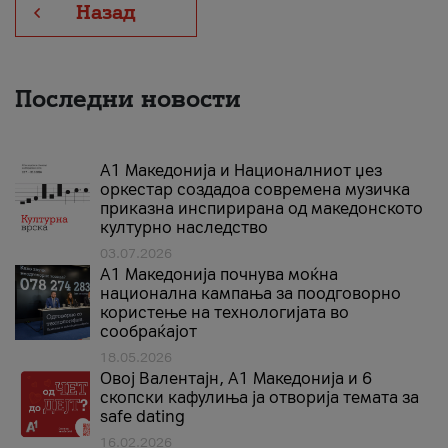
Назад
Последни новости
А1 Македонија и Националниот џез
оркестар создадоа современа музичка
приказна инспирирана од македонското
културно наследство
03.07.2026
A1 Македонија почнува моќна
национална кампања за поодговорно
користење на технологијата во
сообраќајот
18.05.2026
Овој Валентајн, A1 Македонија и 6
скопски кафулиња ја отворија темата за
safe dating
16.02.2026