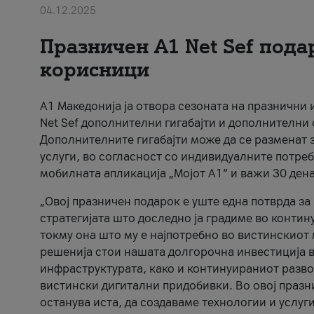
04.12.2025
Празничен A1 Net Sеf пода
корисници
А1 Македонија ја отвора сезоната на празнични
Net Sef дополнителни гигабајти и дополнителни
Дополнителните гигабајти може да се разменат з
услуги, во согласност со индивидуалните потреб
мобилната апликација „Мојот А1“ и важи 30 дена
„Овој празничен подарок е уште една потврда з
стратегијата што доследно ја градиме во контину
токму она што му е најпотребно во вистинскиот 
решенија стои нашата долгорочна инвестиција в
инфраструктурата, како и континуираниот развој
вистински дигитални придобивки. Во овој празни
останува иста, да создаваме технологии и услуг