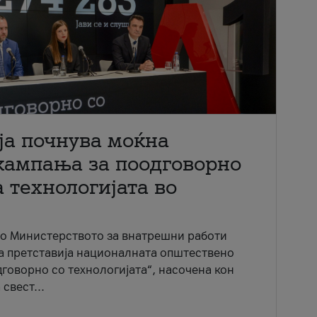
ја почнува моќна
кампања за поодговорно
 технологијата во
со Министерството за внатрешни работи
ја претставија националната општествено
говорно со технологијата“, насочена кон
свест...