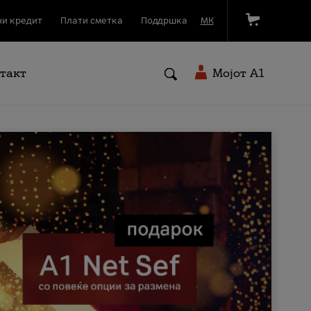
и кредит
Плати сметка
Поддршка
МК
такт
Мојот A1