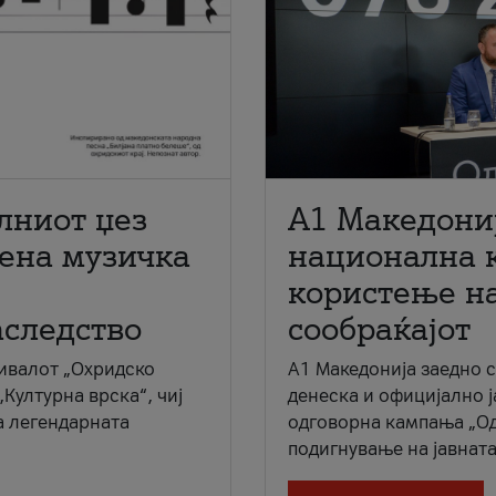
лниот џез
A1 Македони
мена музичка
национална 
користење на
аследство
сообраќајот
ивалот „Охридско
A1 Македонија заедно 
„Културна врска“, чиј
денеска и официјално 
а легендарната
одговорна кампања „Од
подигнување на јавната 