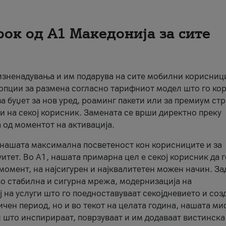
рок од А1 Македонија за сите
 изненадувања и им подарува на сите мобилни корисниц
 опции за размена согласно тарифниот модел што го кор
а буџет за нов уред, роаминг пакети или за премиум ст
и на секој корисник. Замената се врши директно преку
 од моментот на активација.
а нашата максимална посветеност кон корисниците и за
итет. Во А1, нашата примарна цел е секој корисник да 
момент, на најсигурен и најквалитетен можен начин. За
о стабилна и сигурна мрежа, модернизација на
 на услуги што го поедноставуваат секојдневието и соз
чен период, но и во текот на целата година, нашата ми
и што инспирираат, поврзуваат и им додаваат вистинска