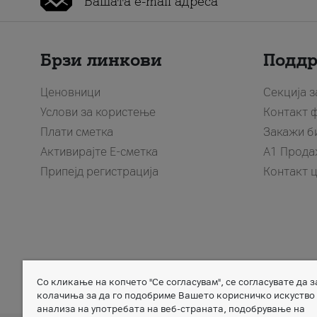
Брзи линкови
Подд
Ценовници
Секција 
Услови за користење
Контакт 
Плати сметка
Закажи б
Активирајте Е-сметка
A1 Прода
Припејд регистрација
Контакт 
Со кликање на копчето "Се согласувам", се согласувате да 
Member of
колачиња за да го подобриме Вашето корисничко искуство
анализа на употребата на веб-страната, подобрување на