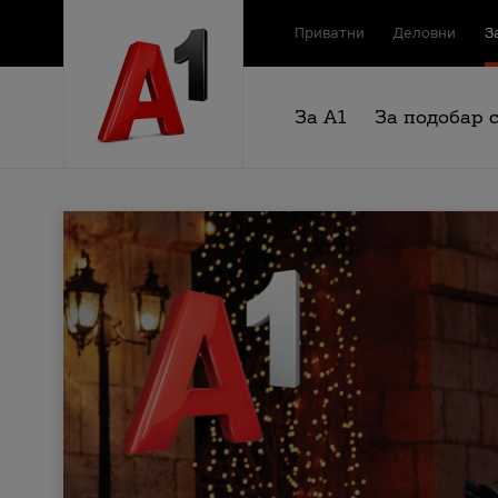
Приватни
Деловни
З
За А1
За подобар 