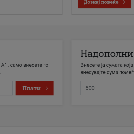
Дознај повеќе
Надополни
 А1, само внесете го
Внесете ја сумата кој
.
внесувајте сума помеѓ
Плати