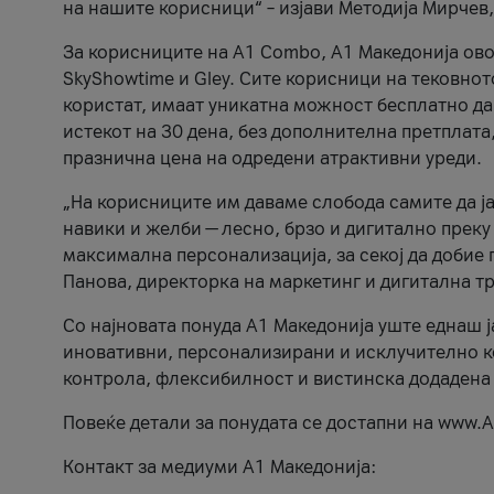
на нашите корисници“ – изјави Методија Мирчев
За корисниците на A1 Combo, А1 Македонија овоз
SkyShowtime и Gley. Сите корисници на тековно
користат, имаат уникатна можност бесплатно да 
истекот на 30 дена, без дополнителна претплата
празнична цена на одредени атрактивни уреди.
„На корисниците им даваме слобода самите да ја
навики и желби — лесно, брзо и дигитално преку
максимална персонализација, за секој да добие 
Панова, директорка на маркетинг и дигитална т
Со најновата понуда А1 Македонија уште еднаш ј
иновативни, персонализирани и исклучително к
контрола, флексибилност и вистинска додадена
Повеќе детали за понудата се достапни на www.А
Контакт за медиуми А1 Македонија: