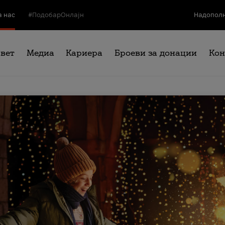
а нас
#ПодобарОнлајн
Надополн
свет
Медиа
Кариера
Броеви за донации
Кон