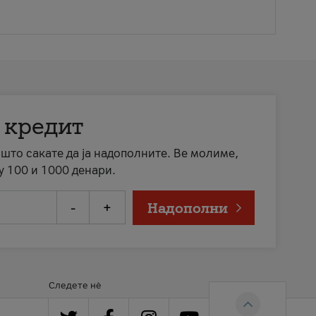
 кредит
а што сакате да ја надополните. Ве молиме,
у 100 и 1000 денари.
-
+
Надополни
Следете нè