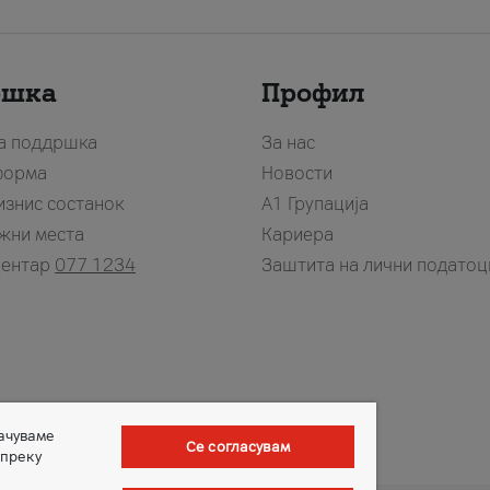
ршка
Профил
за поддршка
За нас
форма
Новости
изнис состанок
А1 Групација
жни места
Кариера
центар
077 1234
Заштита на лични податоц
зачуваме
Се согласувам
 преку