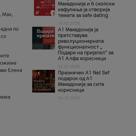
Македонија и 6 скопски
кафулиња ја отворија
, Max,
темата за safe dating
16.02.2026
 една по
А1 Македонија ја
претставува
 со
револуционерната
функционалност „
Подари на пријател“ за
оите
А1 Алфа корисници
зможиме
02.02.2026
ави Елена
Празничен A1 Net Sеf
подарок од А1
Македонија за сите
корисници
лема
04.12.2025