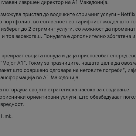
, главен извршен директор на А1 Македонија.
можува пристап до водечките стриминг услуги – Netflix
то портфолио, во согласност со тарифниот модел што го
изберат до 2 стриминг услуги, со можност да променат
, и тоа засекогаш. Понудата е дополнително збогатена и
 креираат својата понуда и да ја приспособат според св
 “Мојот А1”. Токму за празниците, нашата цел е да ово
пакет што совршено одговара на неговите потреби“, изј
рансформација во А1 Македонија.
а потврдува својата стратегиска насока за создавање
ориснички ориентирани услуги, што обезбедуваат пого
 вредност.
1.mk.