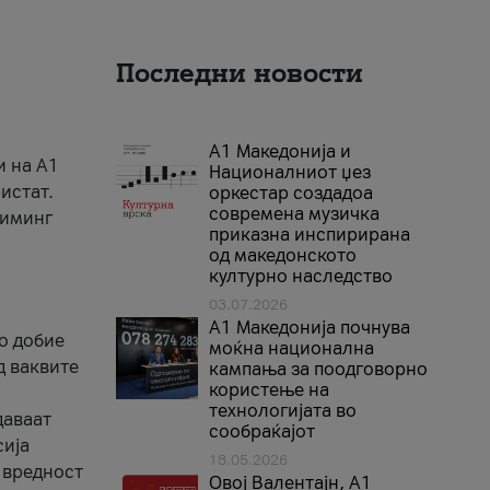
Последни новости
А1 Македонија и
и на A1
Националниот џез
истат.
оркестар создадоа
современа музичка
риминг
приказна инспирирана
од македонското
културно наследство
03.07.2026
A1 Македонија почнува
го добие
моќна национална
д ваквите
кампања за поодговорно
користење на
технологијата во
даваат
сообраќајот
сија
18.05.2026
 вредност
Овој Валентајн, A1