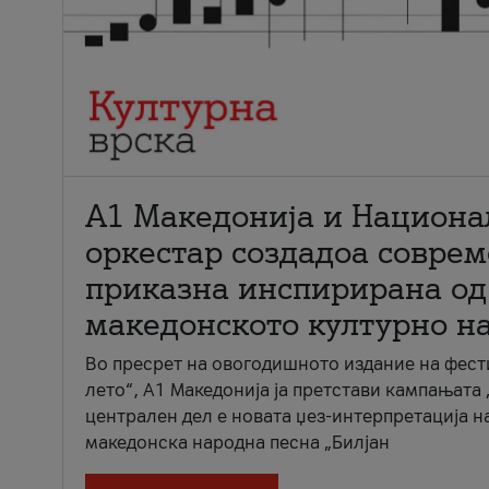
А1 Македонија и Национа
оркестар создадоа совре
приказна инспирирана од
македонското културно н
Во пресрет на овогодишното издание на фест
лето“, А1 Македонија ја претстави кампањата 
централен дел е новата џез-интерпретација н
македонска народна песна „Билјан