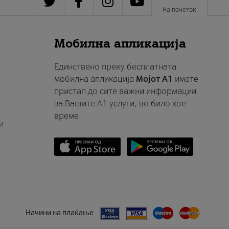
На почеток
Мобилна апликација
Единствено преку бесплатната
мобилна апликација
Мојот A1
имате
пристап до сите важни информации
за Вашите A1 услуги, во било кое
време.
и
Начини на плаќање