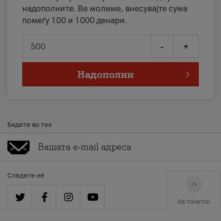
надополните. Ве молиме, внесувајте сума
помеѓу 100 и 1000 денари.
-
+
Надополни
Бидете во тек
Следете нè
На почеток