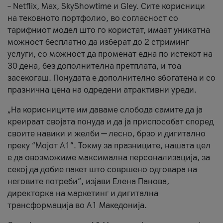
– Netflix, Max, SkyShowtime и Gley. Сите корисници
на тековното портфолио, во согласност со
тарифниот модел што го користат, имаат уникатна
можност бесплатно да изберат до 2 стриминг
услуги, со можност да променат една по истекот на
30 дена, без дополнителна претплата, и тоа
засекогаш. Понудата е дополнително збогатена и со
празнична цена на одредени атрактивни уреди.
„На корисниците им даваме слобода самите да ја
креираат својата понуда и да ја приспособат според
своите навики и желби — лесно, брзо и дигитално
преку “Мојот А1”. Токму за празниците, нашата цел
е да овозможиме максимална персонализација, за
секој да добие пакет што совршено одговара на
неговите потреби“, изјави Елена Панова,
директорка на маркетинг и дигитална
трансформација во А1 Македонија.