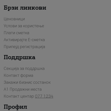
Брзи линкови
Ценовници
Услови за користење
Плати сметка
Активирајте Е-сметка
Припејд регистрација
Поддршка
Секција за поддршка
Контакт форма
Закажи бизнис состанок
A1 Продажни места
Контакт центар
077 1234
Профил