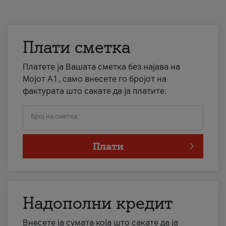
Плати сметка
Платете ја Вашата сметка без најава на
Мојот А1, само внесете го бројот на
фактурата што сакате да ја платите.
Број на сметка
Плати
Надополни кредит
Внесете ја сумата која што сакате да ја