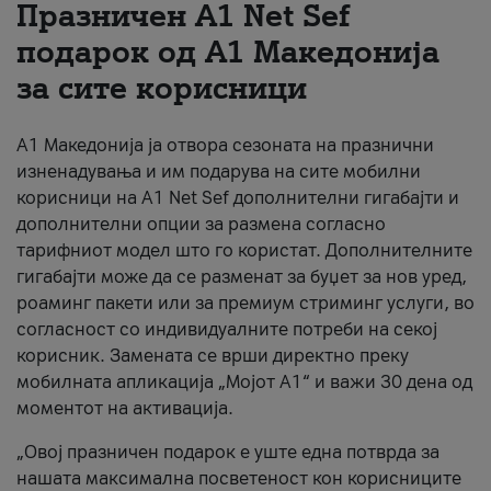
Празничен A1 Net Sеf
За нас
подарок од А1 Македонија
за сите корисници
#ПодобарОнлајн
А1 Македонија ја отвора сезоната на празнични
изненадувања и им подарува на сите мобилни
корисници на A1 Net Sef дополнителни гигабајти и
дополнителни опции за размена согласно
тарифниот модел што го користат. Дополнителните
гигабајти може да се разменат за буџет за нов уред,
роаминг пакети или за премиум стриминг услуги, во
согласност со индивидуалните потреби на секој
корисник. Замената се врши директно преку
мобилната апликација „Мојот А1“ и важи 30 дена од
моментот на активација.
„Овој празничен подарок е уште една потврда за
нашата максимална посветеност кон корисниците