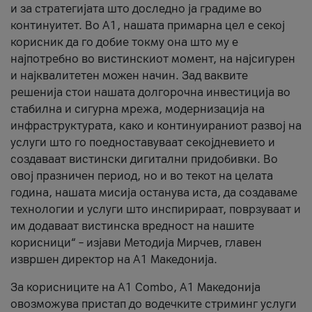
и за стратегијата што доследно ја градиме во
континуитет. Во А1, нашата примарна цел е секој
корисник да го добие токму она што му е
најпотребно во вистинскиот момент, на најсигурен
и најквалитетен можен начин. Зад ваквите
решенија стои нашата долгорочна инвестиција во
стабилна и сигурна мрежа, модернизација на
инфраструктурата, како и континуираниот развој на
услуги што го поедноставуваат секојдневието и
создаваат вистински дигитални придобивки. Во
овој празничен период, но и во текот на целата
година, нашата мисија останува иста, да создаваме
технологии и услуги што инспирираат, поврзуваат и
им додаваат вистинска вредност на нашите
корисници“ – изјави Методија Мирчев, главен
извршен директор на А1 Македонија.
За корисниците на A1 Combo, А1 Македонија
овозможува пристап до водечките стриминг услуги