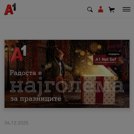
МК
EN
SQ
Приватни
Деловни
Поддршка
Надополни кредит
04.12.2025
Плати сметка