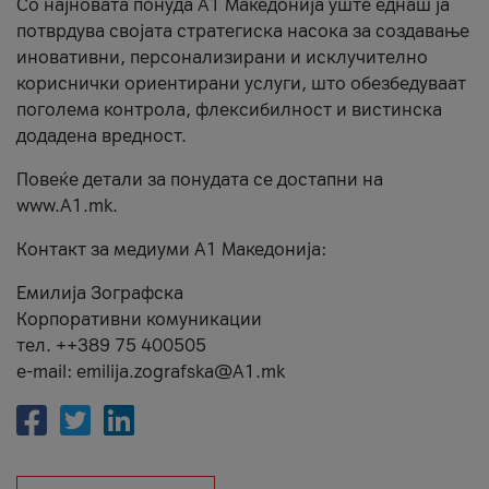
Со најновата понуда А1 Македонија уште еднаш ја
потврдува својата стратегиска насока за создавање
иновативни, персонализирани и исклучително
кориснички ориентирани услуги, што обезбедуваат
поголема контрола, флексибилност и вистинска
додадена вредност.
Повеќе детали за понудата се достапни на
www.А1.mk.
Контакт за медиуми А1 Македонија:
Емилија Зографска
Корпоративни комуникации
тел. ++389 75 400505
e-mail: emilija.zografska@A1.mk