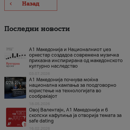
Назад
Последни новости
А1 Македонија и Националниот џез
оркестар создадоа современа музичка
приказна инспирирана од македонското
културно наследство
03.07.2026
A1 Македонија почнува моќна
национална кампања за поодговорно
користење на технологијата во
сообраќајот
18.05.2026
Овој Валентајн, A1 Македонија и 6
скопски кафулиња ја отворија темата за
safe dating
16.02.2026